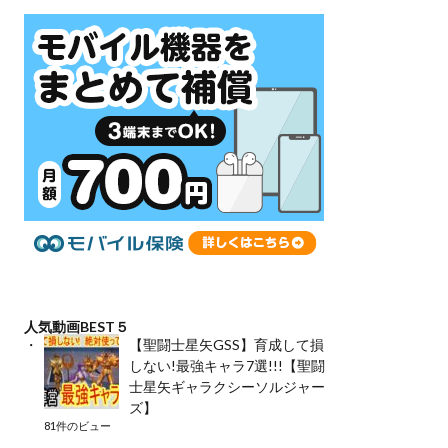
人気動画BEST５
【聖闘士星矢GSS】育成して損
しない!最強キャラ7選!!!【聖闘
士星矢ギャラクシーソルジャー
ズ】
81件のビュー