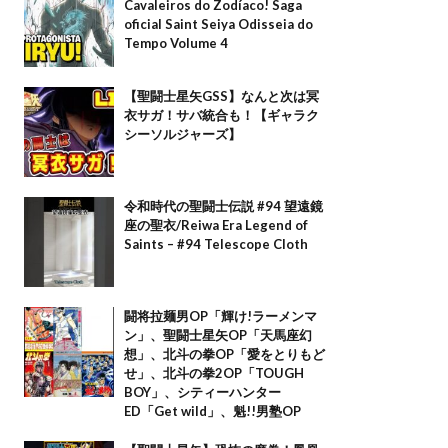
Cavaleiros do Zodíaco! Saga
oficial Saint Seiya Odisseia do
Tempo Volume 4
【聖闘士星矢GSS】なんと次は冥
衣サガ！サバ統合も！【ギャラク
シーソルジャーズ】
令和時代の聖闘士伝説 #94 望遠鏡
座の聖衣/Reiwa Era Legend of
Saints – #94 Telescope Cloth
闘将拉麺男OP「輝け!ラーメンマ
ン」、聖闘士星矢OP「天馬座幻
想」、北斗の拳OP「愛をとりもど
せ」、北斗の拳2OP「TOUGH
BOY」、シティーハンター
ED「Get wild」、魁!!男塾OP