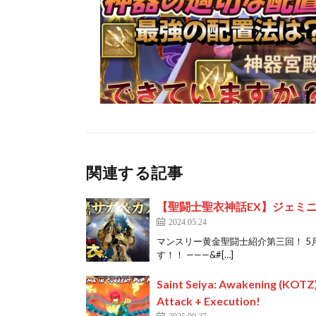
関連する記事
【聖闘士聖衣神話EX】ジェミ
2024.05.24
マンスリー黄金聖闘士紹介第三回！ 
す！！ ———&#[…]
Saint Seiya: Awakening (KOTZ
Attack + Execution!
2025.09.27