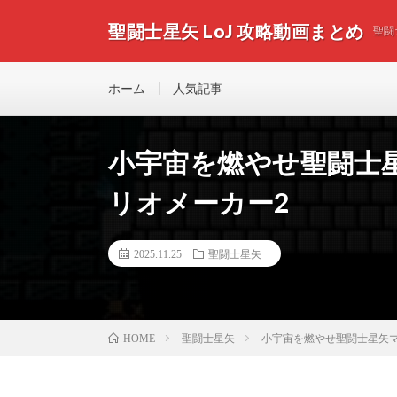
聖闘士星矢 LoJ 攻略動画まとめ
聖闘
ホーム
人気記事
小宇宙を燃やせ聖闘士星矢マ
リオメーカー2
2025.11.25
聖闘士星矢
聖闘士星矢
小宇宙を燃やせ聖闘士星矢マリオ
HOME