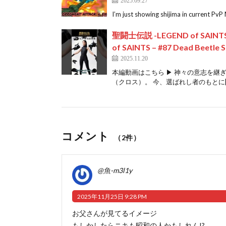
I’m just showing shijima in current PvP 
聖闘士伝説 -LEGEND of SAINT
of SAINTS – #87 Dead Beetle S
2025.11.20
本編動画はこちら ▶ 神々の意志を継
（クロス）。 今、選ばれし者のもとに[
コメント
（2件）
@魚-m3l1y
2025年11月25日 9:28 PM
お父さんが見てるイメージ
もしかしたらニキも昭和の人かもしれん!?