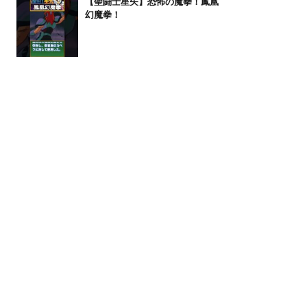
【聖闘士星矢】恐怖の魔拳！鳳凰
幻魔拳！