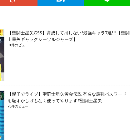
【聖闘士星矢GSS】育成して損しない!最強キャラ7選!!!【聖闘
士星矢ギャラクシーソルジャーズ】
81件のビュー
【親子でライブ】聖闘士星矢黄金伝説 有名な最強パスワード
を恥ずかしげもなく使ってやります#聖闘士星矢
73件のビュー