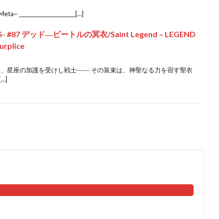
Meta~ _______________________[…]
S- #87 デッド―ビートルの冥衣/Saint Legend – LEGEND
urplice
ぎ、星座の加護を受けし戦士―― その装束は、神聖なる力を宿す聖衣
…]