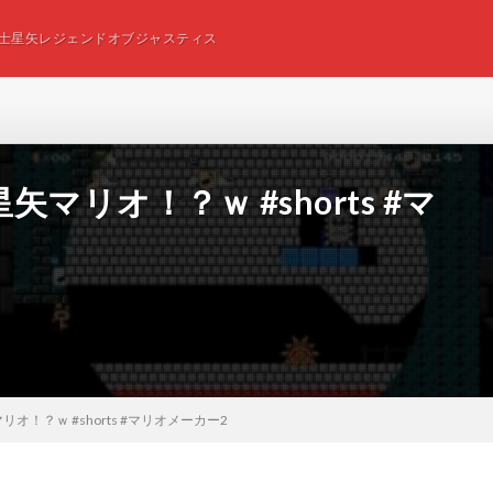
士星矢レジェンドオブジャスティス
リオ！？ｗ #shorts #マ
！？ｗ #shorts #マリオメーカー2