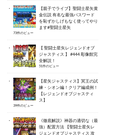
【親子でライブ】聖闘士星矢黄
金伝説 有名な最強パスワード
を恥ずかしげもなく使ってやり
ます#聖闘士星矢
73件のビュー
【 聖闘士星矢レジェンドオブ
ジャスティス 】 #444 彫像館完
全解説！
51件のビュー
【星矢ジャスティス】冥王の試
練・シオン編！クリア編成例！
【レジェンドオブジャスティ
ス】
39件のビュー
《徹底解説》神器の適切な（最
強）配置方法 【聖闘士星矢レ
ジェンドオブジャスティス 攻