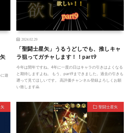
2024.02.29
「聖闘士星矢」うるうどしでも、推しキャ
星矢
ラ狙ってガチャします！！part9
今年は閏年ですね。4年に一度の日はキャラの引きはよくなる
と期待しますよね。 もう、part9まできました。過去の引きも
ルに遊
遡って見てほしいです。 高評価チャンネル登録よろしくお願
い致します🙇
星矢
聖闘士星矢