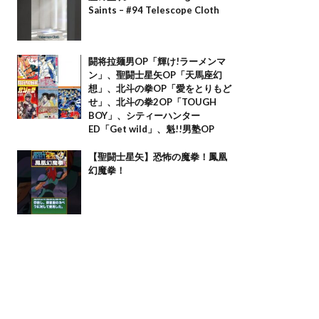
Saints – #94 Telescope Cloth
闘将拉麺男OP「輝け!ラーメンマ
ン」、聖闘士星矢OP「天馬座幻
想」、北斗の拳OP「愛をとりもど
せ」、北斗の拳2OP「TOUGH
BOY」、シティーハンター
ED「Get wild」、魁!!男塾OP
【聖闘士星矢】恐怖の魔拳！鳳凰
幻魔拳！