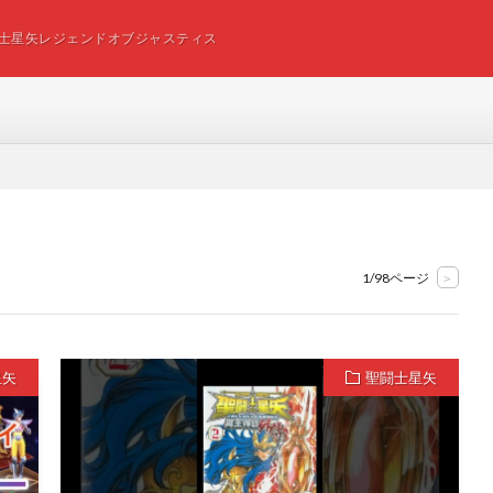
士星矢レジェンドオブジャスティス
1/98ページ
>
星矢
聖闘士星矢