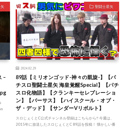
星矢
聖闘士星矢
2024.02.29
 –
89話【ミリオンゴッド-神々の凱旋-】【パ
チスロ聖闘士星矢 海皇覚醒Special】【パチ
rpg
スロ化物語】【クランキーセレブレーショ
ン】【バーサス】【ハイスクール・オブ・
s
ザ・デッド】【サンダーVリボルト】
on
スロじぇくとC公式チャンネル登録はこちらから‼ 今週は、
2015年に放送したスロじぇくとC 89話を投稿！ 懐かしい番