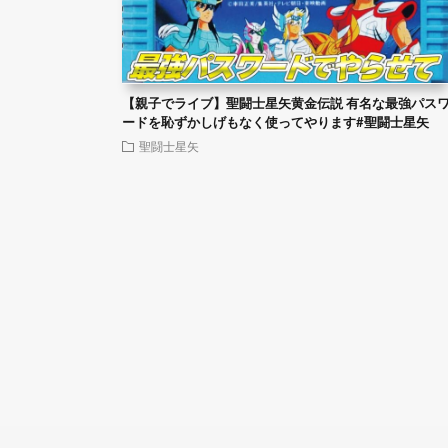
【親子でライブ】聖闘士星矢黄金伝説 有名な最強パス
ードを恥ずかしげもなく使ってやります#聖闘士星矢
聖闘士星矢