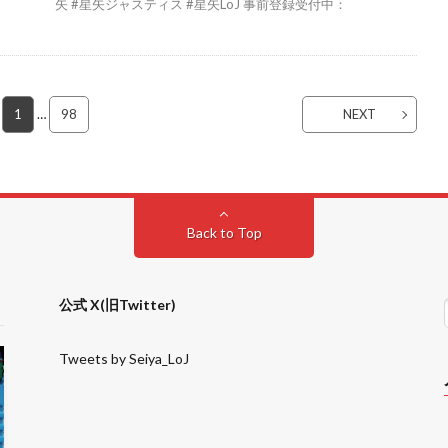
矢 #星矢ジャスティス #星矢LoJ 事前登録受付中：
1
…
98
NEXT
Back to Top
公式 X(旧Twitter)
Tweets by Seiya_LoJ