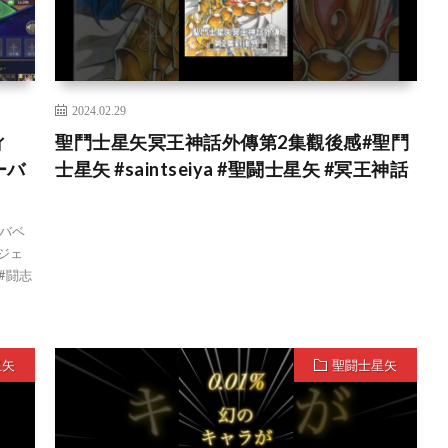
2024.02.29
ィ
聖鬥士星矢冥王神話外傳第2集觀後感#聖鬥
ーバ
士星矢 #saintseiya #聖闘士星矢 #冥王神話
バベ
ジェ
#闘志
星矢
聖闘士星矢