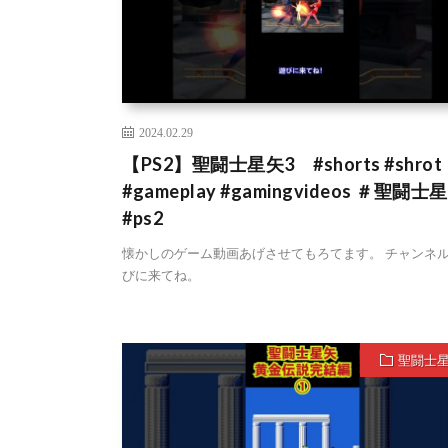
2024.02.29
【PS2】聖闘士星矢3 #shorts #shrot
#gameplay #gamingvideos ＃聖闘士
#ps2
懐かしのゲーム動画あげさせてもろてます。 チャンネ
びに来てね。
聖闘士