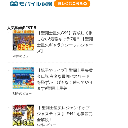
人気動画BEST５
【聖闘士星矢GSS】育成して損
しない!最強キャラ7選!!!【聖闘
士星矢ギャラクシーソルジャー
ズ】
78件のビュー
【親子でライブ】聖闘士星矢黄
金伝説 有名な最強パスワード
を恥ずかしげもなく使ってやり
ます#聖闘士星矢
72件のビュー
【 聖闘士星矢レジェンドオブ
ジャスティス 】 #444 彫像館完
全解説！
47件のビュー