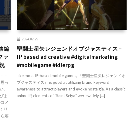
2024.02.29
結編
聖闘士星矢レジェンドオブジャスティス –
#ファ
IP based ad creative #digitalmarketing
況
#mobilegame #idlerpg
－－
Like most IP-based mobile games, 『聖闘士星矢レジェンドオ
と思っ
ブジャスティス』 is good at utilizing brand keyword
い。
awareness to attract players and evoke nostalgia. As a classic
びま
anime IP, elements of “Saint Seiya” were widely […]
のコメ
くり
たら嬉