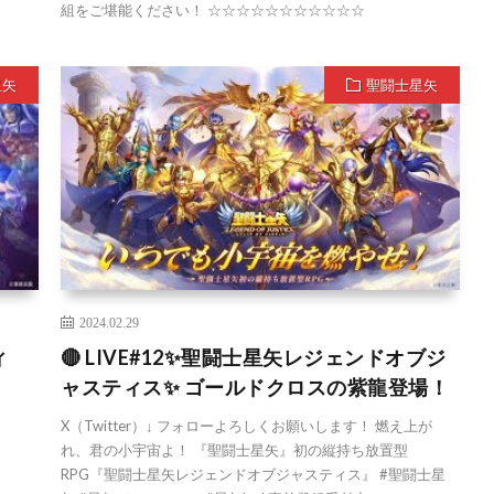
組をご堪能ください！ ☆☆☆☆☆☆☆☆☆☆☆
星矢
聖闘士星矢
2024.02.29
ィ
🔴 LIVE#12✨聖闘士星矢レジェンドオブジ
ャスティス✨ ゴールドクロスの紫龍登場！
X（Twitter）↓ フォローよろしくお願いします！ 燃え上が
れ、君の小宇宙よ！ 『聖闘士星矢』初の縦持ち放置型
RPG『聖闘士星矢レジェンドオブジャスティス』 #聖闘士星