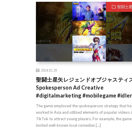
聖闘士
2024.02.29
聖闘士星矢レジェンドオブジャスティス
Spokesperson Ad Creative
#digitalmarketing #mobilegame #idle
The game employed the spokesperson strategy that ha
worked in Asia and utilized elements of popular videos 
TikTok to attract young players. For example, the game
invited well-known local comedian […]