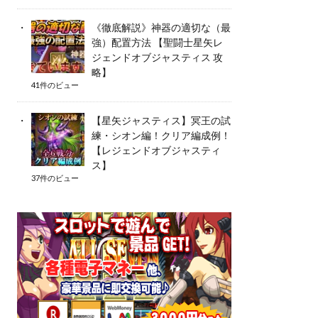
《徹底解説》神器の適切な（最
強）配置方法 【聖闘士星矢レ
ジェンドオブジャスティス 攻
略】
41件のビュー
【星矢ジャスティス】冥王の試
練・シオン編！クリア編成例！
【レジェンドオブジャスティ
ス】
37件のビュー