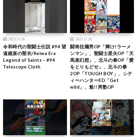
2025.11.26
2025.11.26
令和時代の聖闘士伝説 #94 望
闘将拉麺男OP「輝け!ラーメ
遠鏡座の聖衣/Reiwa Era
ンマン」、聖闘士星矢OP「天
Legend of Saints – #94
馬座幻想」、北斗の拳OP「愛
Telescope Cloth
をとりもどせ」、北斗の拳
2OP「TOUGH BOY」、シテ
ィーハンターED「Get
wild」、魁!!男塾OP