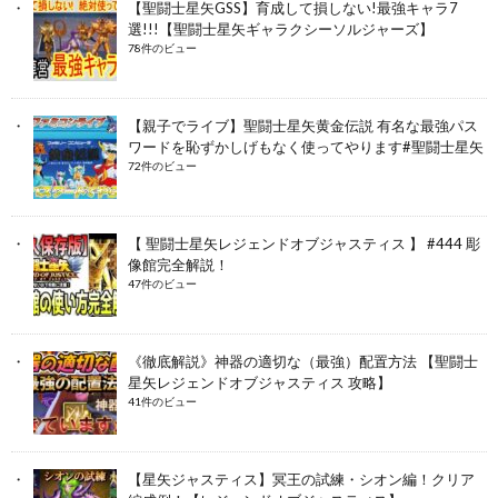
【聖闘士星矢GSS】育成して損しない!最強キャラ7
選!!!【聖闘士星矢ギャラクシーソルジャーズ】
78件のビュー
【親子でライブ】聖闘士星矢黄金伝説 有名な最強パス
ワードを恥ずかしげもなく使ってやります#聖闘士星矢
72件のビュー
【 聖闘士星矢レジェンドオブジャスティス 】 #444 彫
像館完全解説！
47件のビュー
《徹底解説》神器の適切な（最強）配置方法 【聖闘士
星矢レジェンドオブジャスティス 攻略】
41件のビュー
【星矢ジャスティス】冥王の試練・シオン編！クリア