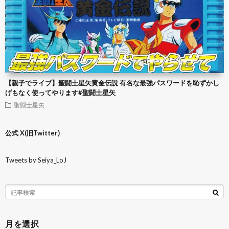
【親子でライブ】聖闘士星矢黄金伝説 有名な最強パスワードを恥ずかし
げもなく使ってやります#聖闘士星矢
聖闘士星矢
公式 X(旧Twitter)
Tweets by Seiya_LoJ
月を選択