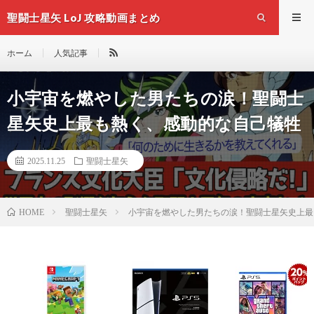
聖闘士星矢 LoJ 攻略動画まとめ
ホーム
人気記事
小宇宙を燃やした男たちの涙！聖闘士
星矢史上最も熱く、感動的な自己犠牲
2025.11.25
聖闘士星矢
聖闘士星矢
小宇宙を燃やした男たちの涙！聖闘士星矢史上最
HOME