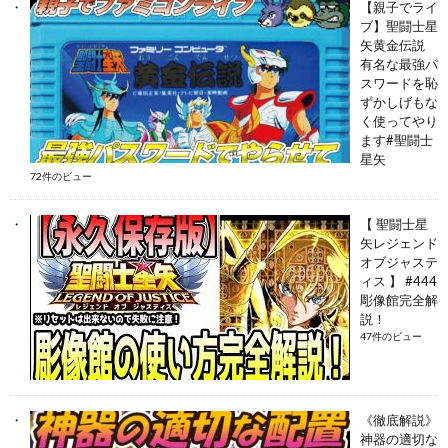
【親子でライ
ブ】聖闘士星
矢黄金伝説
有名な最強パ
スワードを恥
ずかしげもな
く使ってやり
ます#聖闘士
星矢
72件のビュー
【 聖闘士星
矢レジェンド
オブジャステ
ィス 】 #444
彫像館完全解
説！
47件のビュー
《徹底解説》
神器の適切な