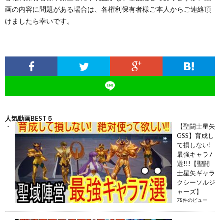
画の内容に問題がある場合は、各権利保有者様ご本人からご連絡頂
けましたら幸いです。
人気動画BEST５
【聖闘士星矢
GSS】育成し
て損しない!
最強キャラ7
選!!!【聖闘
士星矢ギャラ
クシーソルジ
ャーズ】
78件のビュー