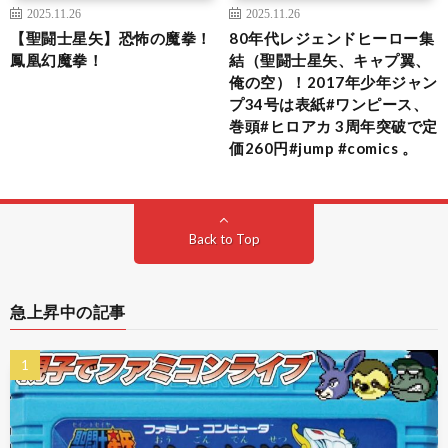
2025.11.26
2025.11.26
【聖闘士星矢】恐怖の魔拳！
80年代レジェンドヒーロー集
鳳凰幻魔拳！
結（聖闘士星矢、キャプ翼、
俺の空）！2017年少年ジャン
プ34号は表紙#ワンピース、
巻頭#ヒロアカ 3周年突破で定
価260円#jump #comics 。
Back to Top
急上昇中の記事