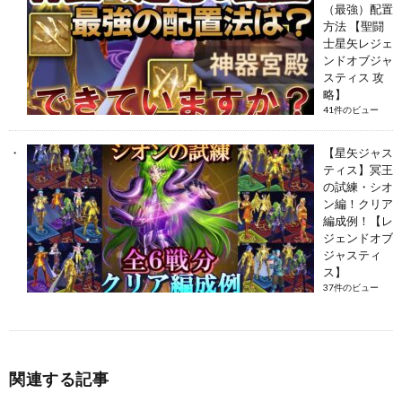
（最強）配置
方法 【聖闘
士星矢レジェ
ンドオブジャ
スティス 攻
略】
41件のビュー
【星矢ジャス
ティス】冥王
の試練・シオ
ン編！クリア
編成例！【レ
ジェンドオブ
ジャスティ
ス】
37件のビュー
関連する記事