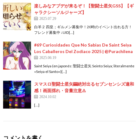
楽しみなアプデが来るぞ！【聖闘士星矢GSS】【ギ
ャラクシーソルジャーズ】
2025.07.29
白羊２ 四皇；ギルメン募集中！20時のイベント出れる方！
フレンド募集中 ↓UID[…]
#69 Curiosidades Que No Sabias De Saint Seiya
Los Caballeros Del Zodiaco 2025 | @Purachilena
2025.06.19
Saint Seiya (en japonés: 聖闘士星矢 Seinto Seiya; literalmente
«Seiya el Santo»)[…]
スマスロ聖闘士星矢🎰絶対出るセブンセンシズ違和
感！画面揺れ・音量注意⚠️
2024.10.02
[…]
コメントを書く