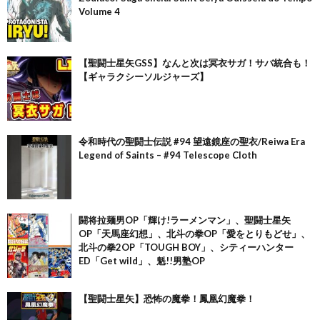
Volume 4
【聖闘士星矢GSS】なんと次は冥衣サガ！サバ統合も！
【ギャラクシーソルジャーズ】
令和時代の聖闘士伝説 #94 望遠鏡座の聖衣/Reiwa Era
Legend of Saints – #94 Telescope Cloth
闘将拉麺男OP「輝け!ラーメンマン」、聖闘士星矢
OP「天馬座幻想」、北斗の拳OP「愛をとりもどせ」、
北斗の拳2OP「TOUGH BOY」、シティーハンター
ED「Get wild」、魁!!男塾OP
【聖闘士星矢】恐怖の魔拳！鳳凰幻魔拳！