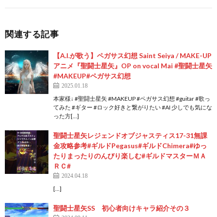
関連する記事
【A.I.が歌う】ペガサス幻想 Saint Seiya / MAKE-UP
アニメ『聖闘士星矢』OP on vocal Mai #聖闘士星矢
#MAKEUP#ペガサス幻想
2025.01.18
本家様↓ #聖闘士星矢 #MAKEUP #ペガサス幻想 #guitar #歌っ
てみた #ギター #ロック好きと繋がりたい #AI 少しでも気にな
った方[…]
聖闘士星矢レジェンドオブジャスティス17-31無課
金攻略参考#ギルドPegasus#ギルドChimera#ゆっ
たりまったりのんびり楽しむ#ギルドマスターＭＡ
ＲＣ#
2024.04.18
[…]
聖闘士星矢SS 初心者向けキャラ紹介その３