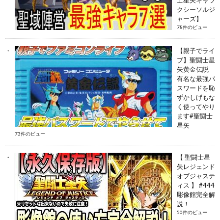
クシーソルジ
ャーズ】
78件のビュー
【親子でライ
ブ】聖闘士星
矢黄金伝説
有名な最強パ
スワードを恥
ずかしげもな
く使ってやり
ます#聖闘士
星矢
73件のビュー
【 聖闘士星
矢レジェンド
オブジャステ
ィス 】 #444
彫像館完全解
説！
50件のビュー