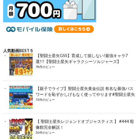
人気動画BEST５
【聖闘士星矢GSS】育成して損しない!最強キャラ7
選!!!【聖闘士星矢ギャラクシーソルジャーズ】
78件のビュー
【親子でライブ】聖闘士星矢黄金伝説 有名な最強パス
ワードを恥ずかしげもなく使ってやります#聖闘士星矢
73件のビュー
【 聖闘士星矢レジェンドオブジャスティス 】 #444 彫
像館完全解説！
50件のビュー