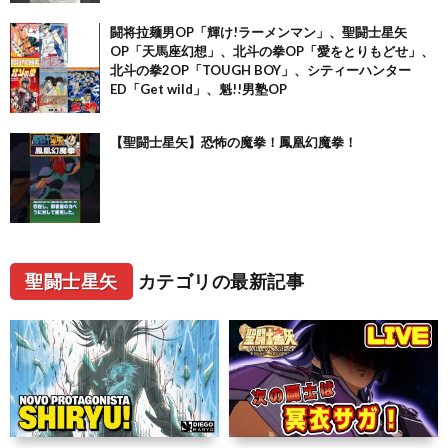
闘将拉麺男OP「輝け!ラーメンマン」、聖闘士星矢
OP「天馬座幻想」、北斗の拳OP「愛をとりもどせ」、
北斗の拳2OP「TOUGH BOY」、シティーハンター
ED「Get wild」、魁!!男塾OP
【聖闘士星矢】恐怖の魔拳！鳳凰幻魔拳！
聖闘士星矢
カテゴリの最新記事