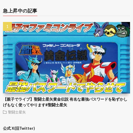
急上昇中の記事
【親子でライブ】聖闘士星矢黄金伝説 有名な最強パスワードを恥ずかし
げもなく使ってやります#聖闘士星矢
聖闘士星矢
公式 X(旧Twitter)