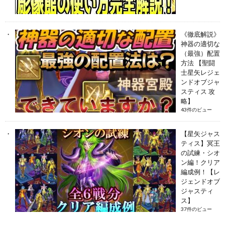
《徹底解説》
神器の適切な
（最強）配置
方法 【聖闘
士星矢レジェ
ンドオブジャ
スティス 攻
略】
43件のビュー
【星矢ジャス
ティス】冥王
の試練・シオ
ン編！クリア
編成例！【レ
ジェンドオブ
ジャスティ
ス】
37件のビュー