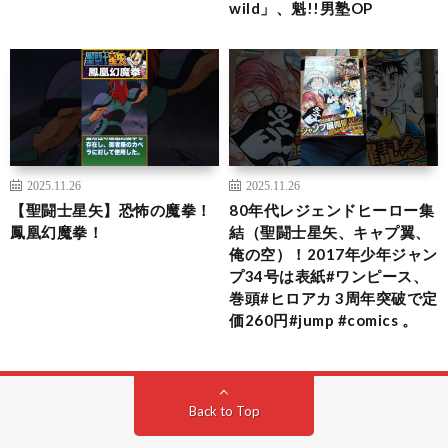
wild」、魁!!男塾OP
2025.11.26
2025.11.26
【聖闘士星矢】恐怖の魔拳！
80年代レジェンドヒーロー集
鳳凰幻魔拳！
結（聖闘士星矢、キャプ翼、
俺の空）！2017年少年ジャン
プ34号は表紙#ワンピース、
巻頭#ヒロアカ 3周年突破で定
価260円#jump #comics 。
Back to Top