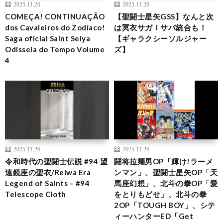
2025.11.26
2025.11.26
COMEÇA! CONTINUAÇÃO
【聖闘士星矢GSS】なんと次
dos Cavaleiros do Zodíaco!
は冥衣サガ！サバ統合も！
Saga oficial Saint Seiya
【ギャラクシーソルジャー
Odisseia do Tempo Volume
ズ】
4
2025.11.26
2025.11.26
令和時代の聖闘士伝説 #94 望
闘将拉麺男OP「輝け!ラーメ
遠鏡座の聖衣/Reiwa Era
ンマン」、聖闘士星矢OP「天
Legend of Saints – #94
馬座幻想」、北斗の拳OP「愛
Telescope Cloth
をとりもどせ」、北斗の拳
2OP「TOUGH BOY」、シテ
ィーハンターED「Get