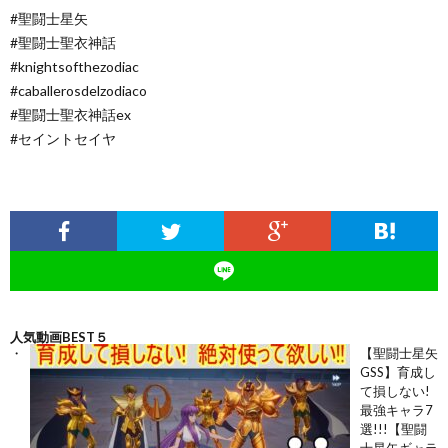
#聖闘士星矢
#聖闘士聖衣神話
#knightsofthezodiac
#caballerosdelzodiaco
#聖闘士聖衣神話ex
#セイントセイヤ
人気動画BEST５
【聖闘士星矢
GSS】育成し
て損しない!
最強キャラ7
選!!!【聖闘
士星矢ギャラ