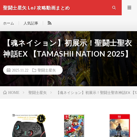
聖闘士星矢 LoJ 攻略動画まとめ
ホーム
人気記事
【魂ネイション】初展示！聖闘士聖衣
神話EX 【TAMASHII NATION 2025】
2025.11.22
聖闘士星矢
聖闘士星矢
【魂ネイション】初展示！聖闘士聖衣神話EX 【TAMASH
HOME