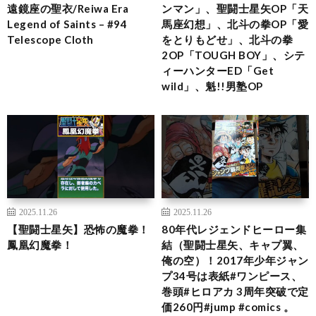
遠鏡座の聖衣/Reiwa Era
ンマン」、聖闘士星矢OP「天
Legend of Saints – #94
馬座幻想」、北斗の拳OP「愛
Telescope Cloth
をとりもどせ」、北斗の拳
2OP「TOUGH BOY」、シテ
ィーハンターED「Get
wild」、魁!!男塾OP
2025.11.26
2025.11.26
【聖闘士星矢】恐怖の魔拳！
80年代レジェンドヒーロー集
鳳凰幻魔拳！
結（聖闘士星矢、キャプ翼、
俺の空）！2017年少年ジャン
プ34号は表紙#ワンピース、
巻頭#ヒロアカ 3周年突破で定
価260円#jump #comics 。