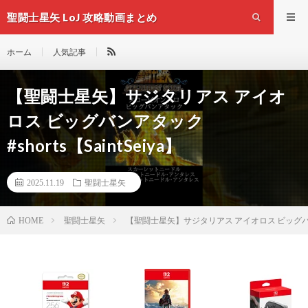
聖闘士星矢 LoJ 攻略動画まとめ
ホーム
人気記事
【聖闘士星矢】サジタリアス アイオ
ロス ビッグバンアタック
#shorts【SaintSeiya】
2025.11.19
聖闘士星矢
聖闘士星矢
【聖闘士星矢】サジタリアス アイオロス ビッグバンアタッ
HOME