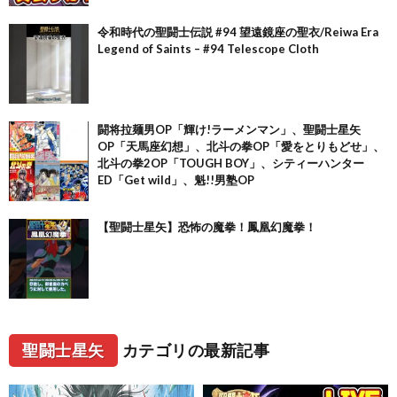
令和時代の聖闘士伝説 #94 望遠鏡座の聖衣/Reiwa Era
Legend of Saints – #94 Telescope Cloth
闘将拉麺男OP「輝け!ラーメンマン」、聖闘士星矢
OP「天馬座幻想」、北斗の拳OP「愛をとりもどせ」、
北斗の拳2OP「TOUGH BOY」、シティーハンター
ED「Get wild」、魁!!男塾OP
【聖闘士星矢】恐怖の魔拳！鳳凰幻魔拳！
聖闘士星矢
カテゴリの最新記事