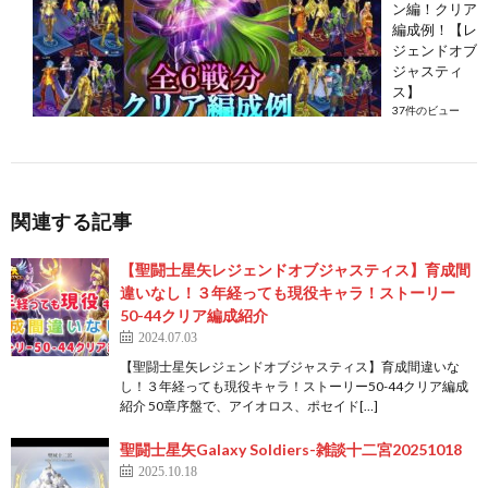
ン編！クリア
編成例！【レ
ジェンドオブ
ジャスティ
ス】
37件のビュー
関連する記事
【聖闘士星矢レジェンドオブジャスティス】育成間
違いなし！３年経っても現役キャラ！ストーリー
50-44クリア編成紹介
2024.07.03
【聖闘士星矢レジェンドオブジャスティス】育成間違いな
し！３年経っても現役キャラ！ストーリー50-44クリア編成
紹介 50章序盤で、アイオロス、ポセイド[…]
聖闘士星矢Galaxy Soldiers-雑談十二宮20251018
2025.10.18