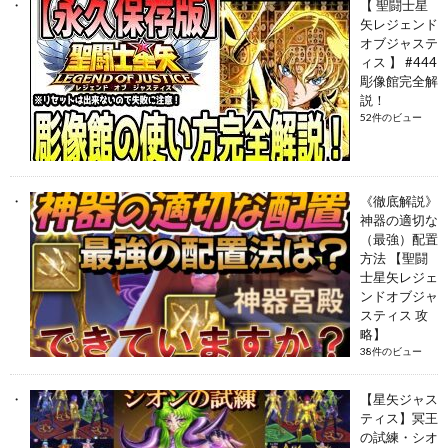
【 聖闘士星
矢レジェンド
オブジャステ
ィス 】 #444
彫像館完全解
説！
52件のビュー
《徹底解説》
神器の適切な
（最強）配置
方法 【聖闘
士星矢レジェ
ンドオブジャ
スティス 攻
略】
38件のビュー
【星矢ジャス
ティス】冥王
の試練・シオ