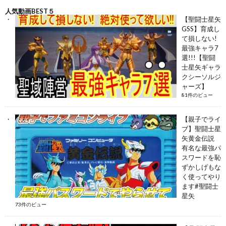
人気動画BEST５
【聖闘士星矢
GSS】育成し
て損しない!
最強キャラ7
選!!!【聖闘
士星矢ギャラ
クシーソルジ
ャーズ】
81件のビュー
【親子でライ
ブ】聖闘士星
矢黄金伝説
有名な最強パ
スワードを恥
ずかしげもな
く使ってやり
ます#聖闘士
星矢
73件のビュー