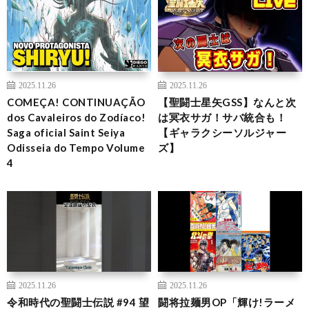
2025.11.26
2025.11.26
COMEÇA! CONTINUAÇÃO
【聖闘士星矢GSS】なんと次
dos Cavaleiros do Zodíaco!
は冥衣サガ！サバ統合も！
Saga oficial Saint Seiya
【ギャラクシーソルジャー
Odisseia do Tempo Volume
ズ】
4
2025.11.26
2025.11.26
令和時代の聖闘士伝説 #94 望
闘将拉麺男OP「輝け!ラーメ