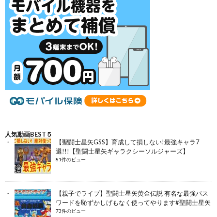
人気動画BEST５
【聖闘士星矢GSS】育成して損しない!最強キャラ7
選!!!【聖闘士星矢ギャラクシーソルジャーズ】
81件のビュー
【親子でライブ】聖闘士星矢黄金伝説 有名な最強パス
ワードを恥ずかしげもなく使ってやります#聖闘士星矢
73件のビュー