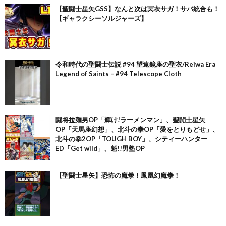
【聖闘士星矢GSS】なんと次は冥衣サガ！サバ統合も！
【ギャラクシーソルジャーズ】
令和時代の聖闘士伝説 #94 望遠鏡座の聖衣/Reiwa Era
Legend of Saints – #94 Telescope Cloth
闘将拉麺男OP「輝け!ラーメンマン」、聖闘士星矢
OP「天馬座幻想」、北斗の拳OP「愛をとりもどせ」、
北斗の拳2OP「TOUGH BOY」、シティーハンター
ED「Get wild」、魁!!男塾OP
【聖闘士星矢】恐怖の魔拳！鳳凰幻魔拳！