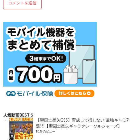
人気動画BEST５
【聖闘士星矢GSS】育成して損しない!最強キャラ7
選!!!【聖闘士星矢ギャラクシーソルジャーズ】
81件のビュー