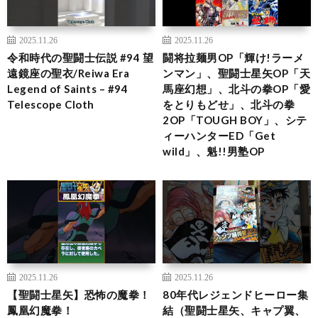
2025.11.26
2025.11.26
令和時代の聖闘士伝説 #94 望
闘将拉麺男OP「輝け!ラーメ
遠鏡座の聖衣/Reiwa Era
ンマン」、聖闘士星矢OP「天
Legend of Saints – #94
馬座幻想」、北斗の拳OP「愛
Telescope Cloth
をとりもどせ」、北斗の拳
2OP「TOUGH BOY」、シテ
ィーハンターED「Get
wild」、魁!!男塾OP
2025.11.26
2025.11.26
【聖闘士星矢】恐怖の魔拳！
80年代レジェンドヒーロー集
鳳凰幻魔拳！
結（聖闘士星矢、キャプ翼、