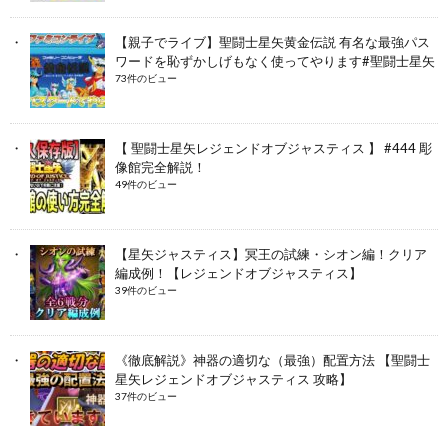
【親子でライブ】聖闘士星矢黄金伝説 有名な最強パス
ワードを恥ずかしげもなく使ってやります#聖闘士星矢
73件のビュー
【 聖闘士星矢レジェンドオブジャスティス 】 #444 彫
像館完全解説！
49件のビュー
【星矢ジャスティス】冥王の試練・シオン編！クリア
編成例！【レジェンドオブジャスティス】
39件のビュー
《徹底解説》神器の適切な（最強）配置方法 【聖闘士
星矢レジェンドオブジャスティス 攻略】
37件のビュー