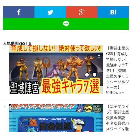
人気動画BEST５
【聖闘士星矢
GSS】育成し
て損しない!
最強キャラ7
選!!!【聖闘
士星矢ギャラ
クシーソルジ
ャーズ】
81件のビュー
【親子でライ
ブ】聖闘士星
矢黄金伝説
有名な最強パ
スワードを恥