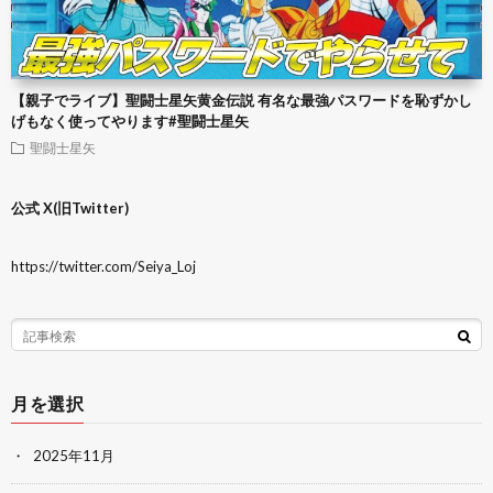
【親子でライブ】聖闘士星矢黄金伝説 有名な最強パスワードを恥ずかし
げもなく使ってやります#聖闘士星矢
聖闘士星矢
公式 X(旧Twitter)
https://twitter.com/Seiya_Loj
月を選択
2025年11月