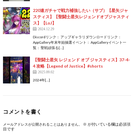
220連ガチャで戦力補強したい（サブ）【星矢ジャ
スティス】【聖闘士星矢レジェンドオブジャスティ
ス】【LoJ】
2024.12.29
Discordリンク： アップギャラリダウンロードリンク：
AppGallery年末年始抽選イベント： AppGalleryイベント一
覧： 聖戦頑張る[…]
【聖闘士星矢 レジェンド オブ ジャスティス】37-4-
4 攻略【Legend of Justice】#shorts
2025.09.02
2024年[…]
コメントを書く
※
が付いている欄は必須項
メールアドレスが公開されることはありません。
目です