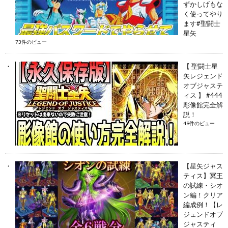
ずかしげもな
く使ってやり
ます#聖闘士
星矢
73件のビュー
【 聖闘士星
矢レジェンド
オブジャステ
ィス 】 #444
彫像館完全解
説！
49件のビュー
【星矢ジャス
ティス】冥王
の試練・シオ
ン編！クリア
編成例！【レ
ジェンドオブ
ジャスティ