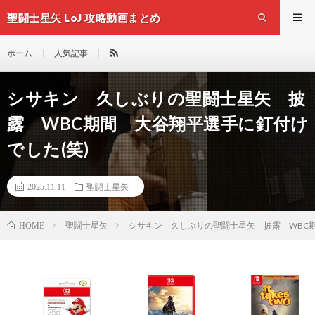
聖闘士星矢 LoJ 攻略動画まとめ
ホーム
人気記事
シサキン 久しぶりの聖闘士星矢 披
露 WBC期間 大谷翔平選手に釘付け
でした(笑)
2025.11.11
聖闘士星矢
聖闘士星矢
シサキン 久しぶりの聖闘士星矢 披露 WBC期
HOME