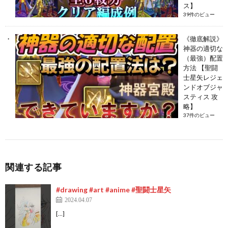
ス】
39件のビュー
《徹底解説》
神器の適切な
（最強）配置
方法 【聖闘
士星矢レジェ
ンドオブジャ
スティス 攻
略】
37件のビュー
関連する記事
#drawing #art #anime #聖闘士星矢
2024.04.07
[…]