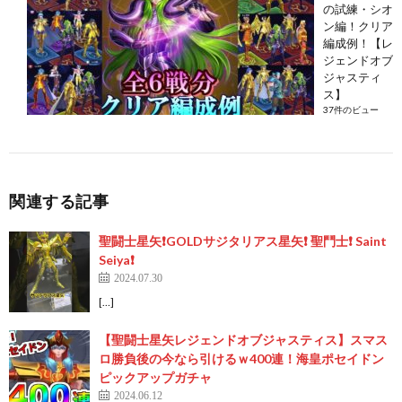
の試練・シオ
ン編！クリア
編成例！【レ
ジェンドオブ
ジャスティ
ス】
37件のビュー
関連する記事
聖闘士星矢❗️GOLDサジタリアス星矢❗️ 聖鬥士❗️ Saint
Seiya❗️
2024.07.30
[…]
【聖闘士星矢レジェンドオブジャスティス】スマス
ロ勝負後の今なら引けるｗ400連！海皇ポセイドン
ピックアップガチャ
2024.06.12