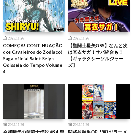
2025.11.26
2025.11.26
COMEÇA! CONTINUAÇÃO
【聖闘士星矢GSS】なんと次
dos Cavaleiros do Zodíaco!
は冥衣サガ！サバ統合も！
Saga oficial Saint Seiya
【ギャラクシーソルジャー
Odisseia do Tempo Volume
ズ】
4
2025.11.26
2025.11.26
令和時代の聖闘士伝説 #94 望
闘将拉麺男OP「輝け!ラーメ