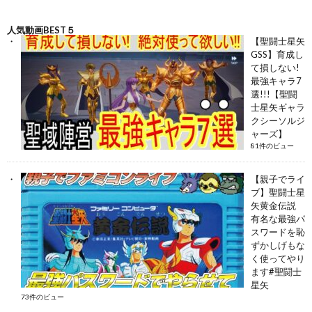
人気動画BEST５
【聖闘士星矢
GSS】育成し
て損しない!
最強キャラ7
選!!!【聖闘
士星矢ギャラ
クシーソルジ
ャーズ】
81件のビュー
【親子でライ
ブ】聖闘士星
矢黄金伝説
有名な最強パ
スワードを恥
ずかしげもな
く使ってやり
ます#聖闘士
星矢
73件のビュー