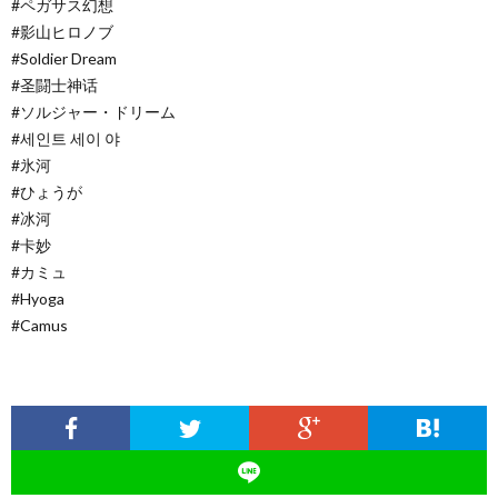
#ペガサス幻想​
#影山ヒロノブ
#Soldier​ Dream
#圣闘士神话​
#ソルジャー​・ドリーム
#세인트 세이 야
#氷河
#ひょうが
#冰河
#卡妙
#カミュ
#Hyoga
#Camus