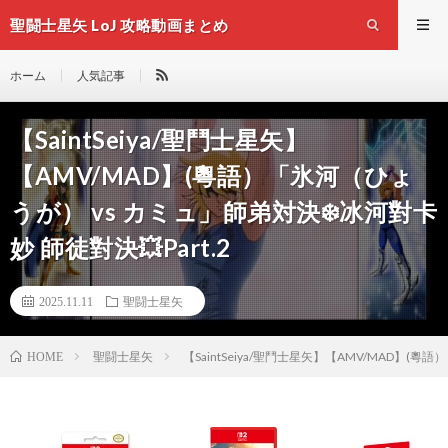
聖闘士星矢 LoJ 攻略動画まとめ
ホーム
人気記事
【SaintSeiya/聖鬥士星矢】
【AMV/MAD】(粵語）「氷河（ひょ
うが） vs カミュ」師弟対決❄️冰河對卡
妙 師徒對決💥Part.2
2025.11.11
聖闘士星矢
聖闘士星矢
【SaintSeiya/聖鬥士星矢】【AMV/MAD】(粵
HOME