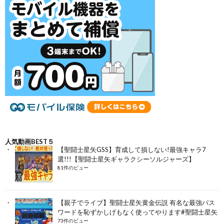
人気動画BEST５
【聖闘士星矢GSS】育成して損しない!最強キャラ7
選!!!【聖闘士星矢ギャラクシーソルジャーズ】
81件のビュー
【親子でライブ】聖闘士星矢黄金伝説 有名な最強パス
ワードを恥ずかしげもなく使ってやります#聖闘士星矢
73件のビュー