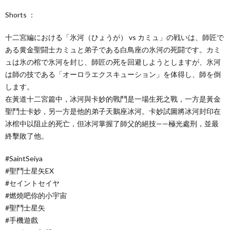
Shorts ：
十二宮編における「氷河（ひょうが） vs カミュ」の戦いは、師匠で
ある黄金聖闘士カミュと弟子である白鳥座の氷河の死闘です。カミ
ュは氷の棺で氷河を封じ、師匠の死を回避しようとしますが、氷河
は師の技である「オーロラエクスキューション」を体得し、師を倒
します。
在黃道十二宮篇中，冰河與卡妙的戰鬥是一場生死之戰，一方是黃金
聖鬥士卡妙，另一方是他的弟子天鵝座冰河。卡妙試圖將冰河封印在
冰棺中以阻止的死亡，但冰河掌握了師父的絕技——極光處刑，並最
終擊敗了他。
#SaintSeiya​
#聖鬥士星矢EX​​
#セイントセイヤ
#燃燒吧你的小宇宙​​
#聖鬥士星矢​​
#手機遊戲​​