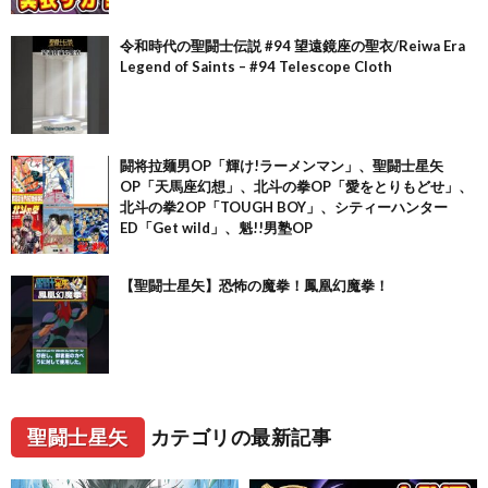
令和時代の聖闘士伝説 #94 望遠鏡座の聖衣/Reiwa Era
Legend of Saints – #94 Telescope Cloth
闘将拉麺男OP「輝け!ラーメンマン」、聖闘士星矢
OP「天馬座幻想」、北斗の拳OP「愛をとりもどせ」、
北斗の拳2OP「TOUGH BOY」、シティーハンター
ED「Get wild」、魁!!男塾OP
【聖闘士星矢】恐怖の魔拳！鳳凰幻魔拳！
聖闘士星矢
カテゴリの最新記事