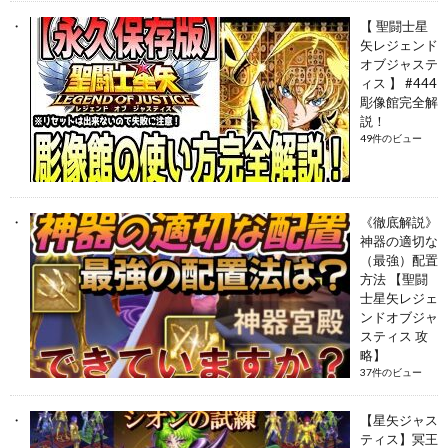
【 聖闘士星
矢レジェンド
オブジャステ
ィス 】 #444
彫像館完全解
説！
49件のビュー
《徹底解説》
神器の適切な
（最強）配置
方法 【聖闘
士星矢レジェ
ンドオブジャ
スティス 攻
略】
37件のビュー
【星矢ジャス
ティス】冥王