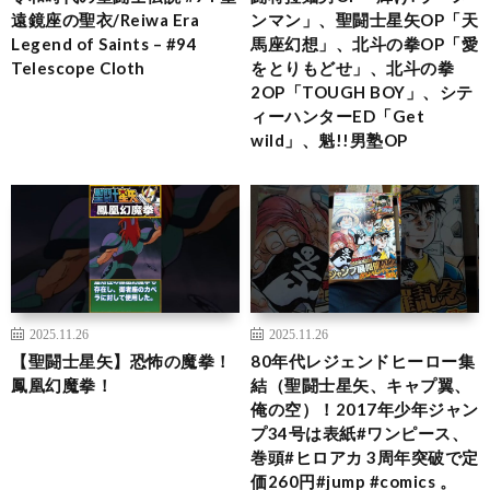
遠鏡座の聖衣/Reiwa Era
ンマン」、聖闘士星矢OP「天
Legend of Saints – #94
馬座幻想」、北斗の拳OP「愛
Telescope Cloth
をとりもどせ」、北斗の拳
2OP「TOUGH BOY」、シテ
ィーハンターED「Get
wild」、魁!!男塾OP
2025.11.26
2025.11.26
【聖闘士星矢】恐怖の魔拳！
80年代レジェンドヒーロー集
鳳凰幻魔拳！
結（聖闘士星矢、キャプ翼、
俺の空）！2017年少年ジャン
プ34号は表紙#ワンピース、
巻頭#ヒロアカ 3周年突破で定
価260円#jump #comics 。