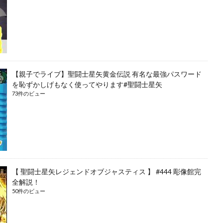
【親子でライブ】聖闘士星矢黄金伝説 有名な最強パスワード
を恥ずかしげもなく使ってやります#聖闘士星矢
73件のビュー
【 聖闘士星矢レジェンドオブジャスティス 】 #444 彫像館完
全解説！
50件のビュー