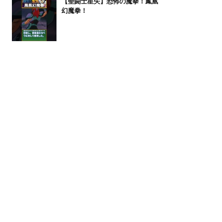
【聖闘士星矢】恐怖の魔拳！鳳凰
幻魔拳！