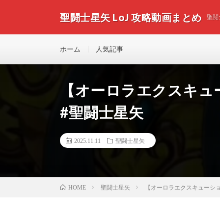
聖闘士星矢 LoJ 攻略動画まとめ
聖闘
ホーム
人気記事
【オーロラエクスキューショ
#聖闘士星矢
2025.11.11
聖闘士星矢
聖闘士星矢
【オーロラエクスキューション】カ
HOME