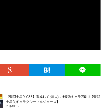
【聖闘士星矢GSS】育成して損しない!最強キャラ7選!!!【聖闘
士星矢ギャラクシーソルジャーズ】
81件のビュー