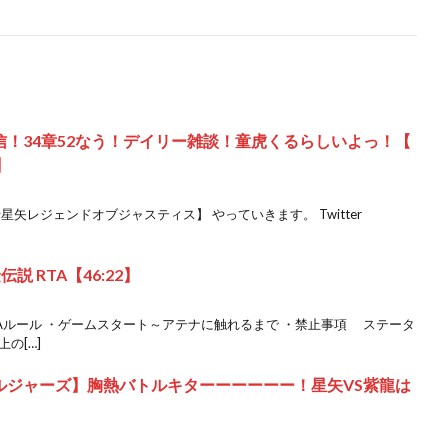
金配信！34章52なう！デイリー雑談！童虎くるらしいよっ！【
】
ん 【聖闘士星矢レジェンドオブジャスティス】 やっていきます。 Twitter
 RTA【46:22】
TAルール ・ゲームスタート～アテナに触れるまで ・禁止事項 ステータ
の[…]
ルジャーズ】胸熱バトルキターーーーーー！星矢VS紫龍は