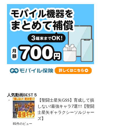
人気動画BEST５
【聖闘士星矢GSS】育成して損
しない!最強キャラ7選!!!【聖闘
士星矢ギャラクシーソルジャー
ズ】
81件のビュー