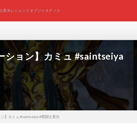
士星矢レジェンドオブジャスティス
ン】カミュ #saintseiya
ミュ #saintseiya #聖闘士星矢