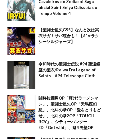
Cavaleiros do Zodíaco! Saga
oficial Saint Seiya Odisseia do
Tempo Volume 4
【聖闘士星矢GSS】なんと次は冥
衣サガ！サバ統合も！【ギャラク
シーソルジャーズ】
令和時代の聖闘士伝説 #94 望遠鏡
座の聖衣/Reiwa Era Legend of
Saints – #94 Telescope Cloth
闘将拉麺男OP「輝け!ラーメンマ
ン」、聖闘士星矢OP「天馬座幻
想」、北斗の拳OP「愛をとりもど
せ」、北斗の拳2OP「TOUGH
BOY」、シティーハンター
ED「Get wild」、魁!!男塾OP