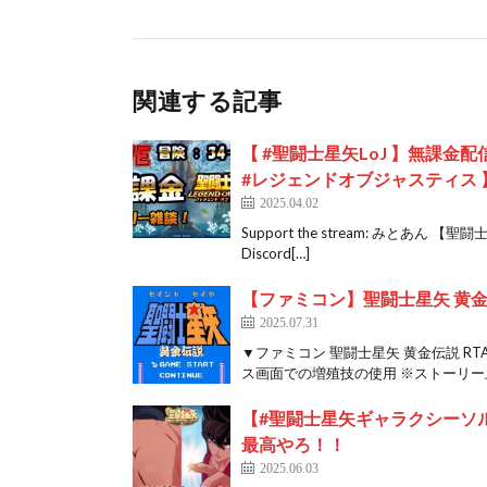
関連する記事
【 #聖闘士星矢LoJ 】無課
#レジェンドオブジャスティス 
2025.04.02
Support the stream: みとあ
Discord[…]
【ファミコン】聖闘士星矢 黄金伝説
2025.07.31
▼ファミコン 聖闘士星矢 黄金伝説 R
ス画面での増殖技の使用 ※ストーリー上
【#聖闘士星矢ギャラクシーソ
最高やろ！！
2025.06.03