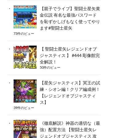
【親子でライブ】聖闘士星矢黄
金伝説 有名な最強パスワード
を恥ずかしげもなく使ってやり
ます#聖闘士星矢
73件のビュー
【 聖闘士星矢レジェンドオブ
ジャスティス 】 #444 彫像館完
全解説！
50件のビュー
【星矢ジャスティス】冥王の試
練・シオン編！クリア編成例！
【レジェンドオブジャスティ
ス】
39件のビュー
《徹底解説》神器の適切な（最
強）配置方法 【聖闘士星矢レ
ジェンドオブジャスティス 攻