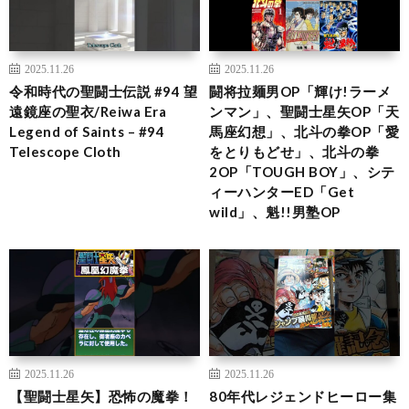
2025.11.26
2025.11.26
令和時代の聖闘士伝説 #94 望
闘将拉麺男OP「輝け!ラーメ
遠鏡座の聖衣/Reiwa Era
ンマン」、聖闘士星矢OP「天
Legend of Saints – #94
馬座幻想」、北斗の拳OP「愛
Telescope Cloth
をとりもどせ」、北斗の拳
2OP「TOUGH BOY」、シテ
ィーハンターED「Get
wild」、魁!!男塾OP
2025.11.26
2025.11.26
【聖闘士星矢】恐怖の魔拳！
80年代レジェンドヒーロー集