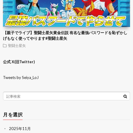
【親子でライブ】聖闘士星矢黄金伝説 有名な最強パスワードを恥ずかし
げもなく使ってやります#聖闘士星矢
聖闘士星矢
公式 X(旧Twitter)
Tweets by Seiya_LoJ
月を選択
2025年11月