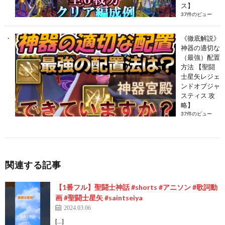
ス】
37件のビュー
《徹底解説》
神器の適切な
（最強）配置
方法 【聖闘
士星矢レジェ
ンドオブジャ
スティス 攻
略】
37件のビュー
関連する記事
【1番フル】聖闘士神話 #shorts #アニソン #歌詞動
画 #聖闘士星矢 #saintseiya
2024.03.06
[…]