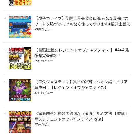
【親子でライブ】聖闘士星矢黄金伝説 有名な最強パス
ワードを恥ずかしげもなく使ってやります#聖闘士星矢
73件のビュー
【 聖闘士星矢レジェンドオブジャスティス 】 #444 彫
像館完全解説！
49件のビュー
【星矢ジャスティス】冥王の試練・シオン編！クリア
編成例！【レジェンドオブジャスティス】
37件のビュー
《徹底解説》神器の適切な（最強）配置方法 【聖闘士
星矢レジェンドオブジャスティス 攻略】
37件のビュー