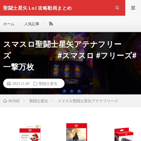
聖闘士星矢 LoJ 攻略動画まとめ
ホーム
人気記事
スマスロ聖闘士星矢アテナフリー
ズ #スマスロ #フリーズ#
一撃万枚
2025.11.09
聖闘士星矢
聖闘士星矢
スマスロ聖闘士星矢アテナフリーズ #スマ
HOME