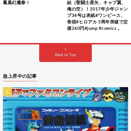
鳳凰幻魔拳！
結（聖闘士星矢、キャプ翼、
俺の空）！2017年少年ジャン
プ34号は表紙#ワンピース、
巻頭#ヒロアカ 3周年突破で定
価260円#jump #comics 。
Back to Top
急上昇中の記事