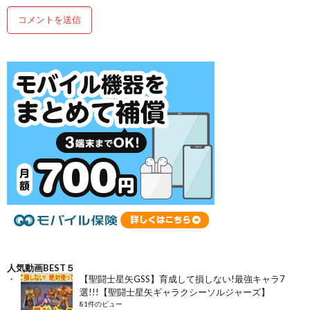
人気動画BEST５
【聖闘士星矢GSS】育成して損しない!最強キャラ7
選!!!【聖闘士星矢ギャラクシーソルジャーズ】
81件のビュー