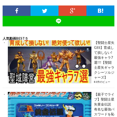
人気動画BEST５
【聖闘士星矢
GSS】育成し
て損しない!
最強キャラ7
選!!!【聖闘
士星矢ギャラ
クシーソルジ
ャーズ】
81件のビュー
【親子でライ
ブ】聖闘士星
矢黄金伝説
有名な最強パ
スワードを恥