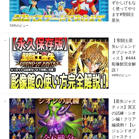
ずかしげもな
く使ってやり
ます#聖闘士
星矢
73件のビュー
【 聖闘士星
矢レジェンド
オブジャステ
ィス 】 #444
彫像館完全解
説！
49件のビュー
【星矢ジャス
ティス】冥王
の試練・シオ
ン編！クリア
編成例！【レ
ジェンドオブ
ジャスティ