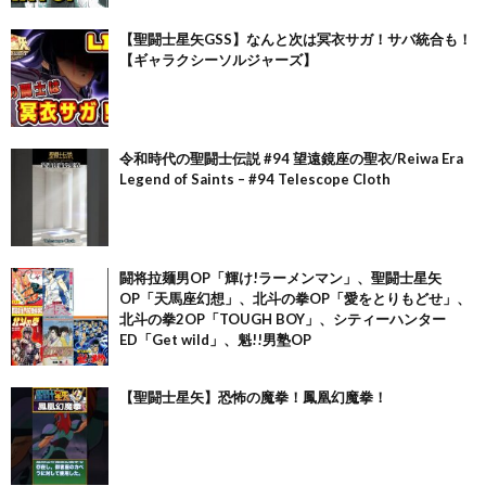
【聖闘士星矢GSS】なんと次は冥衣サガ！サバ統合も！
【ギャラクシーソルジャーズ】
令和時代の聖闘士伝説 #94 望遠鏡座の聖衣/Reiwa Era
Legend of Saints – #94 Telescope Cloth
闘将拉麺男OP「輝け!ラーメンマン」、聖闘士星矢
OP「天馬座幻想」、北斗の拳OP「愛をとりもどせ」、
北斗の拳2OP「TOUGH BOY」、シティーハンター
ED「Get wild」、魁!!男塾OP
【聖闘士星矢】恐怖の魔拳！鳳凰幻魔拳！