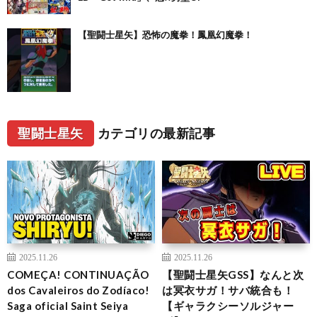
【聖闘士星矢】恐怖の魔拳！鳳凰幻魔拳！
聖闘士星矢
カテゴリの最新記事
2025.11.26
2025.11.26
COMEÇA! CONTINUAÇÃO
【聖闘士星矢GSS】なんと次
dos Cavaleiros do Zodíaco!
は冥衣サガ！サバ統合も！
Saga oficial Saint Seiya
【ギャラクシーソルジャー