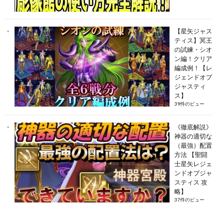
【星矢ジャス
ティス】冥王
の試練・シオ
ン編！クリア
編成例！【レ
ジェンドオブ
ジャスティ
ス】
39件のビュー
《徹底解説》
神器の適切な
（最強）配置
方法 【聖闘
士星矢レジェ
ンドオブジャ
スティス 攻
略】
37件のビュー