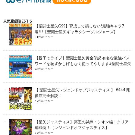
人気動画BEST５
【聖闘士星矢GSS】育成して損しない!最強キャラ7
選!!!【聖闘士星矢ギャラクシーソルジャーズ】
81件のビュー
【親子でライブ】聖闘士星矢黄金伝説 有名な最強パス
ワードを恥ずかしげもなく使ってやります#聖闘士星矢
73件のビュー
【 聖闘士星矢レジェンドオブジャスティス 】 #444 彫
像館完全解説！
49件のビュー
【星矢ジャスティス】冥王の試練・シオン編！クリア
編成例！【レジェンドオブジャスティス】
39件のビュー