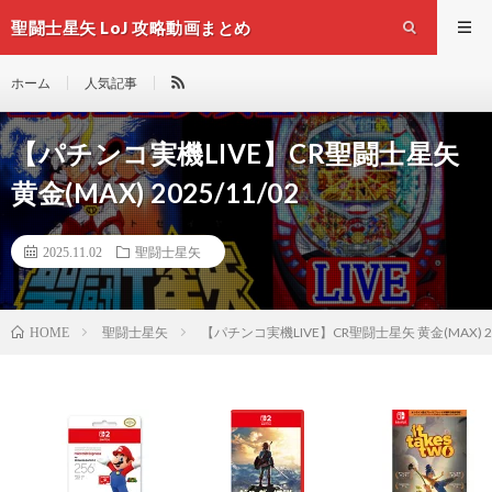
聖闘士星矢 LoJ 攻略動画まとめ
ホーム
人気記事
【パチンコ実機LIVE】CR聖闘士星矢
黄金(MAX) 2025/11/02
2025.11.02
聖闘士星矢
聖闘士星矢
【パチンコ実機LIVE】CR聖闘士星矢 黄金(MAX) 202
HOME