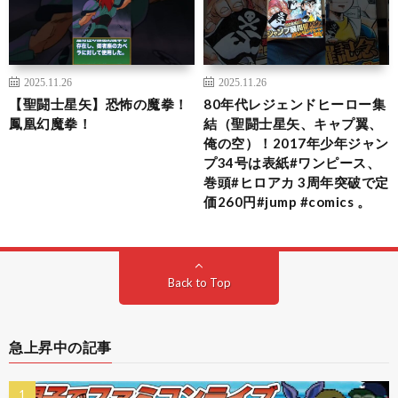
2025.11.26
2025.11.26
【聖闘士星矢】恐怖の魔拳！
80年代レジェンドヒーロー集
鳳凰幻魔拳！
結（聖闘士星矢、キャプ翼、
俺の空）！2017年少年ジャン
プ34号は表紙#ワンピース、
巻頭#ヒロアカ 3周年突破で定
価260円#jump #comics 。
Back to Top
急上昇中の記事