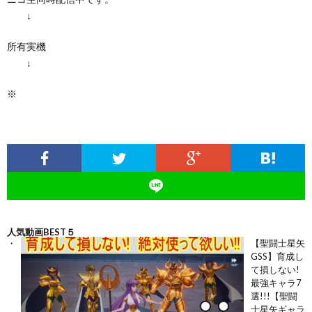
↓
所有実機
↓
※
人気動画BEST５
【聖闘士星矢
GSS】育成し
て損しない!
最強キャラ7
選!!!【聖闘
士星矢ギャラ