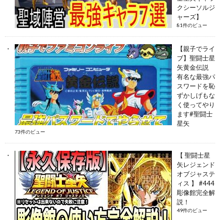
クシーソルジ
ャーズ】
81件のビュー
【親子でライ
ブ】聖闘士星
矢黄金伝説
有名な最強パ
スワードを恥
ずかしげもな
く使ってやり
ます#聖闘士
星矢
73件のビュー
【 聖闘士星
矢レジェンド
オブジャステ
ィス 】 #444
彫像館完全解
説！
49件のビュー