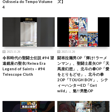
Odisseia do Tempo Volume
ズ】
4
2025.11.26
2025.11.26
令和時代の聖闘士伝説 #94 望
闘将拉麺男OP「輝け!ラーメ
遠鏡座の聖衣/Reiwa Era
ンマン」、聖闘士星矢OP「天
Legend of Saints – #94
馬座幻想」、北斗の拳OP「愛
Telescope Cloth
をとりもどせ」、北斗の拳
2OP「TOUGH BOY」、シテ
ィーハンターED「Get
wild」、魁!!男塾OP