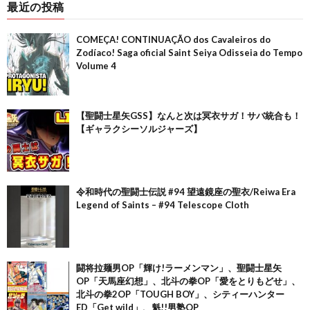
最近の投稿
COMEÇA! CONTINUAÇÃO dos Cavaleiros do
Zodíaco! Saga oficial Saint Seiya Odisseia do Tempo
Volume 4
【聖闘士星矢GSS】なんと次は冥衣サガ！サバ統合も！
【ギャラクシーソルジャーズ】
令和時代の聖闘士伝説 #94 望遠鏡座の聖衣/Reiwa Era
Legend of Saints – #94 Telescope Cloth
闘将拉麺男OP「輝け!ラーメンマン」、聖闘士星矢
OP「天馬座幻想」、北斗の拳OP「愛をとりもどせ」、
北斗の拳2OP「TOUGH BOY」、シティーハンター
ED「Get wild」、魁!!男塾OP