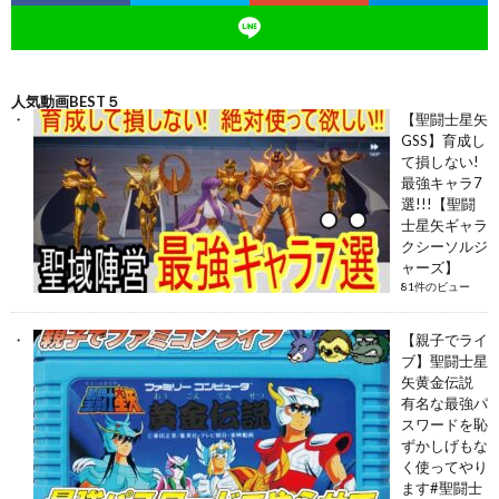
人気動画BEST５
【聖闘士星矢
GSS】育成し
て損しない!
最強キャラ7
選!!!【聖闘
士星矢ギャラ
クシーソルジ
ャーズ】
81件のビュー
【親子でライ
ブ】聖闘士星
矢黄金伝説
有名な最強パ
スワードを恥
ずかしげもな
く使ってやり
ます#聖闘士