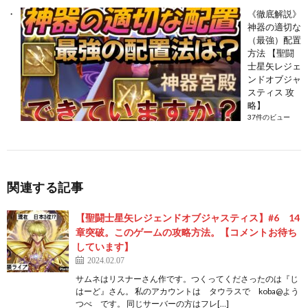
《徹底解説》
神器の適切な
（最強）配置
方法 【聖闘
士星矢レジェ
ンドオブジャ
スティス 攻
略】
37件のビュー
関連する記事
【聖闘士星矢レジェンドオブジャスティス】#6 14
章突破。このゲームの攻略方法。【コメントお待ち
しています】
2024.02.07
サムネはリスナーさん作です。つくってくださったのは『じ
はーど』さん。 私のアカウントは タウラスで koba@よう
つべ です。 同じサーバーの方はフレ[…]