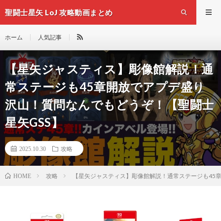
聖闘士星矢 LoJ 攻略動画まとめ
ホーム
人気記事
【星矢ジャスティス】彫像館解説！通
常ステージも45章開放でアプデ盛り
沢山！質問なんでもどうぞ！【聖闘士
星矢GSS】
2025.10.30
攻略
攻略
【星矢ジャスティス】彫像館解説！通常ステージも45章
HOME