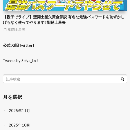
【親子でライブ】聖闘士星矢黄金伝説 有名な最強パスワードを恥ずかし
げもなく使ってやります#聖闘士星矢
聖闘士星矢
公式 X(旧Twitter)
Tweets by Seiya_LoJ
月を選択
2025年11月
2025年10月