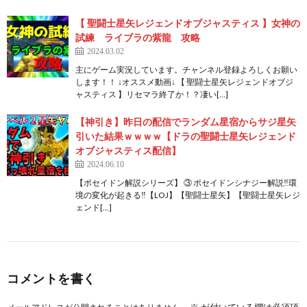
【 聖闘士星矢レジェンドオブジャスティス 】女神の
試練 ライブラの紫龍 攻略
2024.03.02
主にゲーム実況しています。チャンネル登録よろしくお願い
します！！ ↓オススメ動画↓ 【 聖闘士星矢レジェンドオブジ
ャスティス 】リセマラ終了か！？凄い[…]
【神引き】昨日の配信でランダム星宿からサジ星矢
引いた結果ｗｗｗｗ【ドラの聖闘士星矢レジェンド
オブジャスティス配信】
2024.06.10
【ポセイドン解説シリーズ】 ③ ポセイドンシナジー解説‼環
境の変化が起きる‼【LOJ】【聖闘士星矢】【聖闘士星矢レジ
ェンド[…]
コメントを書く
※
が付いている欄は必須項