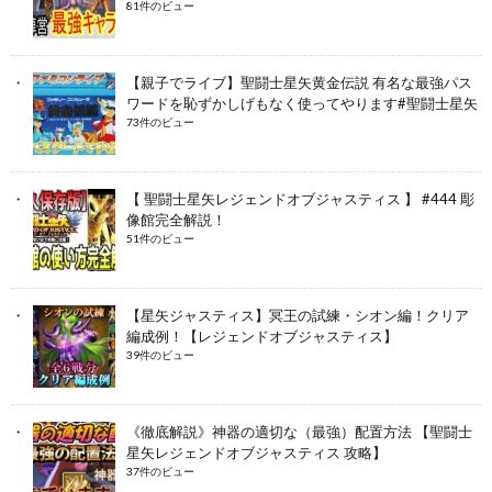
81件のビュー
【親子でライブ】聖闘士星矢黄金伝説 有名な最強パス
ワードを恥ずかしげもなく使ってやります#聖闘士星矢
73件のビュー
【 聖闘士星矢レジェンドオブジャスティス 】 #444 彫
像館完全解説！
51件のビュー
【星矢ジャスティス】冥王の試練・シオン編！クリア
編成例！【レジェンドオブジャスティス】
39件のビュー
《徹底解説》神器の適切な（最強）配置方法 【聖闘士
星矢レジェンドオブジャスティス 攻略】
37件のビュー