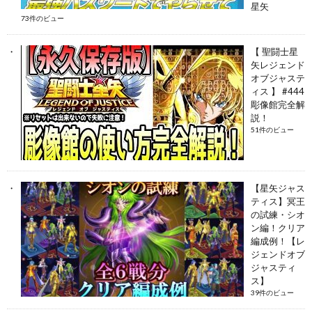
星矢
73件のビュー
【 聖闘士星
矢レジェンド
オブジャステ
ィス 】 #444
彫像館完全解
説！
51件のビュー
【星矢ジャス
ティス】冥王
の試練・シオ
ン編！クリア
編成例！【レ
ジェンドオブ
ジャスティ
ス】
39件のビュー