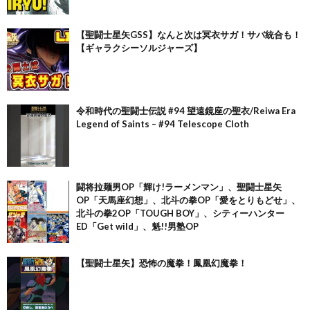
【聖闘士星矢GSS】なんと次は冥衣サガ！サバ統合も！
【ギャラクシーソルジャーズ】
令和時代の聖闘士伝説 #94 望遠鏡座の聖衣/Reiwa Era
Legend of Saints – #94 Telescope Cloth
闘将拉麺男OP「輝け!ラーメンマン」、聖闘士星矢
OP「天馬座幻想」、北斗の拳OP「愛をとりもどせ」、
北斗の拳2OP「TOUGH BOY」、シティーハンター
ED「Get wild」、魁!!男塾OP
【聖闘士星矢】恐怖の魔拳！鳳凰幻魔拳！