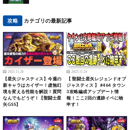
攻略
カテゴリの最新記事
2025.11.26
2025.11.24
【星矢ジャスティス】今週の
【 聖闘士星矢レジェンドオブ
新キャラはカイザー！虚無幻
ジャスティス 】 #464 タウン
境を変える性能を解説！質問
3攻略編成アップデート情
なんでもどうぞ！【聖闘士星
報！ここ2回の遺跡イベに物
矢GSS】
申す！