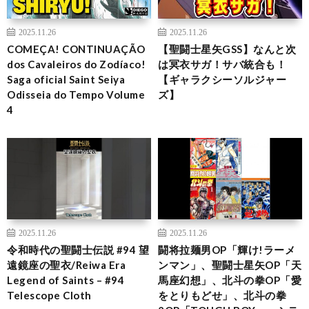
2025.11.26
2025.11.26
COMEÇA! CONTINUAÇÃO
【聖闘士星矢GSS】なんと次
dos Cavaleiros do Zodíaco!
は冥衣サガ！サバ統合も！
Saga oficial Saint Seiya
【ギャラクシーソルジャー
Odisseia do Tempo Volume
ズ】
4
2025.11.26
2025.11.26
令和時代の聖闘士伝説 #94 望
闘将拉麺男OP「輝け!ラーメ
遠鏡座の聖衣/Reiwa Era
ンマン」、聖闘士星矢OP「天
Legend of Saints – #94
馬座幻想」、北斗の拳OP「愛
Telescope Cloth
をとりもどせ」、北斗の拳