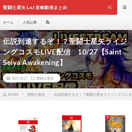
聖闘士星矢 LoJ 攻略動画まとめ
ホーム
人気記事
伝説到達するぞ！？聖闘士星矢ライジ
ングコスモLIVE配信 10/27【Saint
Seiya Awakening】
2025.10.27
聖闘士星矢
聖闘士星矢
伝説到達するぞ！？聖闘士星矢ライジングコスモLIVE配信 1
HOME