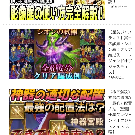
説！
49件のビュー
【星矢ジャス
ティス】冥王
の試練・シオ
ン編！クリア
編成例！【レ
ジェンドオブ
ジャスティ
ス】
39件のビュー
《徹底解説》
神器の適切な
（最強）配置
方法 【聖闘
士星矢レジェ
ンドオブジャ
スティス 攻
略】