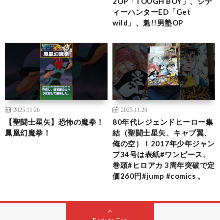
2OP「TOUGH BOY」、シテ
ィーハンターED「Get
wild」、魁!!男塾OP
2025.11.26
2025.11.26
【聖闘士星矢】恐怖の魔拳！
80年代レジェンドヒーロー集
鳳凰幻魔拳！
結（聖闘士星矢、キャプ翼、
俺の空）！2017年少年ジャン
プ34号は表紙#ワンピース、
巻頭#ヒロアカ 3周年突破で定
価260円#jump #comics 。