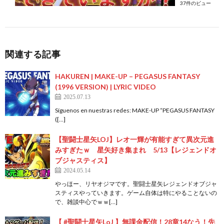
37件のビュー
関連する記事
HAKUREN | MAKE-UP – PEGASUS FANTASY
(1996 VERSION) | LYRIC VIDEO
2025.07.13
Síguenos en nuestras redes: MAKE-UP “PEGASUS FANTASY
([…]
【聖闘士星矢LOJ】レオ一輝が有能すぎて異次元進
みすぎたｗ 星矢好き集まれ 5/13【レジェンドオ
ブジャスティス】
2024.05.14
やっほー、リヤオジマです。聖闘士星矢レジェンドオブジャ
スティスやっていきます。ゲーム自体は特にやることないの
で、雑談中心でｗｗ[…]
【 #聖闘士星矢LoJ 】無課金配信！28章14なう！先