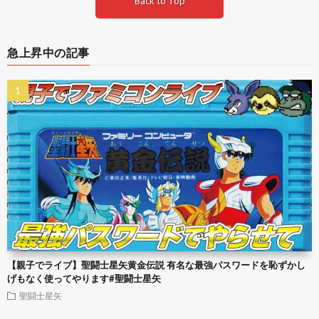
Back to Top
急上昇中の記事
【親子でライブ】聖闘士星矢黄金伝説 有名な最強パスワードを恥ずかし
げもなく使ってやります#聖闘士星矢
聖闘士星矢