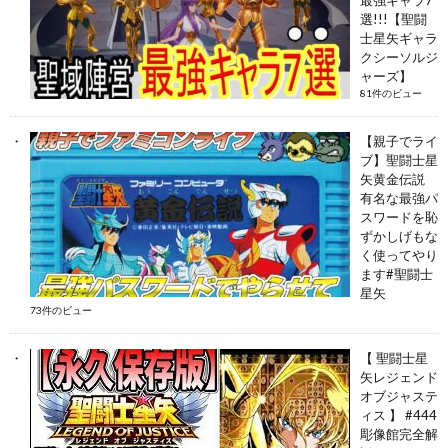
選!!!【聖闘
士星矢ギャラ
クシーソルジ
ャーズ】
81件のビュー
【親子でライ
ブ】聖闘士星
矢黄金伝説
有名な最強パ
スワードを恥
ずかしげもな
く使ってやり
ます#聖闘士
星矢
73件のビュー
【 聖闘士星
矢レジェンド
オブジャステ
ィス 】 #444
彫像館完全解