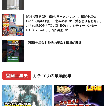
闘将拉麺男OP「輝け!ラーメンマン」、聖闘士星矢
OP「天馬座幻想」、北斗の拳OP「愛をとりもどせ」、
北斗の拳2OP「TOUGH BOY」、シティーハンター
ED「Get wild」、魁!!男塾OP
【聖闘士星矢】恐怖の魔拳！鳳凰幻魔拳！
聖闘士星矢
カテゴリの最新記事