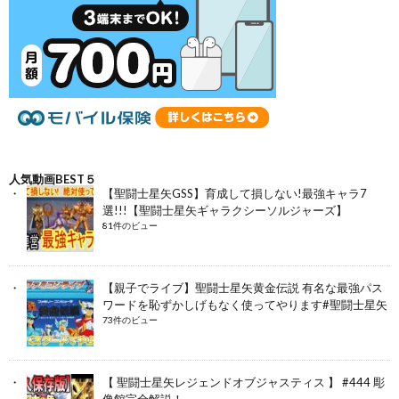
人気動画BEST５
【聖闘士星矢GSS】育成して損しない!最強キャラ7
選!!!【聖闘士星矢ギャラクシーソルジャーズ】
81件のビュー
【親子でライブ】聖闘士星矢黄金伝説 有名な最強パス
ワードを恥ずかしげもなく使ってやります#聖闘士星矢
73件のビュー
【 聖闘士星矢レジェンドオブジャスティス 】 #444 彫
像館完全解説！