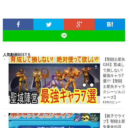
人気動画BEST５
【聖闘士星矢
GSS】育成し
て損しない!
最強キャラ7
選!!!【聖闘
士星矢ギャラ
クシーソルジ
ャーズ】
81件のビュー
【親子でライ
ブ】聖闘士星
矢黄金伝説