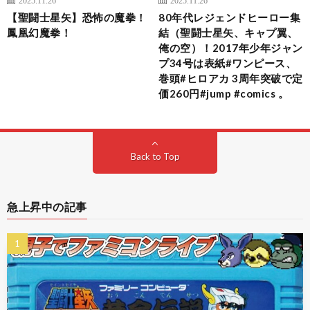
2025.11.26
2025.11.26
【聖闘士星矢】恐怖の魔拳！
80年代レジェンドヒーロー集
鳳凰幻魔拳！
結（聖闘士星矢、キャプ翼、
俺の空）！2017年少年ジャン
プ34号は表紙#ワンピース、
巻頭#ヒロアカ 3周年突破で定
価260円#jump #comics 。
Back to Top
急上昇中の記事