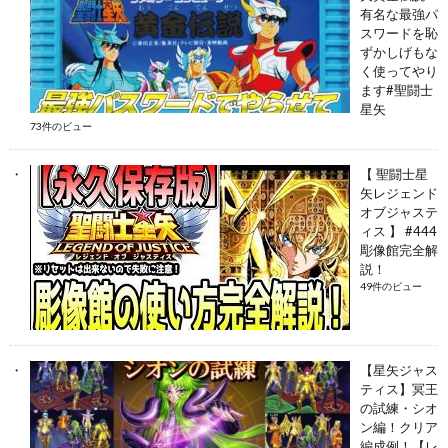
有名な最強パ
スワードを恥
ずかしげもな
く使ってやり
ます#聖闘士
星矢
73件のビュー
【 聖闘士星
矢レジェンド
オブジャステ
ィス 】 #444
彫像館完全解
説！
49件のビュー
【星矢ジャス
ティス】冥王
の試練・シオ
ン編！クリア
編成例！【レ