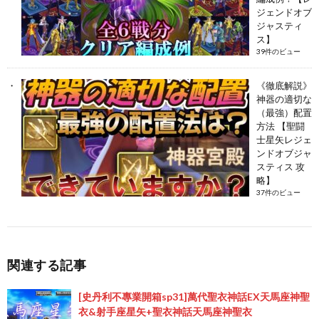
ジェンドオブ
ジャスティ
ス】
39件のビュー
《徹底解説》
神器の適切な
（最強）配置
方法 【聖闘
士星矢レジェ
ンドオブジャ
スティス 攻
略】
37件のビュー
関連する記事
[史丹利不專業開箱sp31]萬代聖衣神話EX天馬座神聖
衣&射手座星矢+聖衣神話天馬座神聖衣