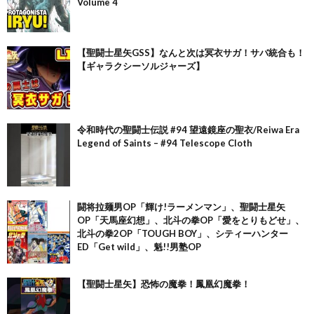
Volume 4
【聖闘士星矢GSS】なんと次は冥衣サガ！サバ統合も！
【ギャラクシーソルジャーズ】
令和時代の聖闘士伝説 #94 望遠鏡座の聖衣/Reiwa Era
Legend of Saints – #94 Telescope Cloth
闘将拉麺男OP「輝け!ラーメンマン」、聖闘士星矢
OP「天馬座幻想」、北斗の拳OP「愛をとりもどせ」、
北斗の拳2OP「TOUGH BOY」、シティーハンター
ED「Get wild」、魁!!男塾OP
【聖闘士星矢】恐怖の魔拳！鳳凰幻魔拳！