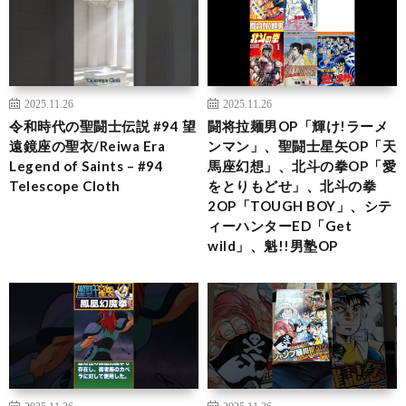
2025.11.26
2025.11.26
令和時代の聖闘士伝説 #94 望
闘将拉麺男OP「輝け!ラーメ
遠鏡座の聖衣/Reiwa Era
ンマン」、聖闘士星矢OP「天
Legend of Saints – #94
馬座幻想」、北斗の拳OP「愛
Telescope Cloth
をとりもどせ」、北斗の拳
2OP「TOUGH BOY」、シテ
ィーハンターED「Get
wild」、魁!!男塾OP