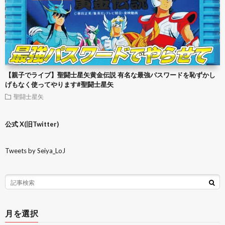
【親子でライブ】聖闘士星矢黄金伝説 有名な最強パスワードを恥ずかし
げもなく使ってやります#聖闘士星矢
聖闘士星矢
公式 X(旧Twitter)
Tweets by Seiya_LoJ
月を選択