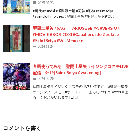
2025.07.23
#萬代 #bandai #極樂淨土篇 #死神 #睡神 #saintseiya
#saintclothmtythex #聖闘士星矢 #聖闘士聖衣神話 #[…]
聖闘士星矢 #SAGITTARIUS #SEIYA #VERSION
#MOVIE #BOX 2003 #CaballerosdelZodiaco
#SaintSeiya #WUMmuseo
2024.11.24
[…]
杳馬使ってみる！聖闘士星矢ライジングコスモLIVE
配信 9/19[Saint Seiya Awakening]
2024.09.20
聖闘士星矢ライジングコスモのLIVE配信です。 #聖闘士星矢
ライジングコスモ #ライコス よろしければTwitterもよ
ろしくおねがいします Tw[…]
コメントを書く