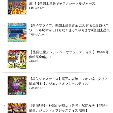
選!!!【聖闘士星矢ギャラクシーソルジャーズ】
81件のビュー
【親子でライブ】聖闘士星矢黄金伝説 有名な最強パス
ワードを恥ずかしげもなく使ってやります#聖闘士星矢
73件のビュー
【 聖闘士星矢レジェンドオブジャスティス 】 #444 彫
像館完全解説！
49件のビュー
【星矢ジャスティス】冥王の試練・シオン編！クリア
編成例！【レジェンドオブジャスティス】
39件のビュー
《徹底解説》神器の適切な（最強）配置方法 【聖闘士
星矢レジェンドオブジャスティス 攻略】