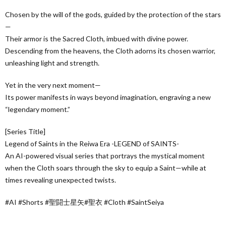
Chosen by the will of the gods, guided by the protection of the stars
—
Their armor is the Sacred Cloth, imbued with divine power.
Descending from the heavens, the Cloth adorns its chosen warrior,
unleashing light and strength.
Yet in the very next moment—
Its power manifests in ways beyond imagination, engraving a new
“legendary moment.”
[Series Title]
Legend of Saints in the Reiwa Era -LEGEND of SAINTS-
An AI-powered visual series that portrays the mystical moment
when the Cloth soars through the sky to equip a Saint—while at
times revealing unexpected twists.
#AI #Shorts #聖闘士星矢#聖衣 #Cloth #SaintSeiya