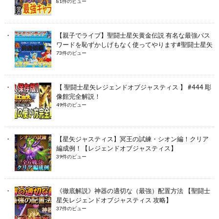
81件のビュー
【親子でライブ】聖闘士星矢黄金伝説 有名な最強パス
ワードを恥ずかしげもなく使ってやります#聖闘士星矢
73件のビュー
【 聖闘士星矢レジェンドオブジャスティス 】 #444 彫
像館完全解説！
49件のビュー
【星矢ジャスティス】冥王の試練・シオン編！クリア
編成例！【レジェンドオブジャスティス】
39件のビュー
《徹底解説》神器の適切な（最強）配置方法 【聖闘士
星矢レジェンドオブジャスティス 攻略】
37件のビュー