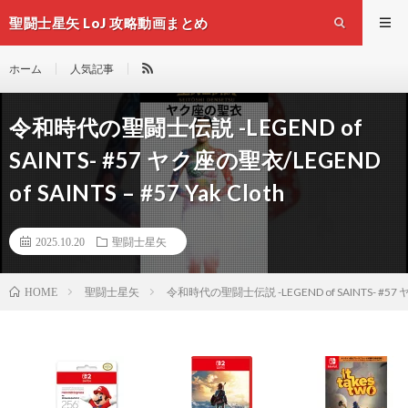
聖闘士星矢 LoJ 攻略動画まとめ
ホーム
人気記事
令和時代の聖闘士伝説 -LEGEND of
SAINTS- #57 ヤク座の聖衣/LEGEND
of SAINTS – #57 Yak Cloth
2025.10.20
聖闘士星矢
聖闘士星矢
令和時代の聖闘士伝説 -LEGEND of SAINTS- #57 ヤク座
HOME