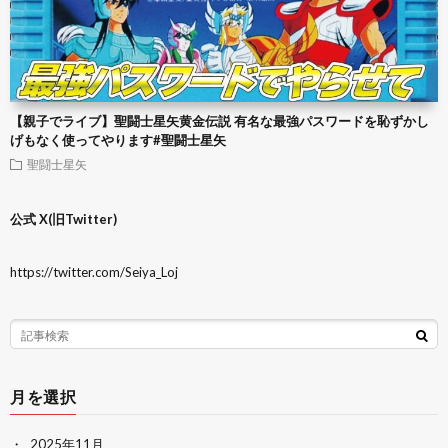
【親子でライブ】聖闘士星矢黄金伝説 有名な最強パスワードを恥ずかし
げもなく使ってやります#聖闘士星矢
聖闘士星矢
公式 X(旧Twitter)
https://twitter.com/Seiya_Loj
月を選択
2025年11月