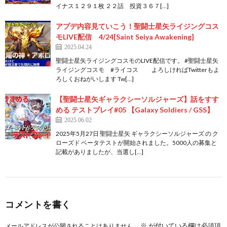
イナス１２９１枚 ２２話 投資３６７[…]
アプデ内容見ていこう！聖闘士星矢ライジングコス
モLIVE配信 4/24[Saint Seiya Awakening]
2025.04.24
聖闘士星矢ライジングコスモのLIVE配信です。 #聖闘士星矢
ライジングコスモ #ライコス よろしければTwitterもよ
ろしくおねがいします Tw[…]
【聖闘士星矢ギャラクシーソルジャーズ】話をすす
める テストプレイ#05 【Galaxy Soldiers / GSS】
2025.06.02
2025年5月27日 聖闘士星矢 ギャラクシーソルジャーズ の ク
ローズド ベータテストが開始されました。5000人の募集と
記載がありましたが、当選し[…]
コメントを書く
※
が付いている欄は必須項
メールアドレスが公開されることはありません。