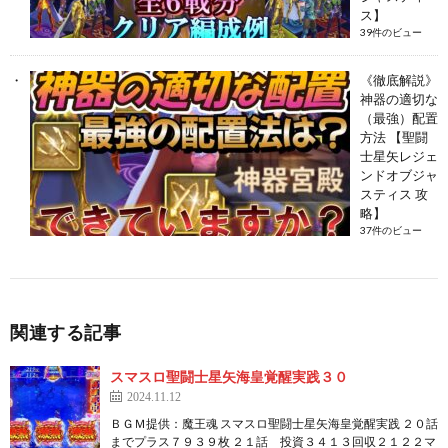
ス】
39件のビュー
《徹底解説》
神器の適切な
（最強）配置
方法 【聖闘
士星矢レジェ
ンドオブジャ
スティス 攻
略】
37件のビュー
関連する記事
スマスロ聖闘士星矢海皇覚醒実践３０
2024.11.12
ＢＧＭ提供：魔王魂 スマスロ聖闘士星矢海皇覚醒実践 ２０話
までプラス７９３９枚 ２１話 投資３４１３回収２１２２マ