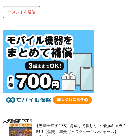
人気動画BEST５
【聖闘士星矢GSS】育成して損しない!最強キャラ7
選!!!【聖闘士星矢ギャラクシーソルジャーズ】