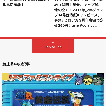
鳳凰幻魔拳！
結（聖闘士星矢、キャプ翼、
俺の空）！2017年少年ジャン
プ34号は表紙#ワンピース、
巻頭#ヒロアカ 3周年突破で定
価260円#jump #comics 。
Back to Top
急上昇中の記事