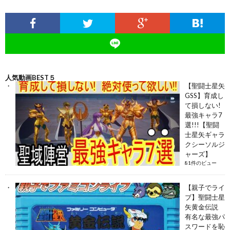
人気動画BEST５
【聖闘士星矢
GSS】育成し
て損しない!
最強キャラ7
選!!!【聖闘
士星矢ギャラ
クシーソルジ
ャーズ】
81件のビュー
【親子でライ
ブ】聖闘士星
矢黄金伝説
有名な最強パ
スワードを恥