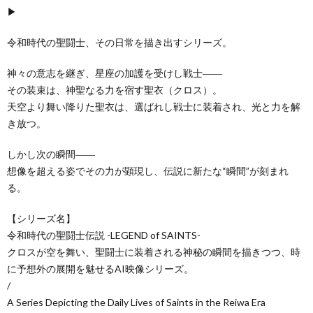
▶
令和時代の聖闘士、その日常を描き出すシリーズ。
神々の意志を継ぎ、星座の加護を受けし戦士――
その装束は、神聖なる力を宿す聖衣（クロス）。
天空より舞い降りた聖衣は、選ばれし戦士に装着され、光と力を解
き放つ。
しかし次の瞬間――
想像を超える姿でその力が顕現し、伝説に新たな“瞬間”が刻まれ
る。
【シリーズ名】
令和時代の聖闘士伝説 -LEGEND of SAINTS-
クロスが空を舞い、聖闘士に装着される神秘の瞬間を描きつつ、時
に予想外の展開を魅せるAI映像シリーズ。
/
A Series Depicting the Daily Lives of Saints in the Reiwa Era