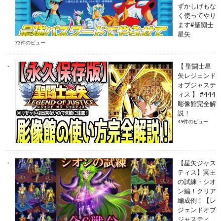
ずかしげもな
く使ってやり
ます#聖闘士
星矢
73件のビュー
【 聖闘士星
矢レジェンド
オブジャステ
ィス 】 #444
彫像館完全解
説！
49件のビュー
【星矢ジャス
ティス】冥王
の試練・シオ
ン編！クリア
編成例！【レ
ジェンドオブ
ジャスティ