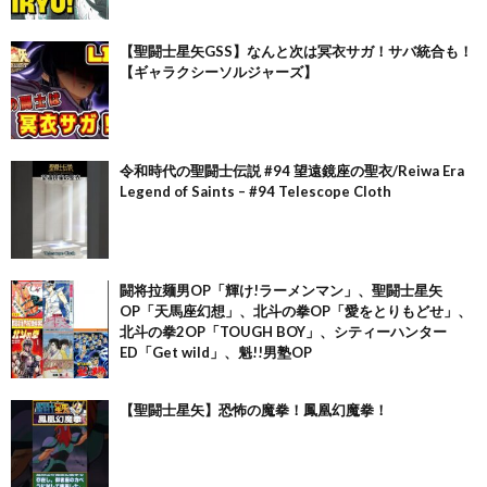
【聖闘士星矢GSS】なんと次は冥衣サガ！サバ統合も！
【ギャラクシーソルジャーズ】
令和時代の聖闘士伝説 #94 望遠鏡座の聖衣/Reiwa Era
Legend of Saints – #94 Telescope Cloth
闘将拉麺男OP「輝け!ラーメンマン」、聖闘士星矢
OP「天馬座幻想」、北斗の拳OP「愛をとりもどせ」、
北斗の拳2OP「TOUGH BOY」、シティーハンター
ED「Get wild」、魁!!男塾OP
【聖闘士星矢】恐怖の魔拳！鳳凰幻魔拳！