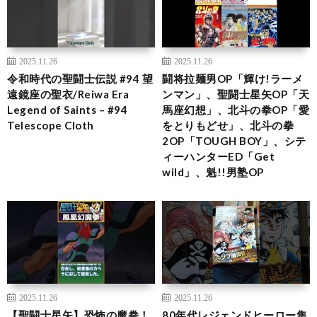
2025.11.26
2025.11.26
令和時代の聖闘士伝説 #94 望
闘将拉麺男OP「輝け!ラーメ
遠鏡座の聖衣/Reiwa Era
ンマン」、聖闘士星矢OP「天
Legend of Saints – #94
馬座幻想」、北斗の拳OP「愛
Telescope Cloth
をとりもどせ」、北斗の拳
2OP「TOUGH BOY」、シテ
ィーハンターED「Get
wild」、魁!!男塾OP
2025.11.26
2025.11.26
【聖闘士星矢】恐怖の魔拳！
80年代レジェンドヒーロー集