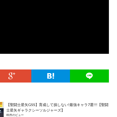
【聖闘士星矢GSS】育成して損しない!最強キャラ7選!!!【聖闘
士星矢ギャラクシーソルジャーズ】
81件のビュー