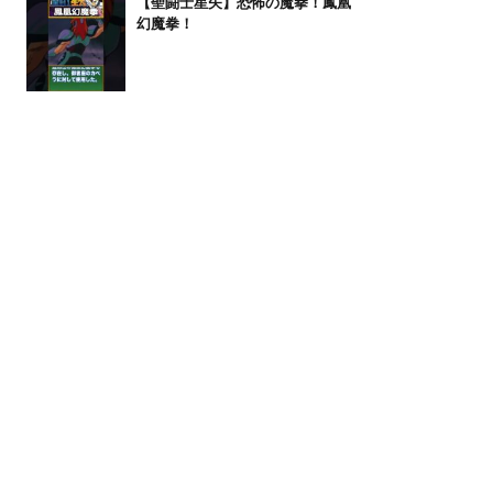
【聖闘士星矢】恐怖の魔拳！鳳凰
幻魔拳！