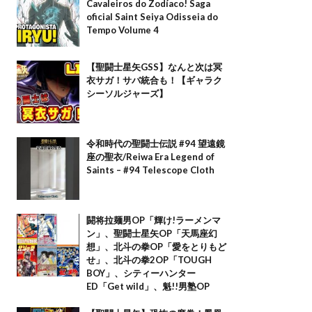
Cavaleiros do Zodíaco! Saga
oficial Saint Seiya Odisseia do
Tempo Volume 4
【聖闘士星矢GSS】なんと次は冥
衣サガ！サバ統合も！【ギャラク
シーソルジャーズ】
令和時代の聖闘士伝説 #94 望遠鏡
座の聖衣/Reiwa Era Legend of
Saints – #94 Telescope Cloth
闘将拉麺男OP「輝け!ラーメンマ
ン」、聖闘士星矢OP「天馬座幻
想」、北斗の拳OP「愛をとりもど
せ」、北斗の拳2OP「TOUGH
BOY」、シティーハンター
ED「Get wild」、魁!!男塾OP