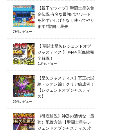
【親子でライブ】聖闘士星矢黄
金伝説 有名な最強パスワード
を恥ずかしげもなく使ってやり
ます#聖闘士星矢
73件のビュー
【 聖闘士星矢レジェンドオブ
ジャスティス 】 #444 彫像館完
全解説！
51件のビュー
【星矢ジャスティス】冥王の試
練・シオン編！クリア編成例！
【レジェンドオブジャスティ
ス】
39件のビュー
《徹底解説》神器の適切な（最
強）配置方法 【聖闘士星矢レ
ジェンドオブジャスティス 攻