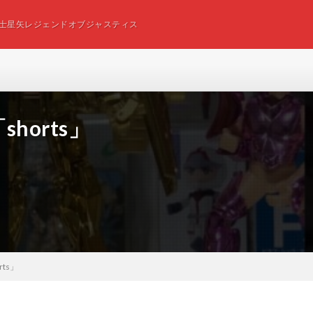
士星矢レジェンドオブジャスティス
horts」
ts」