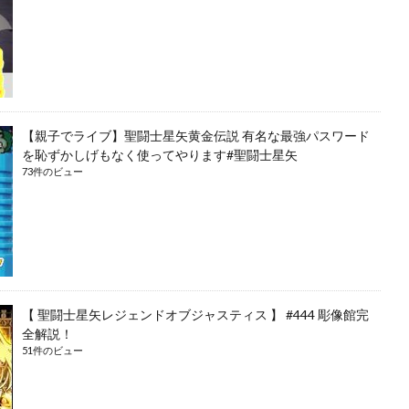
【親子でライブ】聖闘士星矢黄金伝説 有名な最強パスワード
を恥ずかしげもなく使ってやります#聖闘士星矢
73件のビュー
【 聖闘士星矢レジェンドオブジャスティス 】 #444 彫像館完
全解説！
51件のビュー