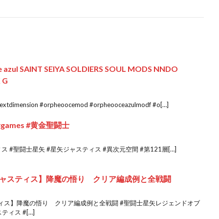
oce azul SAINT SEIYA SOLDIERS SOUL MODS NNDO
 G
dimension #orpheoocemod #orpheooceazulmodf #o[…]
games #黄金聖闘士
#聖闘士星矢 #星矢ジャスティス #異次元空間 #第121層[…]
ャスティス】降魔の悟り クリア編成例と全戦闘
ィス】降魔の悟り クリア編成例と全戦闘 #聖闘士星矢レジェンドオブ
ィス #[…]