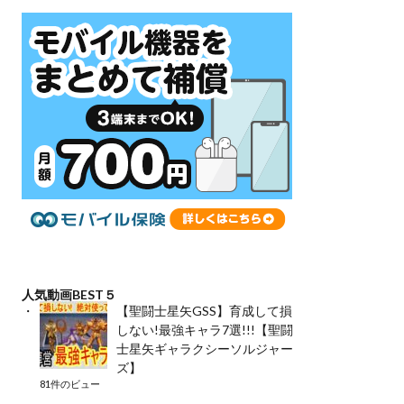
人気動画BEST５
【聖闘士星矢GSS】育成して損
しない!最強キャラ7選!!!【聖闘
士星矢ギャラクシーソルジャー
ズ】
81件のビュー