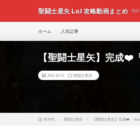
聖闘士星矢 LoJ 攻略動画まとめ
聖闘
ホーム
人気記事
【聖闘士星矢】完成❤️「s
2025.10.13
聖闘士星矢
聖闘士星矢
【聖闘士星矢】完成❤️「shor
HOME