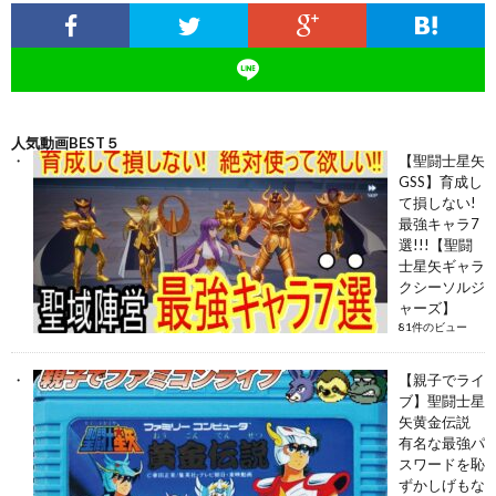
人気動画BEST５
【聖闘士星矢
GSS】育成し
て損しない!
最強キャラ7
選!!!【聖闘
士星矢ギャラ
クシーソルジ
ャーズ】
81件のビュー
【親子でライ
ブ】聖闘士星
矢黄金伝説
有名な最強パ
スワードを恥
ずかしげもな