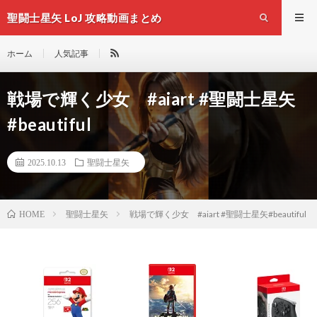
聖闘士星矢 LoJ 攻略動画まとめ
ホーム
人気記事
戦場で輝く少女 #aiart #聖闘士星矢
#beautiful
2025.10.13
聖闘士星矢
聖闘士星矢
戦場で輝く少女 #aiart #聖闘士星矢#beautiful
HOME