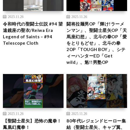
2025.11.26
2025.11.26
令和時代の聖闘士伝説 #94 望
闘将拉麺男OP「輝け!ラーメ
遠鏡座の聖衣/Reiwa Era
ンマン」、聖闘士星矢OP「天
Legend of Saints – #94
馬座幻想」、北斗の拳OP「愛
Telescope Cloth
をとりもどせ」、北斗の拳
2OP「TOUGH BOY」、シテ
ィーハンターED「Get
wild」、魁!!男塾OP
2025.11.26
2025.11.26
【聖闘士星矢】恐怖の魔拳！
80年代レジェンドヒーロー集
鳳凰幻魔拳！
結（聖闘士星矢、キャプ翼、