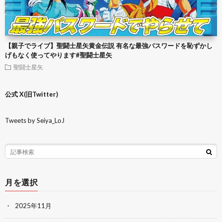
【親子でライブ】聖闘士星矢黄金伝説 有名な最強パスワードを恥ずかし
げもなく使ってやります#聖闘士星矢
聖闘士星矢
公式 X(旧Twitter)
Tweets by Seiya_LoJ
月を選択
2025年11月