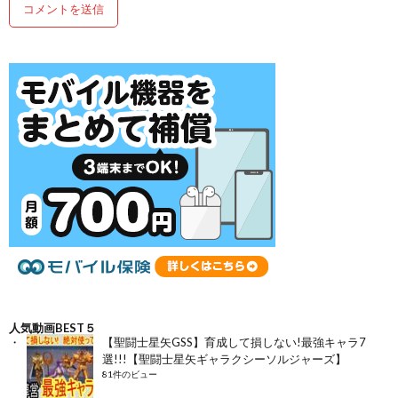
人気動画BEST５
【聖闘士星矢GSS】育成して損しない!最強キャラ7
選!!!【聖闘士星矢ギャラクシーソルジャーズ】
81件のビュー