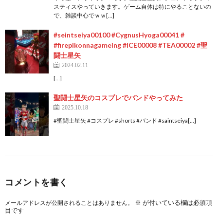
スティスやっていきます。ゲーム自体は特にやることないの
で、雑談中心でｗｗ[…]
#seintseiya00100 #CygnusHyoga00041 #
#firepikonnagameing #ICE00008 #TEA00002 #聖
闘士星矢
2024.02.11
[…]
聖闘士星矢のコスプレでバンドやってみた
2025.10.18
#聖闘士星矢 #コスプレ #shorts #バンド #saintseiya[…]
コメントを書く
※
が付いている欄は必須項
メールアドレスが公開されることはありません。
目です