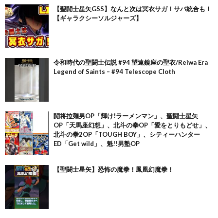
【聖闘士星矢GSS】なんと次は冥衣サガ！サバ統合も！
【ギャラクシーソルジャーズ】
令和時代の聖闘士伝説 #94 望遠鏡座の聖衣/Reiwa Era
Legend of Saints – #94 Telescope Cloth
闘将拉麺男OP「輝け!ラーメンマン」、聖闘士星矢
OP「天馬座幻想」、北斗の拳OP「愛をとりもどせ」、
北斗の拳2OP「TOUGH BOY」、シティーハンター
ED「Get wild」、魁!!男塾OP
【聖闘士星矢】恐怖の魔拳！鳳凰幻魔拳！