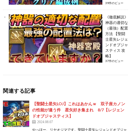
39件のビュー
《徹底解説》
神器の適切な
（最強）配置
方法 【聖闘
士星矢レジェ
ンドオブジャ
スティス 攻
略】
37件のビュー
関連する記事
【聖闘士星矢LOJ】これはあかんｗ 双子座カノン
の性能が違う件 星矢好き集まれ 8/7【レジェン
ドオブジャスティス】
2024.08.07
やっほー、リヤオジマです。聖闘士星矢レジェンドオブジャ