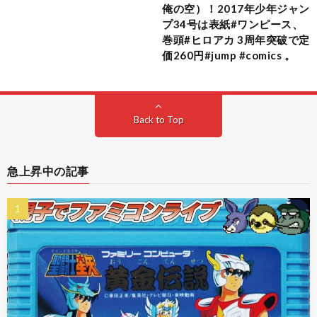
俺の空）！2017年少年ジャン
プ34号は表紙#ワンピース、
巻頭#ヒロアカ 3周年突破で定
価260円#jump #comics 。
Back to Top
急上昇中の記事