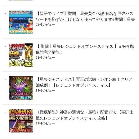
【親子でライブ】聖闘士星矢黄金伝説 有名な最強パス
ワードを恥ずかしげもなく使ってやります#聖闘士星矢
73件のビュー
【 聖闘士星矢レジェンドオブジャスティス 】 #444 彫
像館完全解説！
51件のビュー
【星矢ジャスティス】冥王の試練・シオン編！クリア
編成例！【レジェンドオブジャスティス】
39件のビュー
《徹底解説》神器の適切な（最強）配置方法 【聖闘士
星矢レジェンドオブジャスティス 攻略】
37件のビュー