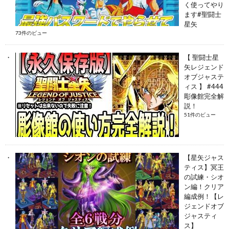
く使ってやり
ます#聖闘士
星矢
73件のビュー
【 聖闘士星
矢レジェンド
オブジャステ
ィス 】 #444
彫像館完全解
説！
51件のビュー
【星矢ジャス
ティス】冥王
の試練・シオ
ン編！クリア
編成例！【レ
ジェンドオブ
ジャスティ
ス】