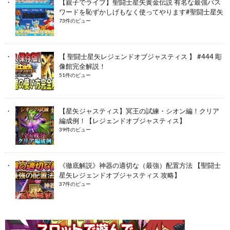
【親子でライブ】聖闘士星矢黄金伝説 有名な最強パス
ワードを恥ずかしげもなく使ってやります#聖闘士星矢
73件のビュー
【 聖闘士星矢レジェンドオブジャスティス 】 #444 彫
像館完全解説！
51件のビュー
【星矢ジャスティス】冥王の試練・シオン編！クリア
編成例！【レジェンドオブジャスティス】
39件のビュー
《徹底解説》神器の適切な（最強）配置方法 【聖闘士
星矢レジェンドオブジャスティス 攻略】
37件のビュー