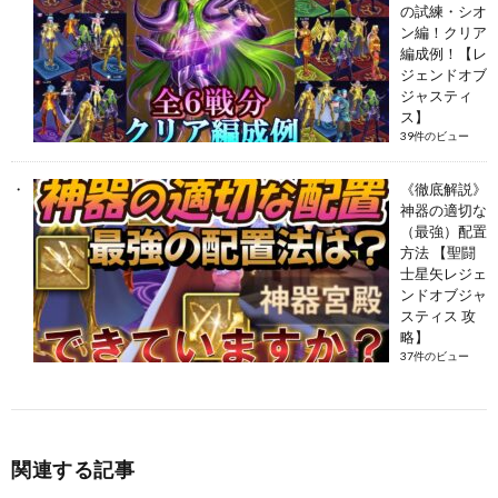
の試練・シオ
ン編！クリア
編成例！【レ
ジェンドオブ
ジャスティ
ス】
39件のビュー
《徹底解説》
神器の適切な
（最強）配置
方法 【聖闘
士星矢レジェ
ンドオブジャ
スティス 攻
略】
37件のビュー
関連する記事