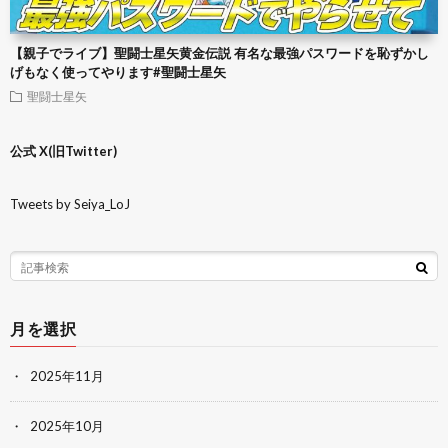
【親子でライブ】聖闘士星矢黄金伝説 有名な最強パスワードを恥ずかし
げもなく使ってやります#聖闘士星矢
聖闘士星矢
公式 X(旧Twitter)
Tweets by Seiya_LoJ
月を選択
2025年11月
2025年10月