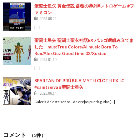
聖闘士星矢 黄金伝説 薔薇の葬列#レトロゲーム #フ
ァミコン
2025.08.22
[…]
聖闘士星矢 聖闘士聖衣神話EX バルゴ瞬組み立てま
した mus:True Colors/AI music Born To
Run/AlexGuz Good time 02/Xuxiao
2025.01.19
[…]
SPARTAN DE BRÚJULA MYTH CLOTH EX LC
#saintseiya #聖闘士星矢
2025.06.14
Galería de este señor…de orejas puntiagudas[…]
コメント
（3件）