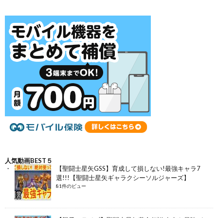
人気動画BEST５
【聖闘士星矢GSS】育成して損しない!最強キャラ7
選!!!【聖闘士星矢ギャラクシーソルジャーズ】
81件のビュー