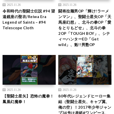
2025.11.26
2025.11.26
令和時代の聖闘士伝説 #94 望
闘将拉麺男OP「輝け!ラーメ
遠鏡座の聖衣/Reiwa Era
ンマン」、聖闘士星矢OP「天
Legend of Saints – #94
馬座幻想」、北斗の拳OP「愛
Telescope Cloth
をとりもどせ」、北斗の拳
2OP「TOUGH BOY」、シテ
ィーハンターED「Get
wild」、魁!!男塾OP
2025.11.26
2025.11.26
【聖闘士星矢】恐怖の魔拳！
80年代レジェンドヒーロー集
鳳凰幻魔拳！
結（聖闘士星矢、キャプ翼、
俺の空）！2017年少年ジャン
プ34号は表紙#ワンピース、