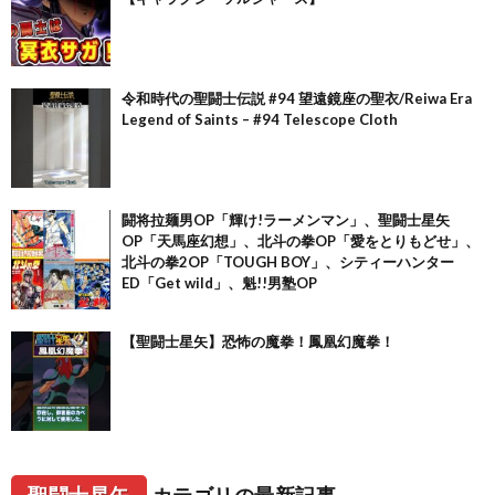
令和時代の聖闘士伝説 #94 望遠鏡座の聖衣/Reiwa Era
Legend of Saints – #94 Telescope Cloth
闘将拉麺男OP「輝け!ラーメンマン」、聖闘士星矢
OP「天馬座幻想」、北斗の拳OP「愛をとりもどせ」、
北斗の拳2OP「TOUGH BOY」、シティーハンター
ED「Get wild」、魁!!男塾OP
【聖闘士星矢】恐怖の魔拳！鳳凰幻魔拳！
聖闘士星矢
カテゴリの最新記事