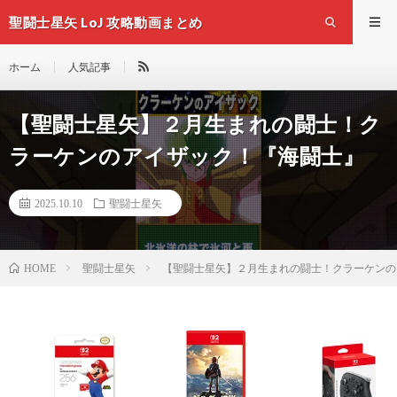
聖闘士星矢 LoJ 攻略動画まとめ
ホーム
人気記事
【聖闘士星矢】２月生まれの闘士！ク
ラーケンのアイザック！『海闘士』
2025.10.10
聖闘士星矢
聖闘士星矢
【聖闘士星矢】２月生まれの闘士！クラーケンの
HOME