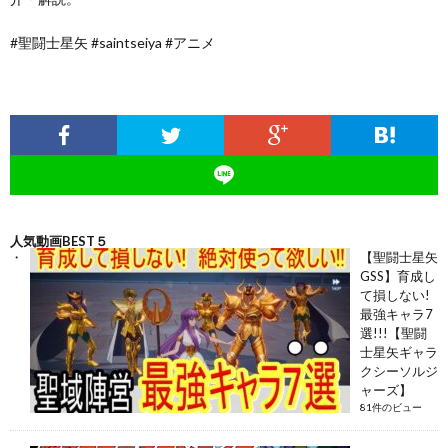
#聖闘士星矢 #saintseiya #アニメ
人気動画BEST５
【聖闘士星矢
GSS】育成し
て損しない!
最強キャラ7
選!!!【聖闘
士星矢ギャラ
クシーソルジ
ャーズ】
81件のビュー