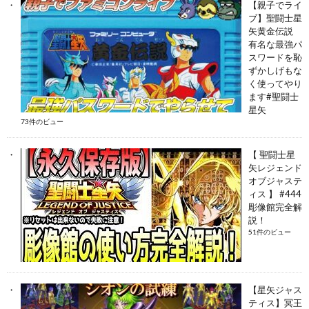
【親子でライ
ブ】聖闘士星
矢黄金伝説
有名な最強パ
スワードを恥
ずかしげもな
く使ってやり
ます#聖闘士
星矢
73件のビュー
【 聖闘士星
矢レジェンド
オブジャステ
ィス 】 #444
彫像館完全解
説！
51件のビュー
【星矢ジャス
ティス】冥王