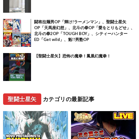
闘将拉麺男OP「輝け!ラーメンマン」、聖闘士星矢
OP「天馬座幻想」、北斗の拳OP「愛をとりもどせ」、
北斗の拳2OP「TOUGH BOY」、シティーハンター
ED「Get wild」、魁!!男塾OP
【聖闘士星矢】恐怖の魔拳！鳳凰幻魔拳！
聖闘士星矢
カテゴリの最新記事