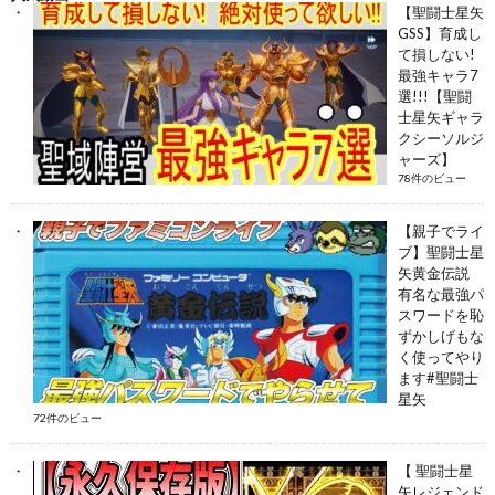
【聖闘士星矢
GSS】育成し
て損しない!
最強キャラ7
選!!!【聖闘
士星矢ギャラ
クシーソルジ
ャーズ】
78件のビュー
【親子でライ
ブ】聖闘士星
矢黄金伝説
有名な最強パ
スワードを恥
ずかしげもな
く使ってやり
ます#聖闘士
星矢
72件のビュー
【 聖闘士星
矢レジェンド