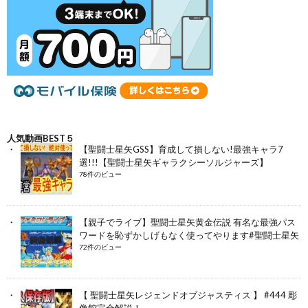
人気動画BEST５
【聖闘士星矢GSS】育成して損しない!最強キャラ7
選!!!【聖闘士星矢ギャラクシーソルジャーズ】
78件のビュー
【親子でライブ】聖闘士星矢黄金伝説 有名な最強パス
ワードを恥ずかしげもなく使ってやります#聖闘士星矢
72件のビュー
【 聖闘士星矢レジェンドオブジャスティス 】 #444 彫
像館完全解説！