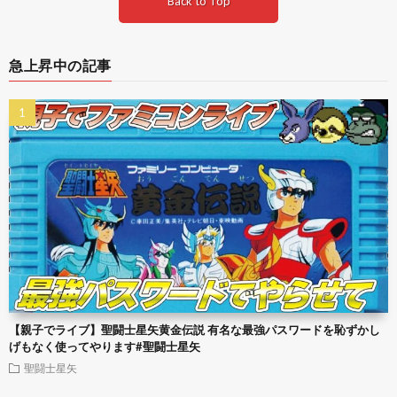
Back to Top
急上昇中の記事
【親子でライブ】聖闘士星矢黄金伝説 有名な最強パスワードを恥ずかし
げもなく使ってやります#聖闘士星矢
聖闘士星矢