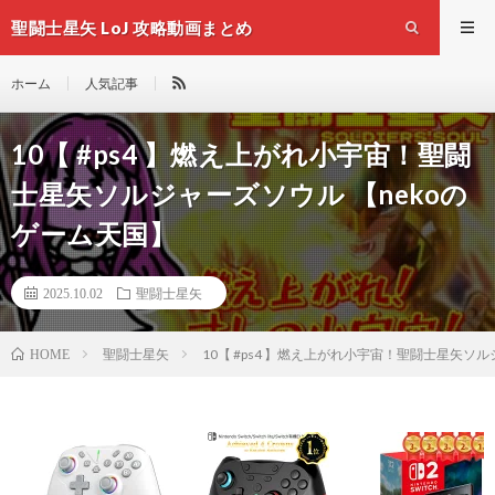
聖闘士星矢 LoJ 攻略動画まとめ
ホーム
人気記事
10【 #ps4 】燃え上がれ小宇宙！聖闘
士星矢ソルジャーズソウル 【nekoの
ゲーム天国】
2025.10.02
聖闘士星矢
聖闘士星矢
10【 #ps4 】燃え上がれ小宇宙！聖闘士星矢ソ
HOME