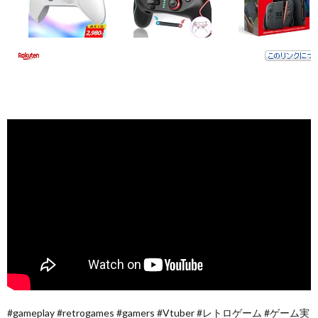
#gameplay #retrogames #gamers #Vtuber #レトロゲーム #ゲーム実