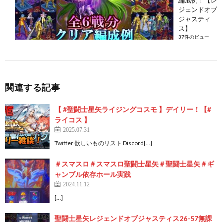
ジェンドオブ
ジャスティ
ス】
37件のビュー
関連する記事
【 #聖闘士星矢ライジングコスモ 】デイリー！【#
ライコス 】
2025.07.31
Twitter 欲しいものリスト Discord[…]
＃スマスロ＃スマスロ聖闘士星矢＃聖闘士星矢＃ギ
ャンブル依存ホール実践
2024.11.12
[…]
聖闘士星矢レジェンドオブジャスティス26-57無課