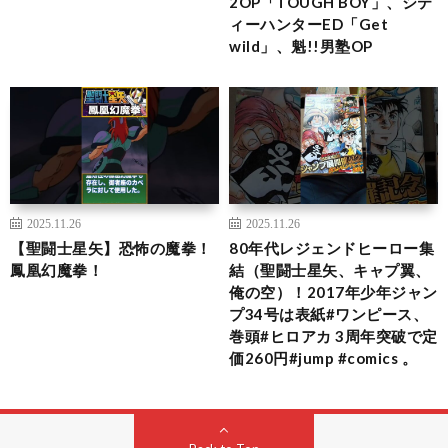
2OP「TOUGH BOY」、シテ
ィーハンターED「Get
wild」、魁!!男塾OP
2025.11.26
2025.11.26
【聖闘士星矢】恐怖の魔拳！
80年代レジェンドヒーロー集
鳳凰幻魔拳！
結（聖闘士星矢、キャプ翼、
俺の空）！2017年少年ジャン
プ34号は表紙#ワンピース、
巻頭#ヒロアカ 3周年突破で定
価260円#jump #comics 。