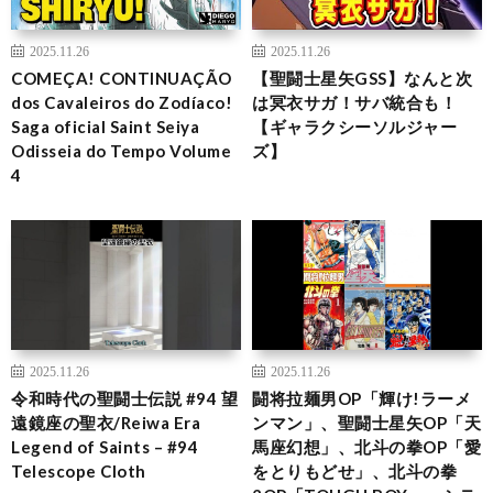
2025.11.26
2025.11.26
COMEÇA! CONTINUAÇÃO
【聖闘士星矢GSS】なんと次
dos Cavaleiros do Zodíaco!
は冥衣サガ！サバ統合も！
Saga oficial Saint Seiya
【ギャラクシーソルジャー
Odisseia do Tempo Volume
ズ】
4
2025.11.26
2025.11.26
令和時代の聖闘士伝説 #94 望
闘将拉麺男OP「輝け!ラーメ
遠鏡座の聖衣/Reiwa Era
ンマン」、聖闘士星矢OP「天
Legend of Saints – #94
馬座幻想」、北斗の拳OP「愛
Telescope Cloth
をとりもどせ」、北斗の拳