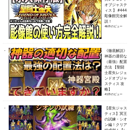
オブジャステ
ィス 】 #444
彫像館完全解
説！
48件のビュー
《徹底解説》
神器の適切な
（最強）配置
方法 【聖闘
士星矢レジェ
ンドオブジャ
スティス 攻
略】
41件のビュー
【星矢ジャス
ティス】冥王
の試練・シオ
ン編！クリア
編成例！【レ