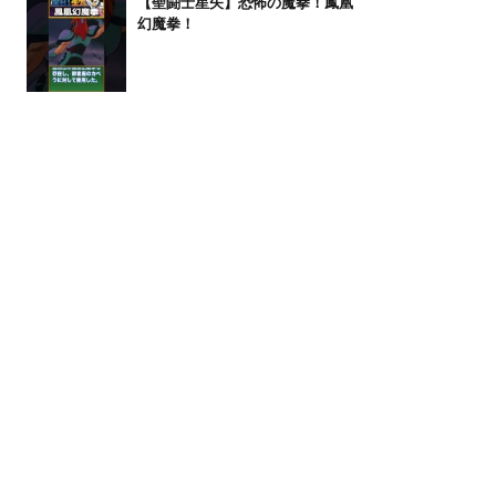
【聖闘士星矢】恐怖の魔拳！鳳凰
幻魔拳！