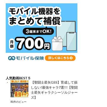
人気動画BEST５
【聖闘士星矢GSS】育成して損
しない!最強キャラ7選!!!【聖闘
士星矢ギャラクシーソルジャー
ズ】
81件のビュー