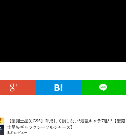
【聖闘士星矢GSS】育成して損しない!最強キャラ7選!!!【聖闘
士星矢ギャラクシーソルジャーズ】
81件のビュー