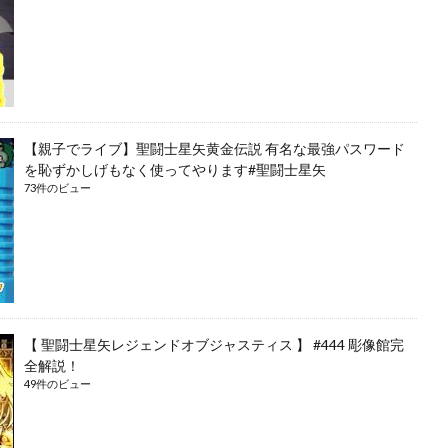
【親子でライブ】聖闘士星矢黄金伝説 有名な最強パスワード
を恥ずかしげもなく使ってやります#聖闘士星矢
73件のビュー
【 聖闘士星矢レジェンドオブジャスティス 】 #444 彫像館完
全解説！
49件のビュー