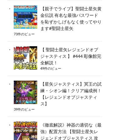
【親子でライブ】聖闘士星矢黄
金伝説 有名な最強パスワード
を恥ずかしげもなく使ってやり
ます#聖闘士星矢
73件のビュー
【 聖闘士星矢レジェンドオブ
ジャスティス 】 #444 彫像館完
全解説！
49件のビュー
【星矢ジャスティス】冥王の試
練・シオン編！クリア編成例！
【レジェンドオブジャスティ
ス】
39件のビュー
《徹底解説》神器の適切な（最
強）配置方法 【聖闘士星矢レ
ジェンドオブジャスティス 攻