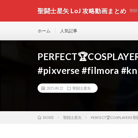
聖闘士星矢 LoJ 攻略動画まとめ
聖闘
ホーム
人気記事
PERFECT🏆COSPLAYE
#pixverse #filmora #kn
2025.09.22
聖闘士星矢
聖闘士星矢
PERFECT🏆COSPLAYERS 聖闘士星
HOME