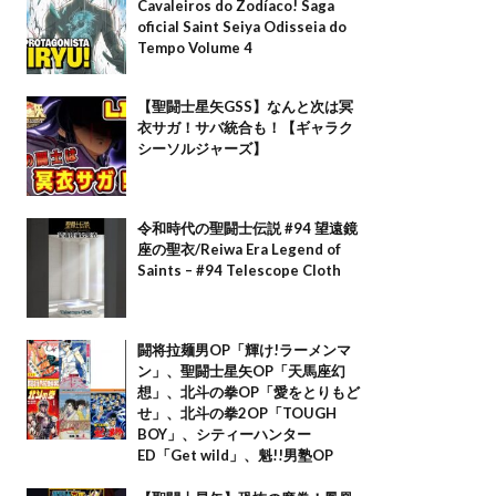
Cavaleiros do Zodíaco! Saga
oficial Saint Seiya Odisseia do
Tempo Volume 4
【聖闘士星矢GSS】なんと次は冥
衣サガ！サバ統合も！【ギャラク
シーソルジャーズ】
令和時代の聖闘士伝説 #94 望遠鏡
座の聖衣/Reiwa Era Legend of
Saints – #94 Telescope Cloth
闘将拉麺男OP「輝け!ラーメンマ
ン」、聖闘士星矢OP「天馬座幻
想」、北斗の拳OP「愛をとりもど
せ」、北斗の拳2OP「TOUGH
BOY」、シティーハンター
ED「Get wild」、魁!!男塾OP