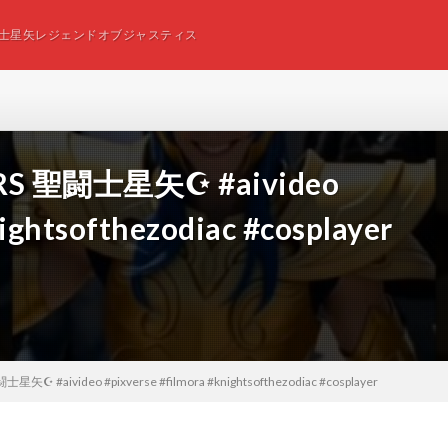
士星矢レジェンドオブジャスティス
RS 聖闘士星矢☪ #aivideo
ightsofthezodiac #cosplayer
矢☪ #aivideo #pixverse #filmora #knightsofthezodiac #cosplayer