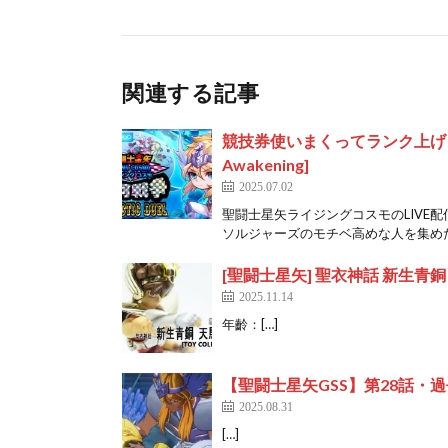
関連する記事
競技券使いまくってランク上げ！聖闘
Awakening]
2025.07.02
聖闘士星矢ライジングコスモのLIVE
ソルジャーズのモチベ高めな人を集めた
[聖闘士星矢] 聖衣神話 新生青銅 天馬座
2025.11.14
年齡：[…]
【聖闘士星矢GSS】第28話・
2025.08.31
[…]