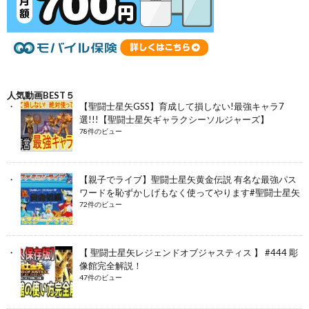
人気動画BEST５
【聖闘士星矢GSS】育成して損しない!最強キャラ7
選!!!【聖闘士星矢ギャラクシーソルジャーズ】
78件のビュー
【親子でライブ】聖闘士星矢黄金伝説 有名な最強パス
ワードを恥ずかしげもなく使ってやります#聖闘士星矢
72件のビュー
【 聖闘士星矢レジェンドオブジャスティス 】 #444 彫
像館完全解説！
47件のビュー