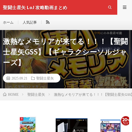
聖闘士星矢 LoJ 攻略動画まとめ
ホーム
人気記事
激熱なメモリアが来てる！！！【聖闘
士星矢GSS】【ギャラクシーソルジャ
ーズ】
2025.09.21
聖闘士星矢
聖闘士星矢
激熱なメモリアが来てる！！！【聖闘士星矢GS
HOME