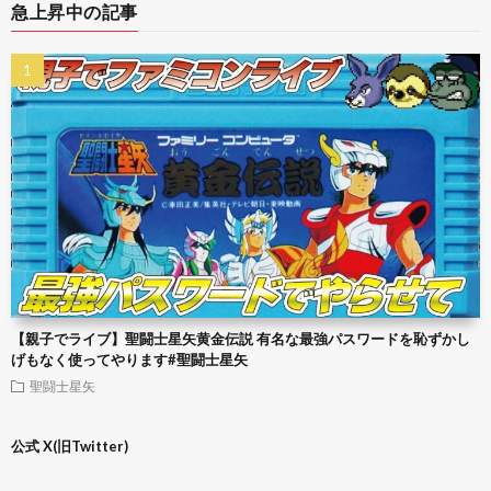
急上昇中の記事
【親子でライブ】聖闘士星矢黄金伝説 有名な最強パスワードを恥ずかし
げもなく使ってやります#聖闘士星矢
聖闘士星矢
公式 X(旧Twitter)