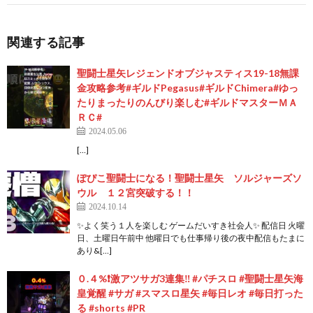
関連する記事
聖闘士星矢レジェンドオブジャスティス19-18無課
金攻略参考#ギルドPegasus#ギルドChimera#ゆっ
たりまったりのんびり楽しむ#ギルドマスターＭＡ
ＲＣ#
2024.05.06
[…]
ぽぴこ聖闘士になる！聖闘士星矢 ソルジャーズソ
ウル １２宮突破する！！
2024.10.14
✨よく笑う１人を楽しむ ゲームだいすき社会人✨ 配信日 火曜
日、土曜日午前中 他曜日でも仕事帰り後の夜中配信もたまに
あり&[…]
０.４%❗️激アツサガ3連集‼️ #パチスロ #聖闘士星矢海
皇覚醒 #サガ #スマスロ星矢 #毎日レオ #毎日打った
る #shorts #PR