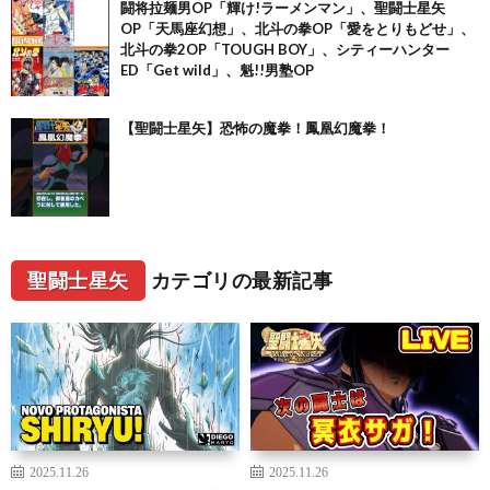
闘将拉麺男OP「輝け!ラーメンマン」、聖闘士星矢
OP「天馬座幻想」、北斗の拳OP「愛をとりもどせ」、
北斗の拳2OP「TOUGH BOY」、シティーハンター
ED「Get wild」、魁!!男塾OP
【聖闘士星矢】恐怖の魔拳！鳳凰幻魔拳！
聖闘士星矢
カテゴリの最新記事
2025.11.26
2025.11.26