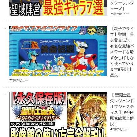
クシーソルジ
ャーズ】
78件のビュー
【親子でライ
ブ】聖闘士星
矢黄金伝説
有名な最強パ
スワードを恥
ずかしげもな
く使ってやり
ます#聖闘士
星矢
72件のビュー
【 聖闘士星
矢レジェンド
オブジャステ
ィス 】 #444
彫像館完全解
説！
47件のビュー