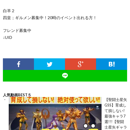
白羊２
四皇；ギルメン募集中！20時のイベント出れる方！
フレンド募集中
↓UID
人気動画BEST５
【聖闘士星矢
GSS】育成し
て損しない!
最強キャラ7
選!!!【聖闘
士星矢ギャラ