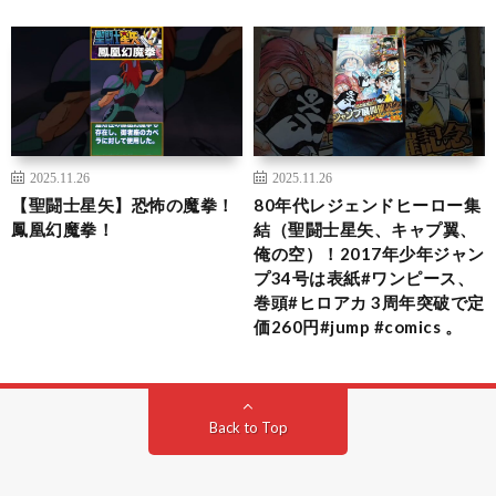
2025.11.26
2025.11.26
【聖闘士星矢】恐怖の魔拳！
80年代レジェンドヒーロー集
鳳凰幻魔拳！
結（聖闘士星矢、キャプ翼、
俺の空）！2017年少年ジャン
プ34号は表紙#ワンピース、
巻頭#ヒロアカ 3周年突破で定
価260円#jump #comics 。
Back to Top