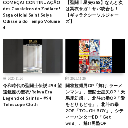
COMEÇA! CONTINUAÇÃO
【聖闘士星矢GSS】なんと次
dos Cavaleiros do Zodíaco!
は冥衣サガ！サバ統合も！
Saga oficial Saint Seiya
【ギャラクシーソルジャー
Odisseia do Tempo Volume
ズ】
4
2025.11.26
2025.11.26
令和時代の聖闘士伝説 #94 望
闘将拉麺男OP「輝け!ラーメ
遠鏡座の聖衣/Reiwa Era
ンマン」、聖闘士星矢OP「天
Legend of Saints – #94
馬座幻想」、北斗の拳OP「愛
Telescope Cloth
をとりもどせ」、北斗の拳
2OP「TOUGH BOY」、シテ
ィーハンターED「Get
wild」、魁!!男塾OP