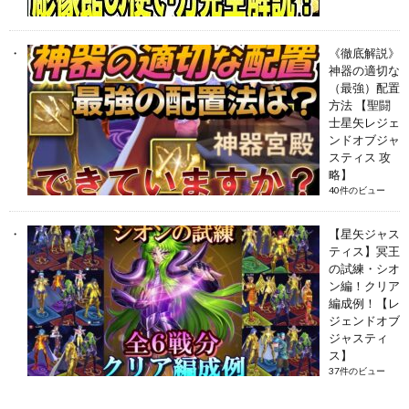
《徹底解説》
神器の適切な
（最強）配置
方法 【聖闘
士星矢レジェ
ンドオブジャ
スティス 攻
略】
40件のビュー
【星矢ジャス
ティス】冥王
の試練・シオ
ン編！クリア
編成例！【レ
ジェンドオブ
ジャスティ
ス】
37件のビュー