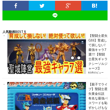
人気動画BEST５
【聖闘士星矢
GSS】育成し
て損しない!
最強キャラ7
選!!!【聖闘
士星矢ギャラ
クシーソルジ
ャーズ】
81件のビュー
【親子でライ
ブ】聖闘士星
矢黄金伝説
有名な最強パ
スワードを恥
ずかしげもな