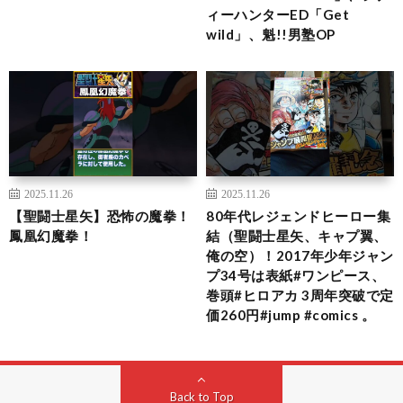
ィーハンターED「Get
wild」、魁!!男塾OP
2025.11.26
2025.11.26
【聖闘士星矢】恐怖の魔拳！
80年代レジェンドヒーロー集
鳳凰幻魔拳！
結（聖闘士星矢、キャプ翼、
俺の空）！2017年少年ジャン
プ34号は表紙#ワンピース、
巻頭#ヒロアカ 3周年突破で定
価260円#jump #comics 。
Back to Top