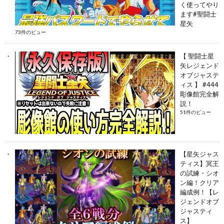
く使ってやり
ます#聖闘士
星矢
73件のビュー
【 聖闘士星
矢レジェンド
オブジャステ
ィス 】 #444
彫像館完全解
説！
51件のビュー
【星矢ジャス
ティス】冥王
の試練・シオ
ン編！クリア
編成例！【レ
ジェンドオブ
ジャスティ
ス】