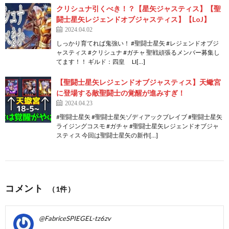
クリシュナ引くべき！？【星矢ジャスティス】【聖
闘士星矢レジェンドオブジャスティス】【LoJ】
2024.04.02
しっかり育てれば鬼強い！ #聖闘士星矢 #レジェンドオブジ
ャスティス #クリシュナ #ガチャ 聖戦頑張るメンバー募集し
てます！！ ギルド：四皇 LI[…]
【聖闘士星矢レジェンドオブジャスティス】天蠍宮
に登場する敵聖闘士の覚醒が進みすぎ！
2024.04.23
#聖闘士星矢 #聖闘士星矢ゾディアックブレイブ #聖闘士星矢
ライジングコスモ #ガチャ #聖闘士星矢レジェンドオブジャ
スティス 今回は聖闘士星矢の新作[…]
コメント
（1件）
@FabriceSPIEGEL-tz6zv