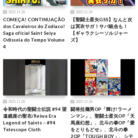
2025.11.26
2025.11.26
COMEÇA! CONTINUAÇÃO
【聖闘士星矢GSS】なんと次
dos Cavaleiros do Zodíaco!
は冥衣サガ！サバ統合も！
Saga oficial Saint Seiya
【ギャラクシーソルジャー
Odisseia do Tempo Volume
ズ】
4
2025.11.26
2025.11.26
令和時代の聖闘士伝説 #94 望
闘将拉麺男OP「輝け!ラーメ
遠鏡座の聖衣/Reiwa Era
ンマン」、聖闘士星矢OP「天
Legend of Saints – #94
馬座幻想」、北斗の拳OP「愛
Telescope Cloth
をとりもどせ」、北斗の拳
2OP「TOUGH BOY」、シテ