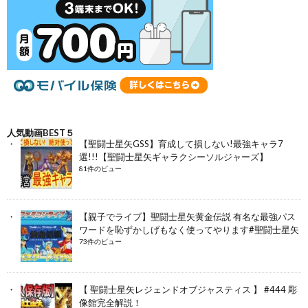
人気動画BEST５
【聖闘士星矢GSS】育成して損しない!最強キャラ7
選!!!【聖闘士星矢ギャラクシーソルジャーズ】
81件のビュー
【親子でライブ】聖闘士星矢黄金伝説 有名な最強パス
ワードを恥ずかしげもなく使ってやります#聖闘士星矢
73件のビュー
【 聖闘士星矢レジェンドオブジャスティス 】 #444 彫
像館完全解説！