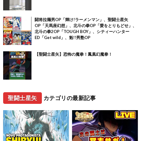
闘将拉麺男OP「輝け!ラーメンマン」、聖闘士星矢
OP「天馬座幻想」、北斗の拳OP「愛をとりもどせ」、
北斗の拳2OP「TOUGH BOY」、シティーハンター
ED「Get wild」、魁!!男塾OP
【聖闘士星矢】恐怖の魔拳！鳳凰幻魔拳！
聖闘士星矢
カテゴリの最新記事