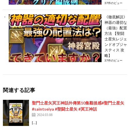
37件のビュー
《徹底解説》
神器の適切な
（最強）配置
方法 【聖闘
士星矢レジェ
ンドオブジャ
スティス 攻
略】
37件のビュー
関連する記事
聖鬥士星矢冥王神話外傳第10集觀後感#聖鬥士星矢
#saintseiya #聖闘士星矢 #冥王神話
2024.03.08
[…]