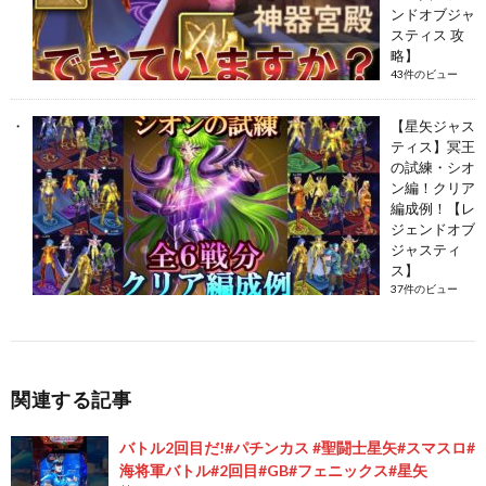
ンドオブジャ
スティス 攻
略】
43件のビュー
【星矢ジャス
ティス】冥王
の試練・シオ
ン編！クリア
編成例！【レ
ジェンドオブ
ジャスティ
ス】
37件のビュー
関連する記事
バトル2回目だ!#パチンカス #聖闘士星矢#スマスロ#
海将軍バトル#2回目#GB#フェニックス#星矢