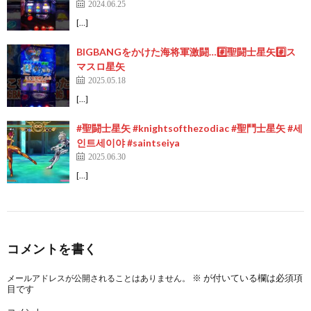
2024.06.25
[…]
BIGBANGをかけた海将軍激闘…#️⃣聖闘士星矢#️⃣ス
マスロ星矢
2025.05.18
[…]
#聖闘士星矢 #knightsofthezodiac #聖鬥士星矢 #세
인트세이야 #saintseiya
2025.06.30
[…]
コメントを書く
※
が付いている欄は必須項
メールアドレスが公開されることはありません。
目です