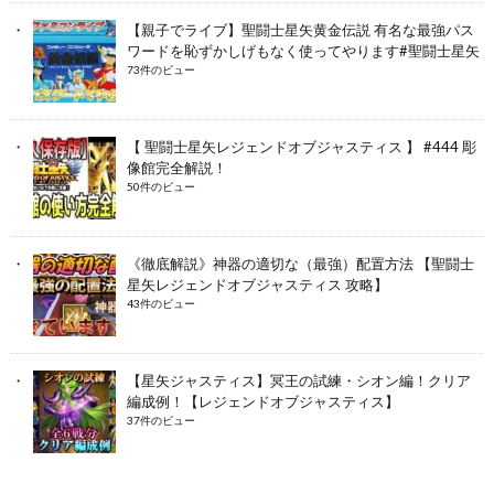
【親子でライブ】聖闘士星矢黄金伝説 有名な最強パス
ワードを恥ずかしげもなく使ってやります#聖闘士星矢
73件のビュー
【 聖闘士星矢レジェンドオブジャスティス 】 #444 彫
像館完全解説！
50件のビュー
《徹底解説》神器の適切な（最強）配置方法 【聖闘士
星矢レジェンドオブジャスティス 攻略】
43件のビュー
【星矢ジャスティス】冥王の試練・シオン編！クリア
編成例！【レジェンドオブジャスティス】
37件のビュー