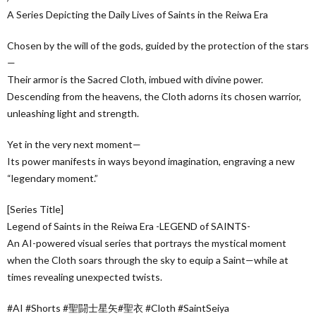
A Series Depicting the Daily Lives of Saints in the Reiwa Era
Chosen by the will of the gods, guided by the protection of the stars
—
Their armor is the Sacred Cloth, imbued with divine power.
Descending from the heavens, the Cloth adorns its chosen warrior,
unleashing light and strength.
Yet in the very next moment—
Its power manifests in ways beyond imagination, engraving a new
“legendary moment.”
[Series Title]
Legend of Saints in the Reiwa Era -LEGEND of SAINTS-
An AI-powered visual series that portrays the mystical moment
when the Cloth soars through the sky to equip a Saint—while at
times revealing unexpected twists.
#AI #Shorts #聖闘士星矢#聖衣 #Cloth #SaintSeiya