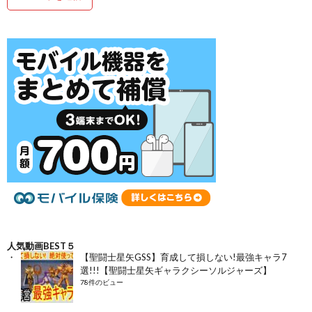
人気動画BEST５
【聖闘士星矢GSS】育成して損しない!最強キャラ7
選!!!【聖闘士星矢ギャラクシーソルジャーズ】
78件のビュー