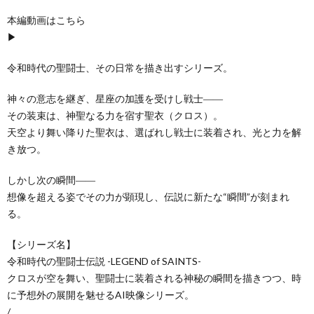
本編動画はこちら
▶
令和時代の聖闘士、その日常を描き出すシリーズ。
神々の意志を継ぎ、星座の加護を受けし戦士――
その装束は、神聖なる力を宿す聖衣（クロス）。
天空より舞い降りた聖衣は、選ばれし戦士に装着され、光と力を解
き放つ。
しかし次の瞬間――
想像を超える姿でその力が顕現し、伝説に新たな“瞬間”が刻まれ
る。
【シリーズ名】
令和時代の聖闘士伝説 -LEGEND of SAINTS-
クロスが空を舞い、聖闘士に装着される神秘の瞬間を描きつつ、時
に予想外の展開を魅せるAI映像シリーズ。
/