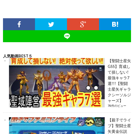
人気動画BEST５
【聖闘士星矢
GSS】育成し
て損しない!
最強キャラ7
選!!!【聖闘
士星矢ギャラ
クシーソルジ
ャーズ】
78件のビュー
【親子でライ
ブ】聖闘士星
矢黄金伝説