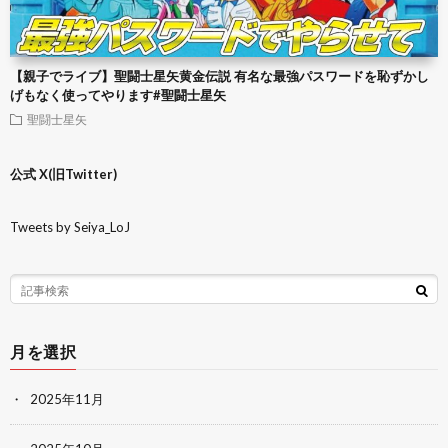
【親子でライブ】聖闘士星矢黄金伝説 有名な最強パスワードを恥ずかし
げもなく使ってやります#聖闘士星矢
聖闘士星矢
公式 X(旧Twitter)
Tweets by Seiya_LoJ
月を選択
2025年11月