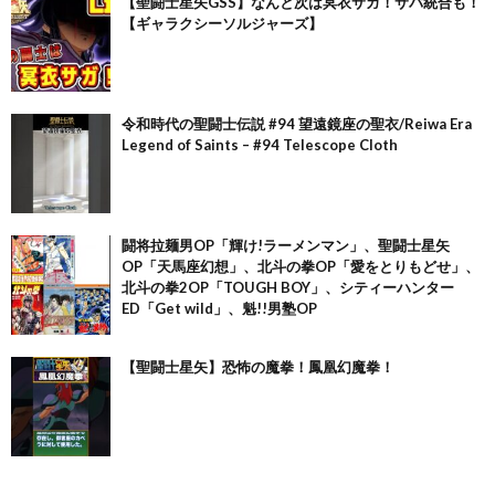
【聖闘士星矢GSS】なんと次は冥衣サガ！サバ統合も！
【ギャラクシーソルジャーズ】
令和時代の聖闘士伝説 #94 望遠鏡座の聖衣/Reiwa Era
Legend of Saints – #94 Telescope Cloth
闘将拉麺男OP「輝け!ラーメンマン」、聖闘士星矢
OP「天馬座幻想」、北斗の拳OP「愛をとりもどせ」、
北斗の拳2OP「TOUGH BOY」、シティーハンター
ED「Get wild」、魁!!男塾OP
【聖闘士星矢】恐怖の魔拳！鳳凰幻魔拳！