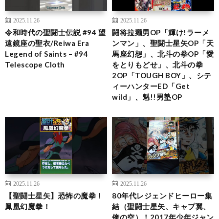
2025.11.26
2025.11.26
令和時代の聖闘士伝説 #94 望
闘将拉麺男OP「輝け!ラーメ
遠鏡座の聖衣/Reiwa Era
ンマン」、聖闘士星矢OP「天
Legend of Saints – #94
馬座幻想」、北斗の拳OP「愛
Telescope Cloth
をとりもどせ」、北斗の拳
2OP「TOUGH BOY」、シテ
ィーハンターED「Get
wild」、魁!!男塾OP
2025.11.26
2025.11.26
【聖闘士星矢】恐怖の魔拳！
80年代レジェンドヒーロー集
鳳凰幻魔拳！
結（聖闘士星矢、キャプ翼、
俺の空）！2017年少年ジャン