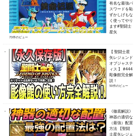
有名な最強パ
スワードを恥
ずかしげもな
く使ってやり
ます#聖闘士
星矢
73件のビュー
【 聖闘士星
矢レジェンド
オブジャステ
ィス 】 #444
彫像館完全解
説！
50件のビュー
《徹底解説》
神器の適切な
（最強）配置
方法 【聖闘
士星矢レジェ