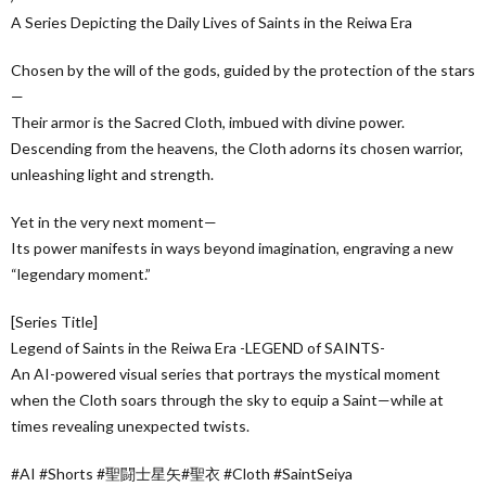
A Series Depicting the Daily Lives of Saints in the Reiwa Era
Chosen by the will of the gods, guided by the protection of the stars
—
Their armor is the Sacred Cloth, imbued with divine power.
Descending from the heavens, the Cloth adorns its chosen warrior,
unleashing light and strength.
Yet in the very next moment—
Its power manifests in ways beyond imagination, engraving a new
“legendary moment.”
[Series Title]
Legend of Saints in the Reiwa Era -LEGEND of SAINTS-
An AI-powered visual series that portrays the mystical moment
when the Cloth soars through the sky to equip a Saint—while at
times revealing unexpected twists.
#AI #Shorts #聖闘士星矢#聖衣 #Cloth #SaintSeiya