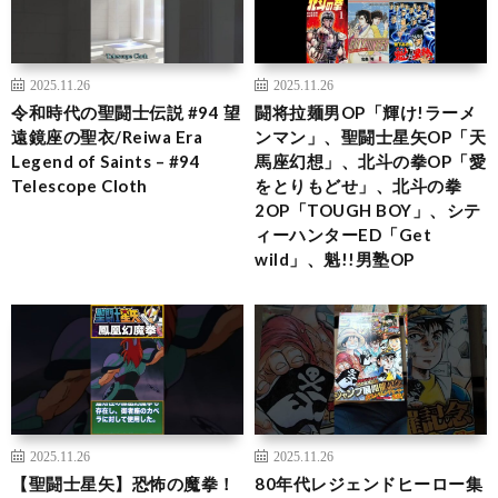
2025.11.26
2025.11.26
令和時代の聖闘士伝説 #94 望
闘将拉麺男OP「輝け!ラーメ
遠鏡座の聖衣/Reiwa Era
ンマン」、聖闘士星矢OP「天
Legend of Saints – #94
馬座幻想」、北斗の拳OP「愛
Telescope Cloth
をとりもどせ」、北斗の拳
2OP「TOUGH BOY」、シテ
ィーハンターED「Get
wild」、魁!!男塾OP
2025.11.26
2025.11.26
【聖闘士星矢】恐怖の魔拳！
80年代レジェンドヒーロー集