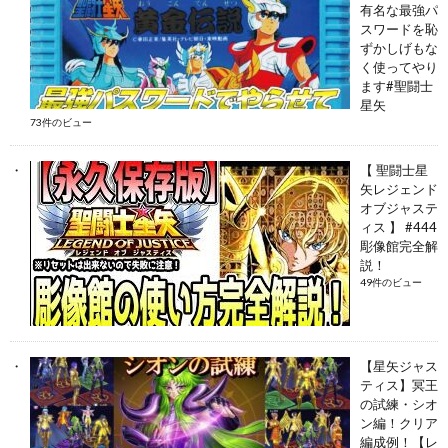
有名な最強パ
スワードを恥
ずかしげもな
く使ってやり
ます#聖闘士
星矢
73件のビュー
【 聖闘士星
矢レジェンド
オブジャステ
ィス 】 #444
彫像館完全解
説！
49件のビュー
【星矢ジャス
ティス】冥王
の試練・シオ
ン編！クリア
編成例！【レ