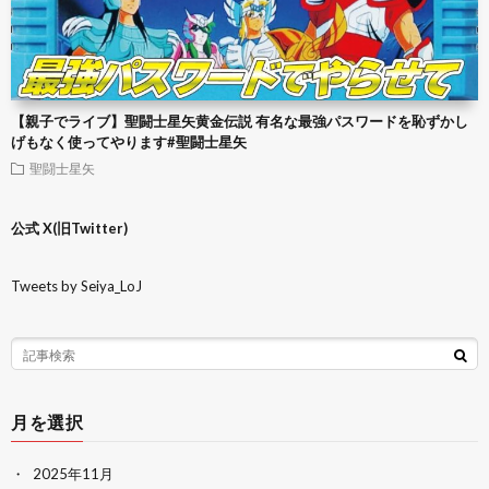
【親子でライブ】聖闘士星矢黄金伝説 有名な最強パスワードを恥ずかし
げもなく使ってやります#聖闘士星矢
聖闘士星矢
公式 X(旧Twitter)
Tweets by Seiya_LoJ
月を選択
2025年11月