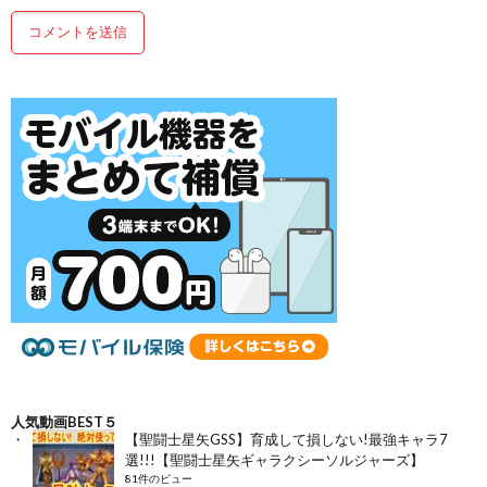
人気動画BEST５
【聖闘士星矢GSS】育成して損しない!最強キャラ7
選!!!【聖闘士星矢ギャラクシーソルジャーズ】
81件のビュー