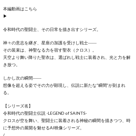
本編動画はこちら
▶
令和時代の聖闘士、その日常を描き出すシリーズ。
神々の意志を継ぎ、星座の加護を受けし戦士――
その装束は、神聖なる力を宿す聖衣（クロス）。
天空より舞い降りた聖衣は、選ばれし戦士に装着され、光と力を解
き放つ。
しかし次の瞬間――
想像を超える姿でその力が顕現し、伝説に新たな“瞬間”が刻まれ
る。
【シリーズ名】
令和時代の聖闘士伝説 -LEGEND of SAINTS-
クロスが空を舞い、聖闘士に装着される神秘の瞬間を描きつつ、時
に予想外の展開を魅せるAI映像シリーズ。
/