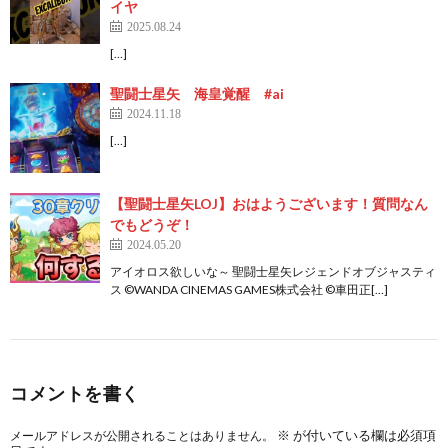
イヤ
2025.08.24
[…]
聖闘士星矢 海皇覚醒 #ai
2024.11.18
[…]
【聖闘士星矢LOJ】おはようございます！質問なん
でもどうぞ！
2024.05.20
アイオロス欲しいな～ 聖闘士星矢レジェンドオブジャスティ
ス ©️WANDA CINEMAS GAMES株式会社 ©️車田正[…]
コメントを書く
※
が付いている欄は必須項
メールアドレスが公開されることはありません。