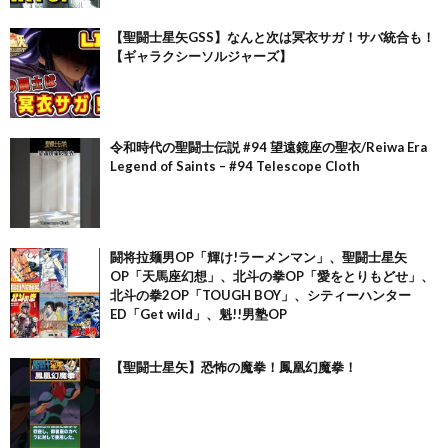
【聖闘士星矢GSS】なんと次は冥衣サガ！サバ統合も！
【ギャラクシーソルジャーズ】
令和時代の聖闘士伝説 #94 望遠鏡座の聖衣/Reiwa Era
Legend of Saints – #94 Telescope Cloth
闘将拉麺男OP「輝け!ラーメンマン」、聖闘士星矢
OP「天馬座幻想」、北斗の拳OP「愛をとりもどせ」、
北斗の拳2OP「TOUGH BOY」、シティーハンター
ED「Get wild」、魁!!男塾OP
【聖闘士星矢】恐怖の魔拳！鳳凰幻魔拳！