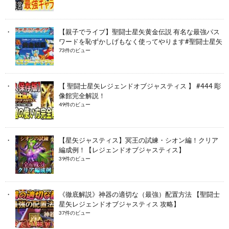
【親子でライブ】聖闘士星矢黄金伝説 有名な最強パス
ワードを恥ずかしげもなく使ってやります#聖闘士星矢
73件のビュー
【 聖闘士星矢レジェンドオブジャスティス 】 #444 彫
像館完全解説！
49件のビュー
【星矢ジャスティス】冥王の試練・シオン編！クリア
編成例！【レジェンドオブジャスティス】
39件のビュー
《徹底解説》神器の適切な（最強）配置方法 【聖闘士
星矢レジェンドオブジャスティス 攻略】
37件のビュー