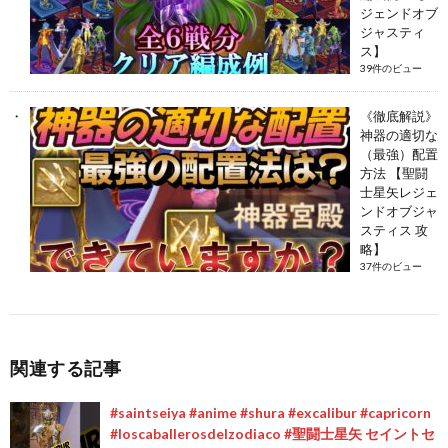
ジェンドオブ
ジャスティ
ス】
39件のビュー
《徹底解説》
神器の適切な
（最強）配置
方法 【聖闘
士星矢レジェ
ンドオブジャ
スティス 攻
略】
37件のビュー
関連する記事
#saintseiya #anime #shura #excalibur #capricorn
#loscaballerosdelzodiaco #聖闘士星矢 セイントセ