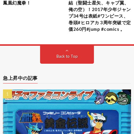
鳳凰幻魔拳！
結（聖闘士星矢、キャプ翼、
俺の空）！2017年少年ジャン
プ34号は表紙#ワンピース、
巻頭#ヒロアカ 3周年突破で定
価260円#jump #comics 。
Back to Top
急上昇中の記事