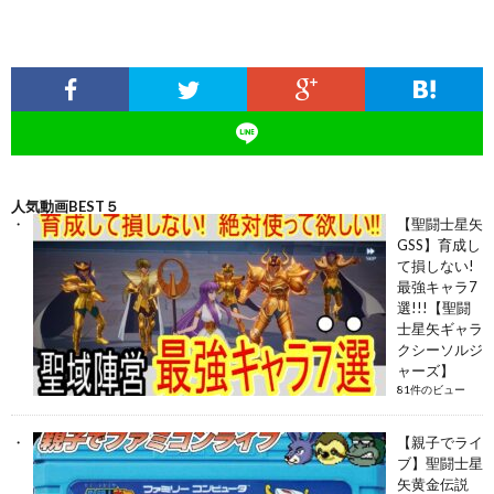
人気動画BEST５
【聖闘士星矢
GSS】育成し
て損しない!
最強キャラ7
選!!!【聖闘
士星矢ギャラ
クシーソルジ
ャーズ】
81件のビュー
【親子でライ
ブ】聖闘士星
矢黄金伝説