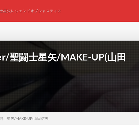
士星矢レジェンドオブジャスティス
ver/聖闘士星矢/MAKE-UP(山田
/聖闘士星矢/MAKE-UP(山田信夫)