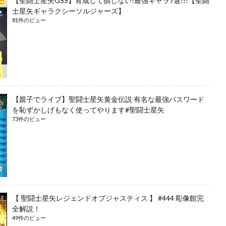
【聖闘士星矢GSS】育成して損しない!最強キャラ7選!!!【聖闘
士星矢ギャラクシーソルジャーズ】
81件のビュー
【親子でライブ】聖闘士星矢黄金伝説 有名な最強パスワード
を恥ずかしげもなく使ってやります#聖闘士星矢
73件のビュー
【 聖闘士星矢レジェンドオブジャスティス 】 #444 彫像館完
全解説！
49件のビュー