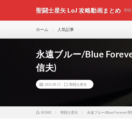
聖闘士星矢 LoJ 攻略動画まとめ
聖闘
ホーム
人気記事
永遠ブルー/Blue Fore
信夫)
2025.09.13
聖闘士星矢
聖闘士星矢
永遠ブルー/Blue Forever
HOME