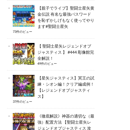
【親子でライブ】聖闘士星矢黄
金伝説 有名な最強パスワード
を恥ずかしげもなく使ってやり
ます#聖闘士星矢
73件のビュー
【 聖闘士星矢レジェンドオブ
ジャスティス 】 #444 彫像館完
全解説！
49件のビュー
【星矢ジャスティス】冥王の試
練・シオン編！クリア編成例！
【レジェンドオブジャスティ
ス】
37件のビュー
《徹底解説》神器の適切な（最
強）配置方法 【聖闘士星矢レ
ジェンドオブジャスティス 攻