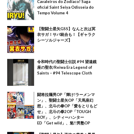
Cavaleiros do Zodíaco! Saga
oficial Saint Seiya Odisseia do
Tempo Volume 4
【聖闘士星矢GSS】なんと次は冥
衣サガ！サバ統合も！【ギャラク
シーソルジャーズ】
令和時代の聖闘士伝説 #94 望遠鏡
座の聖衣/Reiwa Era Legend of
Saints – #94 Telescope Cloth
闘将拉麺男OP「輝け!ラーメンマ
ン」、聖闘士星矢OP「天馬座幻
想」、北斗の拳OP「愛をとりもど
せ」、北斗の拳2OP「TOUGH
BOY」、シティーハンター
ED「Get wild」、魁!!男塾OP