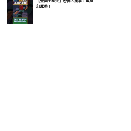
【聖闘士星矢】恐怖の魔拳！鳳凰
幻魔拳！