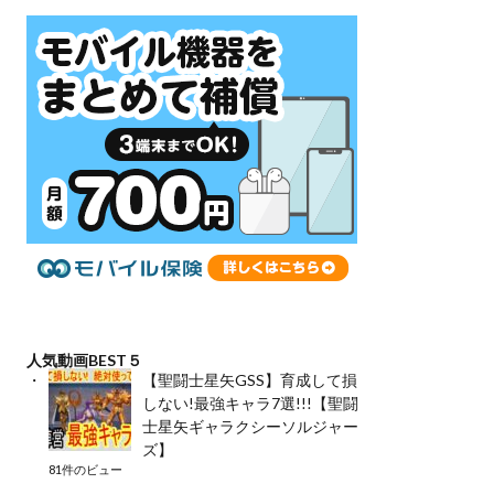
人気動画BEST５
【聖闘士星矢GSS】育成して損
しない!最強キャラ7選!!!【聖闘
士星矢ギャラクシーソルジャー
ズ】
81件のビュー