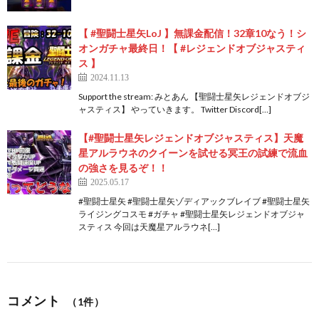
【 #聖闘士星矢LoJ 】無課金配信！32章10なう！シ
オンガチャ最終日！【 #レジェンドオブジャスティ
ス 】
2024.11.13
Support the stream: みとあん 【聖闘士星矢レジェンドオブジ
ャスティス】 やっていきます。 Twitter Discord[…]
【#聖闘士星矢レジェンドオブジャスティス】天魔
星アルラウネのクイーンを試せる冥王の試練で流血
の強さを見るぞ！！
2025.05.17
#聖闘士星矢 #聖闘士星矢ゾディアックブレイブ #聖闘士星矢
ライジングコスモ #ガチャ #聖闘士星矢レジェンドオブジャ
スティス 今回は天魔星アルラウネ[…]
コメント
（1件）