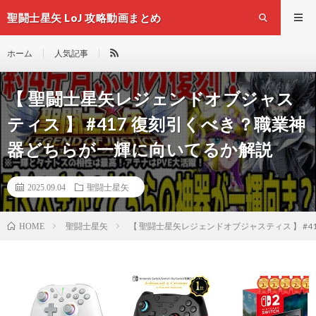
聖闘士星矢 LoJ 攻略動画まとめ
ホーム
人気記事
【 聖闘士星矢レジェンドオブジャス
ティス 】 #417 復刻引くべき？職業神
器どちらが一輝に向いてるか解説
2025.09.04
聖闘士星矢
聖闘士星矢
【 聖闘士星矢レジェンドオブジャスティス 】 #
HOME