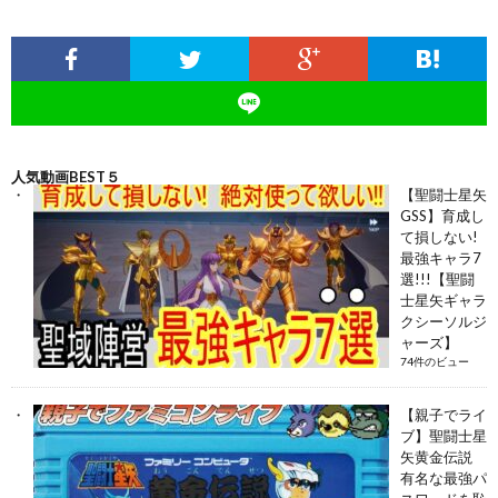
人気動画BEST５
【聖闘士星矢
GSS】育成し
て損しない!
最強キャラ7
選!!!【聖闘
士星矢ギャラ
クシーソルジ
ャーズ】
74件のビュー
【親子でライ
ブ】聖闘士星
矢黄金伝説
有名な最強パ