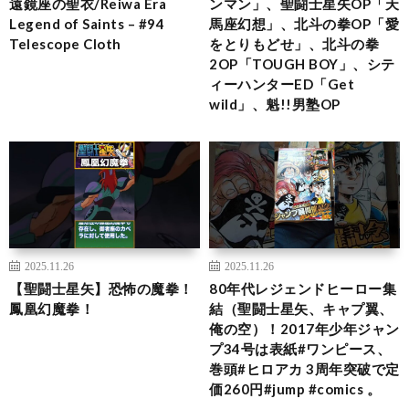
遠鏡座の聖衣/Reiwa Era
ンマン」、聖闘士星矢OP「天
Legend of Saints – #94
馬座幻想」、北斗の拳OP「愛
Telescope Cloth
をとりもどせ」、北斗の拳
2OP「TOUGH BOY」、シテ
ィーハンターED「Get
wild」、魁!!男塾OP
2025.11.26
2025.11.26
【聖闘士星矢】恐怖の魔拳！
80年代レジェンドヒーロー集
鳳凰幻魔拳！
結（聖闘士星矢、キャプ翼、
俺の空）！2017年少年ジャン
プ34号は表紙#ワンピース、
巻頭#ヒロアカ 3周年突破で定
価260円#jump #comics 。