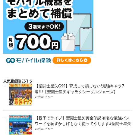
人気動画BEST５
【聖闘士星矢GSS】育成して損しない!最強キャラ7
選!!!【聖闘士星矢ギャラクシーソルジャーズ】
74件のビュー
【親子でライブ】聖闘士星矢黄金伝説 有名な最強パス
ワードを恥ずかしげもなく使ってやります#聖闘士星矢
72件のビュー