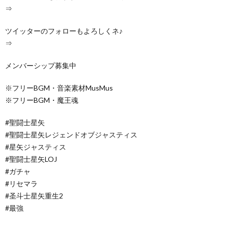
⇒
ツイッターのフォローもよろしくネ♪
⇒
メンバーシップ募集中
※フリーBGM・音楽素材MusMus
※フリーBGM・魔王魂
#聖闘士星矢
#聖闘士星矢レジェンドオブジャスティス
#星矢ジャスティス
#聖闘士星矢LOJ
#ガチャ
#リセマラ
#圣斗士星矢重生2
#最強