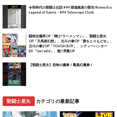
令和時代の聖闘士伝説 #94 望遠鏡座の聖衣/Reiwa Era
Legend of Saints – #94 Telescope Cloth
闘将拉麺男OP「輝け!ラーメンマン」、聖闘士星矢
OP「天馬座幻想」、北斗の拳OP「愛をとりもどせ」、
北斗の拳2OP「TOUGH BOY」、シティーハンター
ED「Get wild」、魁!!男塾OP
【聖闘士星矢】恐怖の魔拳！鳳凰幻魔拳！
聖闘士星矢
カテゴリの最新記事