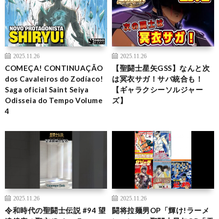
2025.11.26
2025.11.26
COMEÇA! CONTINUAÇÃO
【聖闘士星矢GSS】なんと次
dos Cavaleiros do Zodíaco!
は冥衣サガ！サバ統合も！
Saga oficial Saint Seiya
【ギャラクシーソルジャー
Odisseia do Tempo Volume
ズ】
4
2025.11.26
2025.11.26
令和時代の聖闘士伝説 #94 望
闘将拉麺男OP「輝け!ラーメ