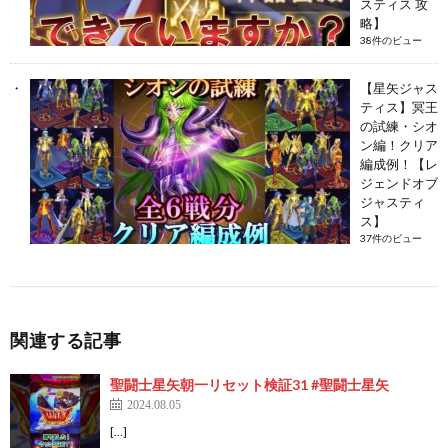
スティス 攻
略】
38件のビュー
【星矢ジャス
ティス】冥王
の試練・シオ
ン編！クリア
編成例！【レ
ジェンドオブ
ジャスティ
ス】
37件のビュー
関連する記事
聖闘士星矢朝一リセット検証31 #聖闘士星矢
2024.08.05
[…]