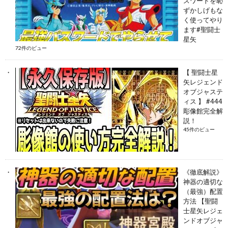
スワードを恥
ずかしげもな
く使ってやり
ます#聖闘士
星矢
72件のビュー
【 聖闘士星
矢レジェンド
オブジャステ
ィス 】 #444
彫像館完全解
説！
45件のビュー
《徹底解説》
神器の適切な
（最強）配置
方法 【聖闘
士星矢レジェ
ンドオブジャ