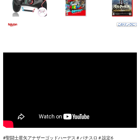
#聖闘士星矢アナザーゴッドハーデス＃パチスロ＃設定6