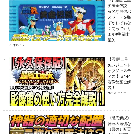
矢黄金伝説
有名な最強パ
スワードを恥
ずかしげもな
く使ってやり
ます#聖闘士
星矢
73件のビュー
【 聖闘士星
矢レジェンド
オブジャステ
ィス 】 #444
彫像館完全解
説！
50件のビュー
《徹底解説》
神器の適切な
（最強）配置