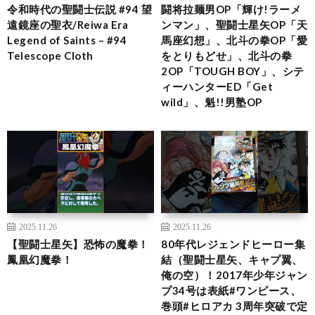
令和時代の聖闘士伝説 #94 望
闘将拉麺男OP「輝け!ラーメ
遠鏡座の聖衣/Reiwa Era
ンマン」、聖闘士星矢OP「天
Legend of Saints – #94
馬座幻想」、北斗の拳OP「愛
Telescope Cloth
をとりもどせ」、北斗の拳
2OP「TOUGH BOY」、シテ
ィーハンターED「Get
wild」、魁!!男塾OP
2025.11.26
2025.11.26
【聖闘士星矢】恐怖の魔拳！
80年代レジェンドヒーロー集
鳳凰幻魔拳！
結（聖闘士星矢、キャプ翼、
俺の空）！2017年少年ジャン
プ34号は表紙#ワンピース、
巻頭#ヒロアカ 3周年突破で定