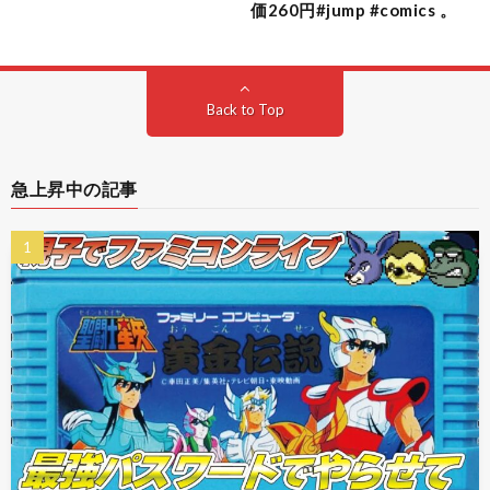
価260円#jump #comics 。
Back to Top
急上昇中の記事