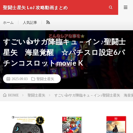
聖闘士星矢 LoJ 攻略動画まとめ
ホーム
人気記事
すごい👍サガ降臨キュ－イン♪聖闘士
星矢 海皇覚醒 ☆パチスロ設定6パ
チンコスロットmovie K
2025.09.03
聖闘士星矢
聖闘士星矢
すごい👍サガ降臨キュ－イン♪聖闘士星矢 海皇覚
HOME