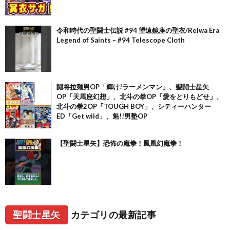
令和時代の聖闘士伝説 #94 望遠鏡座の聖衣/Reiwa Era
Legend of Saints – #94 Telescope Cloth
闘将拉麺男OP「輝け!ラーメンマン」、聖闘士星矢
OP「天馬座幻想」、北斗の拳OP「愛をとりもどせ」、
北斗の拳2OP「TOUGH BOY」、シティーハンター
ED「Get wild」、魁!!男塾OP
【聖闘士星矢】恐怖の魔拳！鳳凰幻魔拳！
聖闘士星矢
カテゴリの最新記事