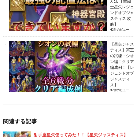
方法 【聖闘
士星矢レジェ
ンドオブジャ
スティス 攻
略】
42件のビュー
【星矢ジャス
ティス】冥王
の試練・シオ
ン編！クリア
編成例！【レ
ジェンドオブ
ジャスティ
ス】
37件のビュー
関連する記事
射手座星矢使ってみた！！【星矢ジャスティス】