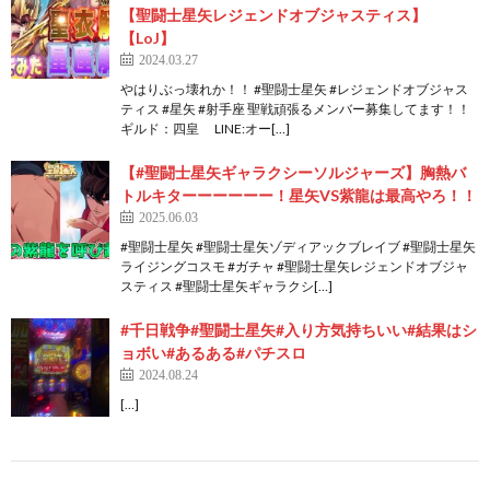
【聖闘士星矢レジェンドオブジャスティス】
【LoJ】
2024.03.27
やはりぶっ壊れか！！ #聖闘士星矢 #レジェンドオブジャス
ティス #星矢 #射手座 聖戦頑張るメンバー募集してます！！
ギルド：四皇 LINE:オー[…]
【#聖闘士星矢ギャラクシーソルジャーズ】胸熱バ
トルキターーーーーー！星矢VS紫龍は最高やろ！！
2025.06.03
#聖闘士星矢 #聖闘士星矢ゾディアックブレイブ #聖闘士星矢
ライジングコスモ #ガチャ #聖闘士星矢レジェンドオブジャ
スティス #聖闘士星矢ギャラクシ[…]
#千日戦争#聖闘士星矢#入り方気持ちいい#結果はシ
ョボい#あるある#パチスロ
2024.08.24
[…]