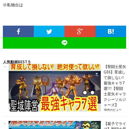
※私物台は
人気動画BEST５
【聖闘士星矢
GSS】育成し
て損しない!
最強キャラ7
選!!!【聖闘
士星矢ギャラ
クシーソルジ
ャーズ】
78件のビュー
【親子でライ
ブ】聖闘士星