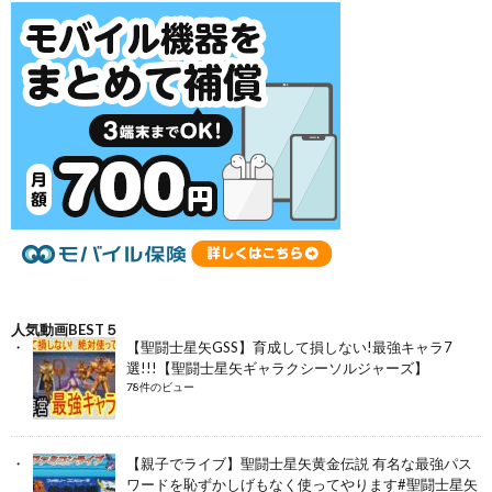
人気動画BEST５
【聖闘士星矢GSS】育成して損しない!最強キャラ7
選!!!【聖闘士星矢ギャラクシーソルジャーズ】
78件のビュー
【親子でライブ】聖闘士星矢黄金伝説 有名な最強パス
ワードを恥ずかしげもなく使ってやります#聖闘士星矢