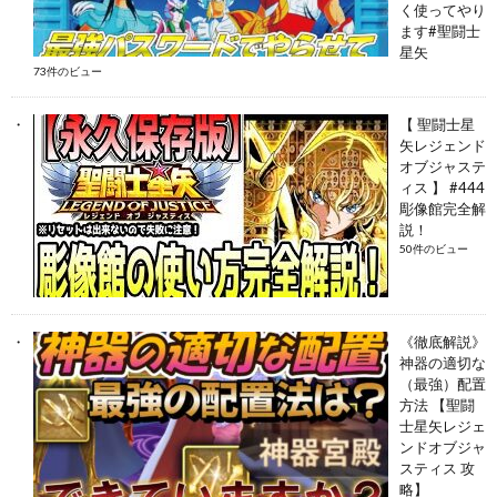
く使ってやり
ます#聖闘士
星矢
73件のビュー
【 聖闘士星
矢レジェンド
オブジャステ
ィス 】 #444
彫像館完全解
説！
50件のビュー
《徹底解説》
神器の適切な
（最強）配置
方法 【聖闘
士星矢レジェ
ンドオブジャ
スティス 攻
略】