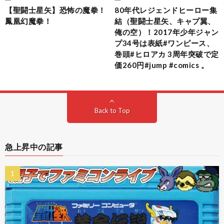
【聖闘士星矢】恐怖の魔拳！
80年代レジェンドヒーロー集
鳳凰幻魔拳！
結（聖闘士星矢、キャプ翼、
俺の空）！2017年少年ジャン
プ34号は表紙#ワンピース、
巻頭#ヒロアカ 3周年突破で定
価260円#jump #comics 。
Back to Top
急上昇中の記事