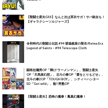
【聖闘士星矢GSS】なんと次は冥衣サガ！サバ統合も！
【ギャラクシーソルジャーズ】
令和時代の聖闘士伝説 #94 望遠鏡座の聖衣/Reiwa Era
Legend of Saints – #94 Telescope Cloth
闘将拉麺男OP「輝け!ラーメンマン」、聖闘士星矢
OP「天馬座幻想」、北斗の拳OP「愛をとりもどせ」、
北斗の拳2OP「TOUGH BOY」、シティーハンター
ED「Get wild」、魁!!男塾OP
【聖闘士星矢】恐怖の魔拳！鳳凰幻魔拳！