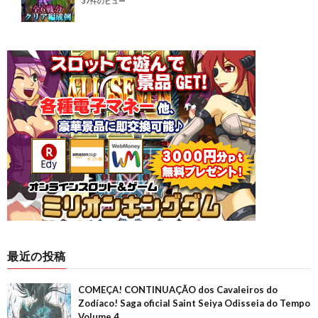
37件のビュー
最近の投稿
COMEÇA! CONTINUAÇÃO dos Cavaleiros do
Zodíaco! Saga oficial Saint Seiya Odisseia do Tempo
Volume 4