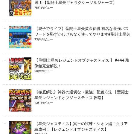
選!!!【聖闘士星矢ギャラクシーソルジャーズ】
78件のビュー
【親子でライブ】聖闘士星矢黄金伝説 有名な最強パス
ワードを恥ずかしげもなく使ってやります#聖闘士星矢
73件のビュー
【 聖闘士星矢レジェンドオブジャスティス 】 #444 彫
像館完全解説！
50件のビュー
《徹底解説》神器の適切な（最強）配置方法 【聖闘士
星矢レジェンドオブジャスティス 攻略】
43件のビュー
【星矢ジャスティス】冥王の試練・シオン編！クリア
編成例！【レジェンドオブジャスティス】