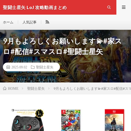
聖闘士星矢 LoJ 攻略動画まとめ
ホーム
人気記事
9月もよろしくお願いします💫#家ス
ロ#配信#スマスロ#聖闘士星矢
2025.09.02
聖闘士星矢
聖闘士星矢
9月もよろしくお願いします💫#家スロ#配信#ス
HOME