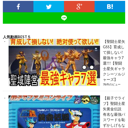
人気動画BEST５
【聖闘士星矢
GSS】育成し
て損しない!
最強キャラ7
選!!!【聖闘
士星矢ギャラ
クシーソルジ
ャーズ】
78件のビュー
【親子でライ
ブ】聖闘士星
矢黄金伝説
有名な最強パ
スワードを恥
ずかしげもな