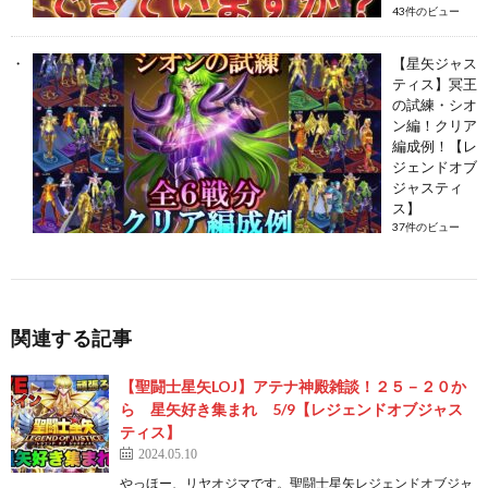
43件のビュー
【星矢ジャス
ティス】冥王
の試練・シオ
ン編！クリア
編成例！【レ
ジェンドオブ
ジャスティ
ス】
37件のビュー
関連する記事
【聖闘士星矢LOJ】アテナ神殿雑談！２５－２０か
ら 星矢好き集まれ 5/9【レジェンドオブジャス
ティス】
2024.05.10
やっほー、リヤオジマです。聖闘士星矢レジェンドオブジャ