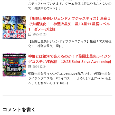
スティスやっていきます。ゲーム自体は特にやることないの
で、雑談中心でｗｗ[…]
【聖闘士星矢レジェンドオブジャスティス】星宿１
で大幅強化！ 神聖衣星矢 星10.星11.星宿レベル
1 ダメージ比較
2025.01.23
【聖闘士星矢レジェンドオブジャスティス】星宿１で大幅強
化！ 神聖衣星矢 星[…]
神蟹とは銀河で会えるのか！？聖闘士星矢ライジン
グコスモLIVE配信 12/23[Saint Seiya Awakening]
2024.12.24
聖闘士星矢ライジングコスモのLIVE配信です。 #聖闘士星矢
ライジングコスモ #ライコス よろしければTwitterもよ
ろしくおねがいします Tw[…]
コメントを書く