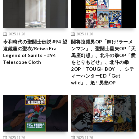
2025.11.26
2025.11.26
令和時代の聖闘士伝説 #94 望
闘将拉麺男OP「輝け!ラーメ
遠鏡座の聖衣/Reiwa Era
ンマン」、聖闘士星矢OP「天
Legend of Saints – #94
馬座幻想」、北斗の拳OP「愛
Telescope Cloth
をとりもどせ」、北斗の拳
2OP「TOUGH BOY」、シテ
ィーハンターED「Get
wild」、魁!!男塾OP
2025.11.26
2025.11.26