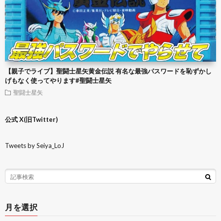
【親子でライブ】聖闘士星矢黄金伝説 有名な最強パスワードを恥ずかし
げもなく使ってやります#聖闘士星矢
聖闘士星矢
公式 X(旧Twitter)
Tweets by Seiya_LoJ
月を選択