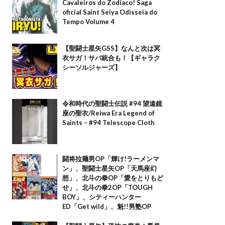
Cavaleiros do Zodíaco! Saga
oficial Saint Seiya Odisseia do
Tempo Volume 4
【聖闘士星矢GSS】なんと次は冥
衣サガ！サバ統合も！【ギャラク
シーソルジャーズ】
令和時代の聖闘士伝説 #94 望遠鏡
座の聖衣/Reiwa Era Legend of
Saints – #94 Telescope Cloth
闘将拉麺男OP「輝け!ラーメンマ
ン」、聖闘士星矢OP「天馬座幻
想」、北斗の拳OP「愛をとりもど
せ」、北斗の拳2OP「TOUGH
BOY」、シティーハンター
ED「Get wild」、魁!!男塾OP