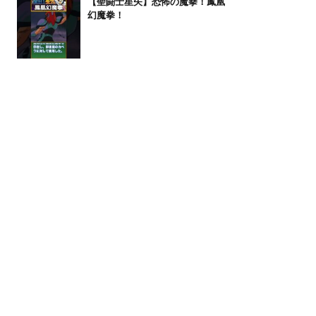
【聖闘士星矢】恐怖の魔拳！鳳凰
幻魔拳！