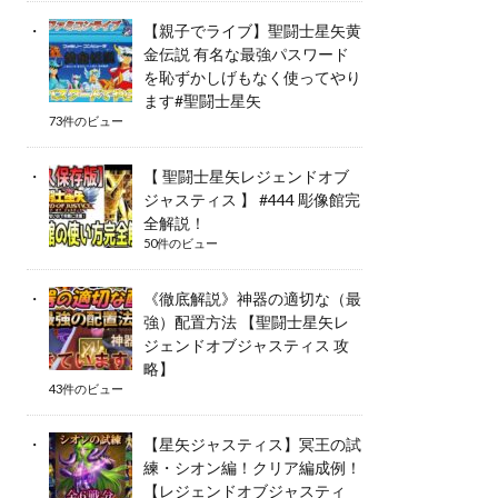
【親子でライブ】聖闘士星矢黄
金伝説 有名な最強パスワード
を恥ずかしげもなく使ってやり
ます#聖闘士星矢
73件のビュー
【 聖闘士星矢レジェンドオブ
ジャスティス 】 #444 彫像館完
全解説！
50件のビュー
《徹底解説》神器の適切な（最
強）配置方法 【聖闘士星矢レ
ジェンドオブジャスティス 攻
略】
43件のビュー
【星矢ジャスティス】冥王の試
練・シオン編！クリア編成例！
【レジェンドオブジャスティ