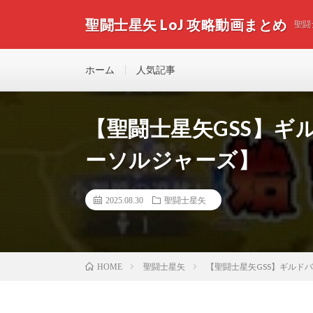
聖闘士星矢 LoJ 攻略動画まとめ
聖闘
ホーム
人気記事
【聖闘士星矢GSS】ギ
ーソルジャーズ】
2025.08.30
聖闘士星矢
聖闘士星矢
【聖闘士星矢GSS】ギルド
HOME