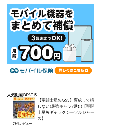
人気動画BEST５
【聖闘士星矢GSS】育成して損
しない!最強キャラ7選!!!【聖闘
士星矢ギャラクシーソルジャー
ズ】
78件のビュー