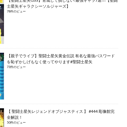
【聖闘士星矢GSS】育成して損しない!最強キャラ7選!!!【聖闘
士星矢ギャラクシーソルジャーズ】
78件のビュー
【親子でライブ】聖闘士星矢黄金伝説 有名な最強パスワード
を恥ずかしげもなく使ってやります#聖闘士星矢
73件のビュー
【 聖闘士星矢レジェンドオブジャスティス 】 #444 彫像館完
全解説！
50件のビュー