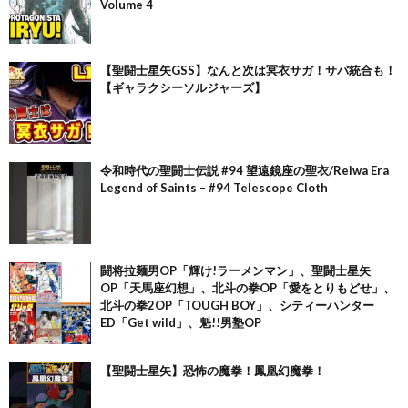
Volume 4
【聖闘士星矢GSS】なんと次は冥衣サガ！サバ統合も！
【ギャラクシーソルジャーズ】
令和時代の聖闘士伝説 #94 望遠鏡座の聖衣/Reiwa Era
Legend of Saints – #94 Telescope Cloth
闘将拉麺男OP「輝け!ラーメンマン」、聖闘士星矢
OP「天馬座幻想」、北斗の拳OP「愛をとりもどせ」、
北斗の拳2OP「TOUGH BOY」、シティーハンター
ED「Get wild」、魁!!男塾OP
【聖闘士星矢】恐怖の魔拳！鳳凰幻魔拳！