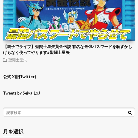
【親子でライブ】聖闘士星矢黄金伝説 有名な最強パスワードを恥ずかし
げもなく使ってやります#聖闘士星矢
聖闘士星矢
公式 X(旧Twitter)
Tweets by Seiya_LoJ
月を選択