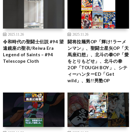
2025.11.26
2025.11.26
令和時代の聖闘士伝説 #94 望
闘将拉麺男OP「輝け!ラーメ
遠鏡座の聖衣/Reiwa Era
ンマン」、聖闘士星矢OP「天
Legend of Saints – #94
馬座幻想」、北斗の拳OP「愛
Telescope Cloth
をとりもどせ」、北斗の拳
2OP「TOUGH BOY」、シテ
ィーハンターED「Get
wild」、魁!!男塾OP