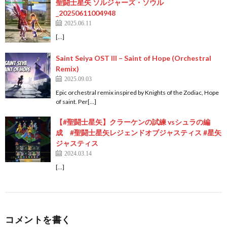
聖闘士星矢 ソルジャーズ・ソウル
_20250611004948
2025.06.11
[…]
Saint Seiya OST III – Saint of Hope (Orchestral
Remix)
2025.09.03
Epic orchestral remix inspired by Knights of the Zodiac, Hope
of saint. Per[…]
【#聖闘士星矢】クラーケンの試練 vsシュラの編
成 #聖闘士星矢レジェンドオブジャスティス #星矢
ジャスティス
2024.03.14
[…]
コメントを書く