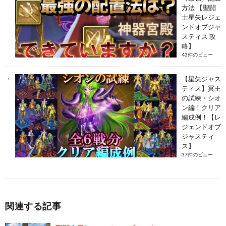
方法 【聖闘
士星矢レジェ
ンドオブジャ
スティス 攻
略】
43件のビュー
【星矢ジャス
ティス】冥王
の試練・シオ
ン編！クリア
編成例！【レ
ジェンドオブ
ジャスティ
ス】
37件のビュー
関連する記事