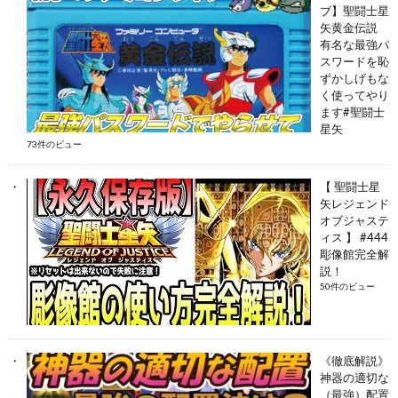
ブ】聖闘士星
矢黄金伝説
有名な最強パ
スワードを恥
ずかしげもな
く使ってやり
ます#聖闘士
星矢
73件のビュー
【 聖闘士星
矢レジェンド
オブジャステ
ィス 】 #444
彫像館完全解
説！
50件のビュー
《徹底解説》
神器の適切な
（最強）配置