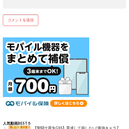
人気動画BEST５
【聖闘士星矢GSS】育成して損しない!最強キャラ7