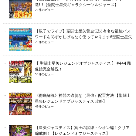
選!!!【聖闘士星矢ギャラクシーソルジャーズ】
78件のビュー
【親子でライブ】聖闘士星矢黄金伝説 有名な最強パス
ワードを恥ずかしげもなく使ってやります#聖闘士星矢
73件のビュー
【 聖闘士星矢レジェンドオブジャスティス 】 #444 彫
像館完全解説！
50件のビュー
《徹底解説》神器の適切な（最強）配置方法 【聖闘士
星矢レジェンドオブジャスティス 攻略】
43件のビュー
【星矢ジャスティス】冥王の試練・シオン編！クリア
編成例！【レジェンドオブジャスティス】