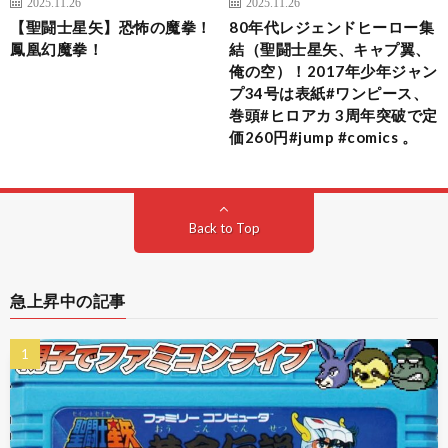
2025.11.26
2025.11.26
【聖闘士星矢】恐怖の魔拳！
80年代レジェンドヒーロー集
鳳凰幻魔拳！
結（聖闘士星矢、キャプ翼、
俺の空）！2017年少年ジャン
プ34号は表紙#ワンピース、
巻頭#ヒロアカ 3周年突破で定
価260円#jump #comics 。
Back to Top
急上昇中の記事