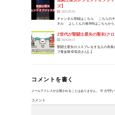
ズ】
2025.05.05
チャンネル登録はこちら こちらのチ
ネル よしくんの各SNSはこちらから！
Z世代が聖闘士星矢の聖衣(ク
2024.04.13
聖闘士星矢のコスプレをする人の衣装
プ黄金期 ©️音読さん[…]
コメントを書く
※
が付い
メールアドレスが公開されることはありません。
コメント