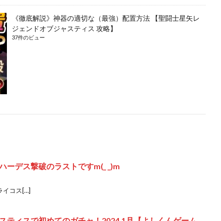
《徹底解説》神器の適切な（最強）配置方法 【聖闘士星矢レ
ジェンドオブジャスティス 攻略】
37件のビュー
ーデス撃破のラストですm(_ _)m
イコス[…]
゙ャスティスで初めてのガチャ！2024.1月【よしくんゲーム