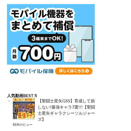
人気動画BEST５
【聖闘士星矢GSS】育成して損
しない!最強キャラ7選!!!【聖闘
士星矢ギャラクシーソルジャー
ズ】
81件のビュー