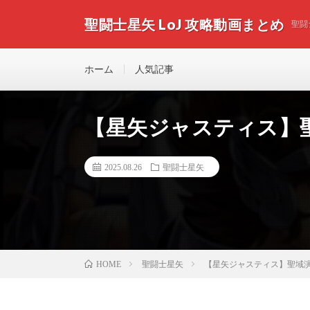
聖闘士星矢 LoJ 攻略動画まとめ
聖闘
ホーム
人気記事
【星矢ジャスティス】聖域
2025.08.26
聖闘士星矢
聖闘士星矢
【星矢ジャスティス】聖域演武 
HOME