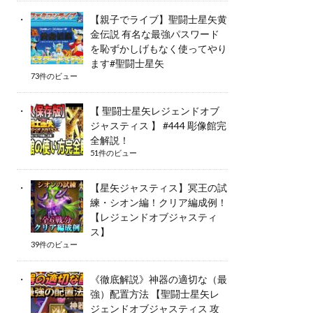
【親子でライブ】聖闘士星矢黄
金伝説 有名な最強パスワード
を恥ずかしげもなく使ってやり
ます#聖闘士星矢
73件のビュー
【 聖闘士星矢レジェンドオブ
ジャスティス 】 #444 彫像館完
全解説！
51件のビュー
【星矢ジャスティス】冥王の試
練・シオン編！クリア編成例！
【レジェンドオブジャスティ
ス】
39件のビュー
《徹底解説》神器の適切な（最
強）配置方法 【聖闘士星矢レ
ジェンドオブジャスティス 攻