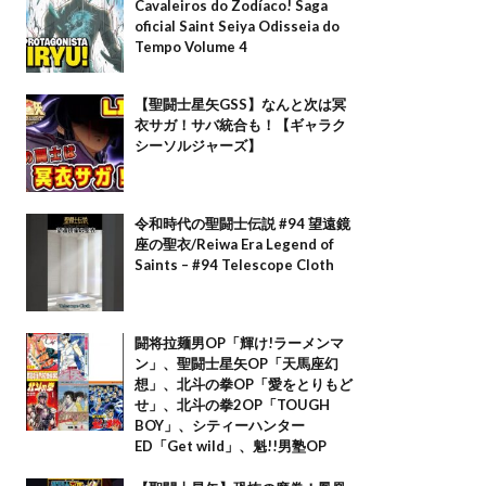
Cavaleiros do Zodíaco! Saga
oficial Saint Seiya Odisseia do
Tempo Volume 4
【聖闘士星矢GSS】なんと次は冥
衣サガ！サバ統合も！【ギャラク
シーソルジャーズ】
令和時代の聖闘士伝説 #94 望遠鏡
座の聖衣/Reiwa Era Legend of
Saints – #94 Telescope Cloth
闘将拉麺男OP「輝け!ラーメンマ
ン」、聖闘士星矢OP「天馬座幻
想」、北斗の拳OP「愛をとりもど
せ」、北斗の拳2OP「TOUGH
BOY」、シティーハンター
ED「Get wild」、魁!!男塾OP