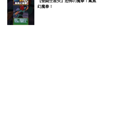
【聖闘士星矢】恐怖の魔拳！鳳凰
幻魔拳！