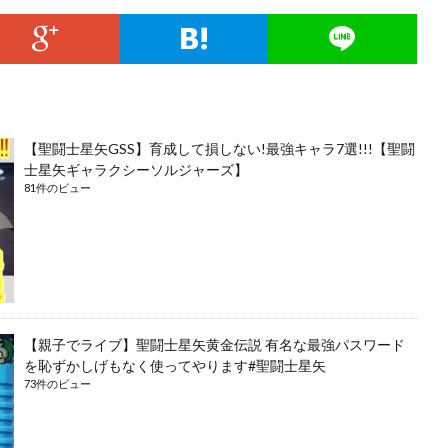
【聖闘士星矢GSS】育成して損しない!最強キャラ7選!!!【聖闘
士星矢ギャラクシーソルジャーズ】
81件のビュー
【親子でライブ】聖闘士星矢黄金伝説 有名な最強パスワード
を恥ずかしげもなく使ってやります#聖闘士星矢
73件のビュー