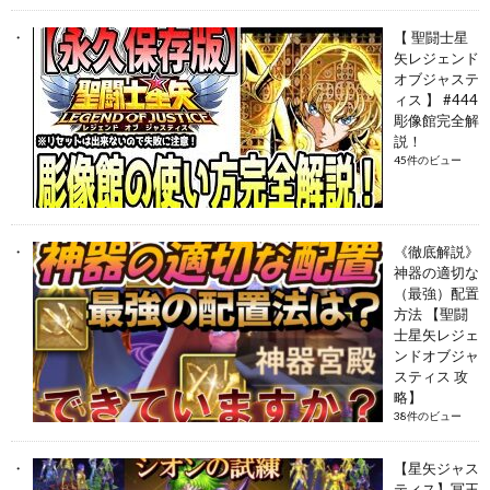
【 聖闘士星
矢レジェンド
オブジャステ
ィス 】 #444
彫像館完全解
説！
45件のビュー
《徹底解説》
神器の適切な
（最強）配置
方法 【聖闘
士星矢レジェ
ンドオブジャ
スティス 攻
略】
38件のビュー
【星矢ジャス
ティス】冥王