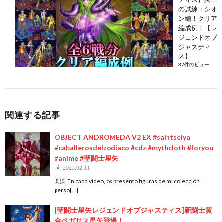
の試練・シオ
ン編！クリア
編成例！【レ
ジェンドオブ
ジャスティ
ス】
37件のビュー
関連する記事
OBJECT ANDROMEDA V2 EX #saintseiya
#caballerosdelzodiaco #cdz #mythcloth #foryou
#anime #聖闘士星矢
2025.02.11
🇪🇸 En cada vídeo, os presento figuras de mi colección
perso[…]
[聖闘士星矢レジェンドオブジャスティス]新闘士黄
金ペガサス星矢登場！