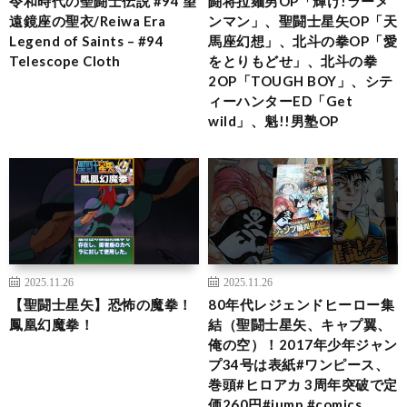
令和時代の聖闘士伝説 #94 望
闘将拉麺男OP「輝け!ラーメ
遠鏡座の聖衣/Reiwa Era
ンマン」、聖闘士星矢OP「天
Legend of Saints – #94
馬座幻想」、北斗の拳OP「愛
Telescope Cloth
をとりもどせ」、北斗の拳
2OP「TOUGH BOY」、シテ
ィーハンターED「Get
wild」、魁!!男塾OP
2025.11.26
2025.11.26
【聖闘士星矢】恐怖の魔拳！
80年代レジェンドヒーロー集
鳳凰幻魔拳！
結（聖闘士星矢、キャプ翼、
俺の空）！2017年少年ジャン
プ34号は表紙#ワンピース、
巻頭#ヒロアカ 3周年突破で定
価260円#jump #comics 。