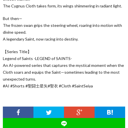
The Cygnus Cloth takes form, its wings shimmering in radiant light.
But then—
The frozen swan grips the steering wheel, roaring into motion with
divine speed.
A legendary Saint, now racing into destiny.
【Series Title】
Legend of Saints -LEGEND of SAINTS-
An AI-powered series that captures the mystical moment when the
Cloth soars and equips the Saint—sometimes leading to the most
unexpected turns.
#AI #Shorts #聖闘士星矢#聖衣 #Cloth #SaintSeiya