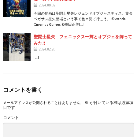
2024.08.02
今回の動画は聖闘士星矢レジェンドオブジャスティス、黄金
ペガサス星矢登場という事で色々見て行こう。 ©Wanda
Cinemas Games ©車田正美[…]
聖闘士星矢 フェニックス一輝とオブジェを飾って
みた!!
2024.02.28
[…]
コメントを書く
※
が付いている欄は必須項
メールアドレスが公開されることはありません。
目です
コメント