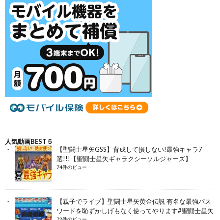
人気動画BEST５
【聖闘士星矢GSS】育成して損しない!最強キャラ7
選!!!【聖闘士星矢ギャラクシーソルジャーズ】
74件のビュー
【親子でライブ】聖闘士星矢黄金伝説 有名な最強パス
ワードを恥ずかしげもなく使ってやります#聖闘士星矢
72件のビュー