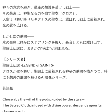
神々の意志を継ぎ、星座の加護を受けし戦士――
その装束は、神聖なる力を宿す聖衣（クロス）。
天空より舞い降りたキグナスの聖衣は、選ばれし戦士に装着され、
光の翼を広げる。
しかし次の瞬間――
氷の白鳥は静かにステアリングを握り、轟音とともに駆け出す。
聖闘士伝説に、まさかの“疾走”が刻まれる。
【シリーズ名】
聖闘士伝説 -LEGEND of SAINTS-
クロスが空を舞い、聖闘士に装着される神秘の瞬間を描きつつ、時
に予想外の展開を魅せるAI映像シリーズ。
英語版
Chosen by the will of the gods, guided by the stars—
The Sacred Cloth, infused with divine power, descends upon its
chosen warrior.