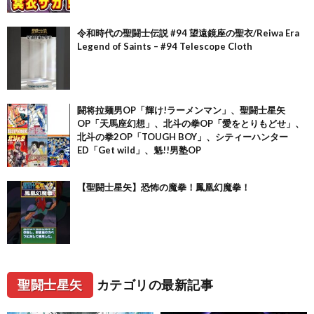
令和時代の聖闘士伝説 #94 望遠鏡座の聖衣/Reiwa Era
Legend of Saints – #94 Telescope Cloth
闘将拉麺男OP「輝け!ラーメンマン」、聖闘士星矢
OP「天馬座幻想」、北斗の拳OP「愛をとりもどせ」、
北斗の拳2OP「TOUGH BOY」、シティーハンター
ED「Get wild」、魁!!男塾OP
【聖闘士星矢】恐怖の魔拳！鳳凰幻魔拳！
聖闘士星矢
カテゴリの最新記事