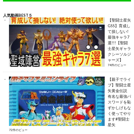
人気動画BEST５
【聖闘士星矢
GSS】育成し
て損しない!
最強キャラ7
選!!!【聖闘
士星矢ギャラ
クシーソルジ
ャーズ】
74件のビュー
【親子でライ
ブ】聖闘士星
矢黄金伝説
有名な最強パ
スワードを恥
ずかしげもな
く使ってやり
ます#聖闘士
星矢
72件のビュー