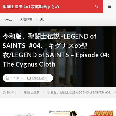
聖闘士星矢 LoJ 攻略動画まとめ
ホーム
人気記事
令和版、聖闘士伝説 -LEGEND of
SAINTS- #04、 キグナスの聖
衣/LEGEND of SAINTS – Episode 04:
The Cygnus Cloth
2025.08.25
聖闘士星矢
聖闘士星矢
令和版、聖闘士伝説 -LEGEND of SAINTS- #04、 キグナス
HOME