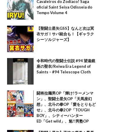
Cavaleiros do Zodíaco! Saga
oficial Saint Seiya Odisseia do
Tempo Volume 4
【聖闘士星矢GSS】なんと次は冥
衣サガ！サバ統合も！【ギャラク
シーソルジャーズ】
令和時代の聖闘士伝説 #94 望遠鏡
座の聖衣/Reiwa Era Legend of
Saints – #94 Telescope Cloth
闘将拉麺男OP「輝け!ラーメンマ
ン」、聖闘士星矢OP「天馬座幻
想」、北斗の拳OP「愛をとりもど
せ」、北斗の拳2OP「TOUGH
BOY」、シティーハンター
ED「Get wild」、魁!!男塾OP