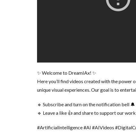
✨ Welcome to DreamIAx! ✨
Here you’ll find videos created with the power of 
unique visual experiences. Our goal is to enterta
🔹 Subscribe and turn on the notification bell 🔔
🔹 Leave a like 👍 and share to support our work
#ArtificialIntelligence #AI #AIVideos #DigitalC