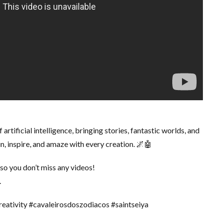
artificial intelligence, bringing stories, fantastic worlds, and
in, inspire, and amaze with every creation. 🌌🤖
 so you don’t miss any videos!
.
reativity #cavaleirosdoszodiacos #saintseiya