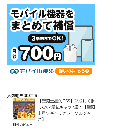
人気動画BEST５
【聖闘士星矢GSS】育成して損
しない!最強キャラ7選!!!【聖闘
士星矢ギャラクシーソルジャー
ズ】
81件のビュー