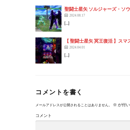
聖闘士星矢 ソルジャーズ・ソウル_2
2024.08.17
[…]
【 聖闘士星矢 冥王復活 】ス
2024.04.01
[…]
コメントを書く
※
が付い
メールアドレスが公開されることはありません。
コメント