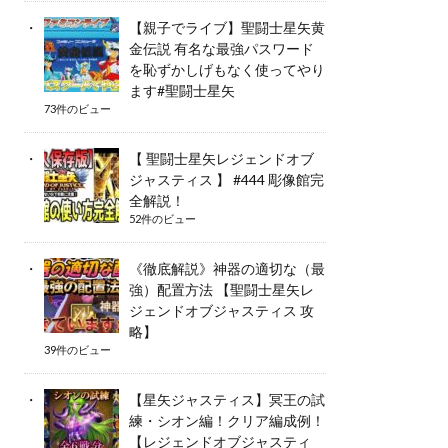
【親子でライブ】聖闘士星矢黄
金伝説 有名な最強パスワード
を恥ずかしげもなく使ってやり
ます#聖闘士星矢
73件のビュー
【 聖闘士星矢レジェンドオブ
ジャスティス 】 #444 彫像館完
全解説！
52件のビュー
《徹底解説》神器の適切な（最
強）配置方法 【聖闘士星矢レ
ジェンドオブジャスティス 攻
略】
39件のビュー
【星矢ジャスティス】冥王の試
練・シオン編！クリア編成例！
【レジェンドオブジャスティ