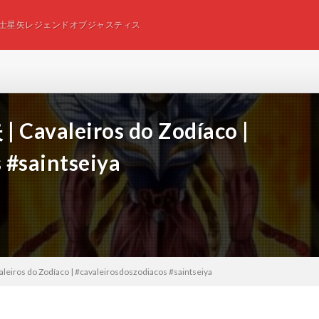
士星矢レジェンドオブジャスティス
 Cavaleiros do Zodíaco |
 #saintseiya
eiros do Zodíaco | #cavaleirosdoszodiacos #saintseiya