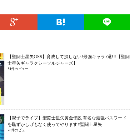
【聖闘士星矢GSS】育成して損しない!最強キャラ7選!!!【聖闘
士星矢ギャラクシーソルジャーズ】
81件のビュー
【親子でライブ】聖闘士星矢黄金伝説 有名な最強パスワード
を恥ずかしげもなく使ってやります#聖闘士星矢
73件のビュー