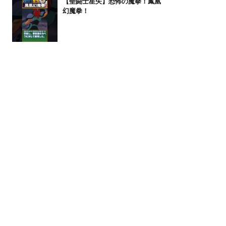
【聖闘士星矢】恐怖の魔拳！鳳凰
幻魔拳！