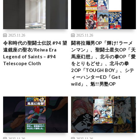
2025.11.26
2025.11.26
令和時代の聖闘士伝説 #94 望
闘将拉麺男OP「輝け!ラーメ
遠鏡座の聖衣/Reiwa Era
ンマン」、聖闘士星矢OP「天
Legend of Saints – #94
馬座幻想」、北斗の拳OP「愛
Telescope Cloth
をとりもどせ」、北斗の拳
2OP「TOUGH BOY」、シテ
ィーハンターED「Get
wild」、魁!!男塾OP
2025.11.26
2025.11.26