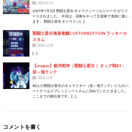
2025.07.11
2025年7月3日 聖闘士星矢 ギャラクシーソルジャーズ がリリ
ースされました。 今回は、召喚をやって五老峰で老師に逢い
ます。 聖闘士星矢 ギャラクシ[…]
聖闘士星矢海皇覚醒CUSTOMEDITION ラッキーカ
スタム
2024.12.02
[…]
【mugen】銀河戦争（聖闘士星矢 ）タッグ戦#3：
並～強ランク
2024.12.07
88人の聖闘士星矢のキャラクター（並～強ランク）たちのパ
ートナーはスプレッドシートさんに決めていただきました。
ここまでの順位表です。[…]
コメントを書く