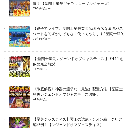
選!!!【聖闘士星矢ギャラクシーソルジャーズ】
78件のビュー
【親子でライブ】聖闘士星矢黄金伝説 有名な最強パス
ワードを恥ずかしげもなく使ってやります#聖闘士星矢
73件のビュー
【 聖闘士星矢レジェンドオブジャスティス 】 #444 彫
像館完全解説！
50件のビュー
《徹底解説》神器の適切な（最強）配置方法 【聖闘士
星矢レジェンドオブジャスティス 攻略】
41件のビュー
【星矢ジャスティス】冥王の試練・シオン編！クリア
編成例！【レジェンドオブジャスティス】