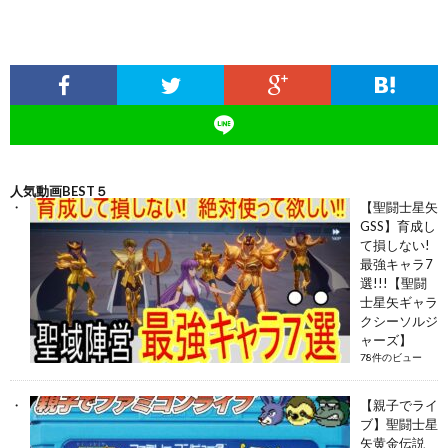
人気動画BEST５
【聖闘士星矢
GSS】育成し
て損しない!
最強キャラ7
選!!!【聖闘
士星矢ギャラ
クシーソルジ
ャーズ】
78件のビュー
【親子でライ
ブ】聖闘士星
矢黄金伝説