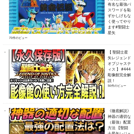
有名な最強パ
スワードを恥
ずかしげもな
く使ってやり
ます#聖闘士
星矢
73件のビュー
【 聖闘士星
矢レジェンド
オブジャステ
ィス 】 #444
彫像館完全解
説！
50件のビュー
《徹底解説》
神器の適切な
（最強）配置
方法 【聖闘
士星矢レジェ