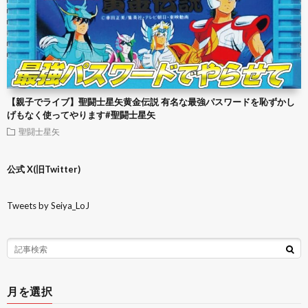
【親子でライブ】聖闘士星矢黄金伝説 有名な最強パスワードを恥ずかし
げもなく使ってやります#聖闘士星矢
聖闘士星矢
公式 X(旧Twitter)
Tweets by Seiya_LoJ
月を選択