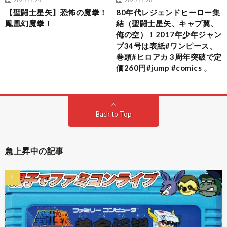
【聖闘士星矢】恐怖の魔拳！
80年代レジェンドヒーロー集
鳳凰幻魔拳！
結（聖闘士星矢、キャプ翼、
俺の空）！2017年少年ジャン
プ34号は表紙#ワンピース、
巻頭#ヒロアカ 3周年突破で定
価260円#jump #comics 。
Back to Top
急上昇中の記事