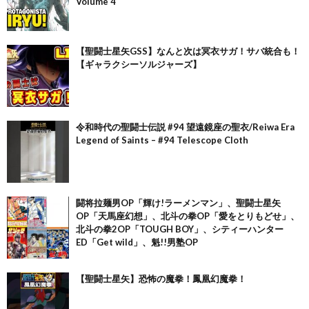
Volume 4
【聖闘士星矢GSS】なんと次は冥衣サガ！サバ統合も！
【ギャラクシーソルジャーズ】
令和時代の聖闘士伝説 #94 望遠鏡座の聖衣/Reiwa Era
Legend of Saints – #94 Telescope Cloth
闘将拉麺男OP「輝け!ラーメンマン」、聖闘士星矢
OP「天馬座幻想」、北斗の拳OP「愛をとりもどせ」、
北斗の拳2OP「TOUGH BOY」、シティーハンター
ED「Get wild」、魁!!男塾OP
【聖闘士星矢】恐怖の魔拳！鳳凰幻魔拳！