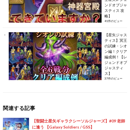
ンドオブジャ
スティス 攻
略】
41件のビュー
【星矢ジャス
ティス】冥王
の試練・シオ
ン編！クリア
編成例！【レ
ジェンドオブ
ジャスティ
ス】
37件のビュー
関連する記事
【聖闘士星矢ギャラクシーソルジャーズ】#09 老師
に逢う 【Galaxy Soldiers / GSS】