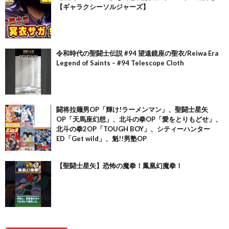
【ギャラクシーソルジャーズ】
令和時代の聖闘士伝説 #94 望遠鏡座の聖衣/Reiwa Era
Legend of Saints – #94 Telescope Cloth
闘将拉麺男OP「輝け!ラーメンマン」、聖闘士星矢
OP「天馬座幻想」、北斗の拳OP「愛をとりもどせ」、
北斗の拳2OP「TOUGH BOY」、シティーハンター
ED「Get wild」、魁!!男塾OP
【聖闘士星矢】恐怖の魔拳！鳳凰幻魔拳！