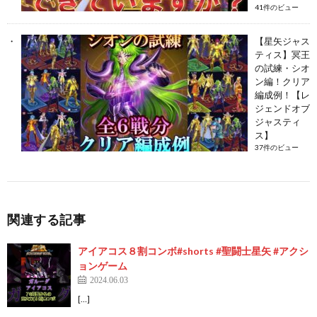
41件のビュー
【星矢ジャス
ティス】冥王
の試練・シオ
ン編！クリア
編成例！【レ
ジェンドオブ
ジャスティ
ス】
37件のビュー
関連する記事
アイアコス８割コンボ#shorts #聖闘士星矢 #アクシ
ョンゲーム
2024.06.03
[…]