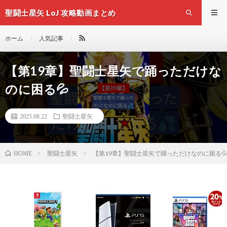
聖闘士星矢 LoJ 攻略動画まとめ
ホーム
人気記事
【第19章】聖闘士星矢で踊っただけな
のに困る💦
2025.08.22
聖闘士星矢
聖闘士星矢
【第19章】聖闘士星矢で踊っただけなのに困る
HOME