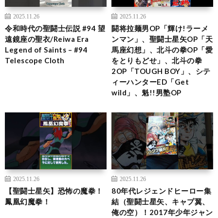
2025.11.26
2025.11.26
令和時代の聖闘士伝説 #94 望
闘将拉麺男OP「輝け!ラーメ
遠鏡座の聖衣/Reiwa Era
ンマン」、聖闘士星矢OP「天
Legend of Saints – #94
馬座幻想」、北斗の拳OP「愛
Telescope Cloth
をとりもどせ」、北斗の拳
2OP「TOUGH BOY」、シテ
ィーハンターED「Get
wild」、魁!!男塾OP
2025.11.26
2025.11.26
【聖闘士星矢】恐怖の魔拳！
80年代レジェンドヒーロー集
鳳凰幻魔拳！
結（聖闘士星矢、キャプ翼、
俺の空）！2017年少年ジャン