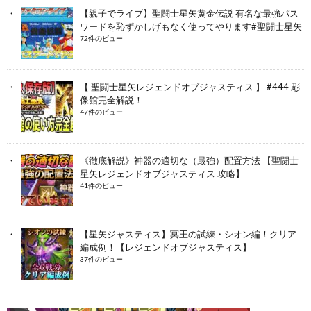
【親子でライブ】聖闘士星矢黄金伝説 有名な最強パス
ワードを恥ずかしげもなく使ってやります#聖闘士星矢
72件のビュー
【 聖闘士星矢レジェンドオブジャスティス 】 #444 彫
像館完全解説！
47件のビュー
《徹底解説》神器の適切な（最強）配置方法 【聖闘士
星矢レジェンドオブジャスティス 攻略】
41件のビュー
【星矢ジャスティス】冥王の試練・シオン編！クリア
編成例！【レジェンドオブジャスティス】
37件のビュー