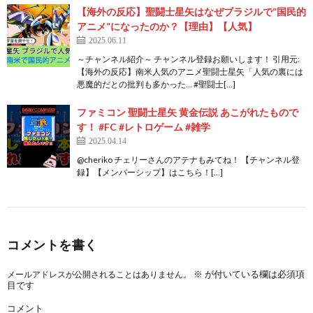
【海外の反応】聖闘士星矢はなぜブラジルで“国民的
アニメ”になったのか？【理由】【人気】
2025.06.11
～チャンネル紹介～ チャンネル登録お願いします！ 引用元:
【海外の反応】南米人気のアニメ聖闘士星矢「人気の裏には
悪魔的だとの批判も多かった… #聖闘士[…]
ファミコン 聖闘士星矢 黄金伝説 あこがれたもので
す！ #FC #レトロゲーム #雑学
2025.04.14
@cheriko チェリーさんのアテナもみてね！ 【チャンネル登
録】【メンバーシップ】はこちら！[…]
コメントを書く
※
が付いている欄は必須項
メールアドレスが公開されることはありません。
目です
コメント