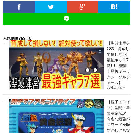
人気動画BEST５
【聖闘士星矢
GSS】育成し
て損しない!
最強キャラ7
選!!!【聖闘
士星矢ギャラ
クシーソルジ
ャーズ】
78件のビュー
【親子でライ
ブ】聖闘士星
矢黄金伝説
有名な最強パ
スワードを恥
ずかしげもな