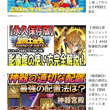
く使ってやり
ます#聖闘士
星矢
72件のビュー
【 聖闘士星
矢レジェンド
オブジャステ
ィス 】 #444
彫像館完全解
説！
47件のビュー
《徹底解説》
神器の適切な
（最強）配置
方法 【聖闘
士星矢レジェ
ンドオブジャ
スティス 攻
略】