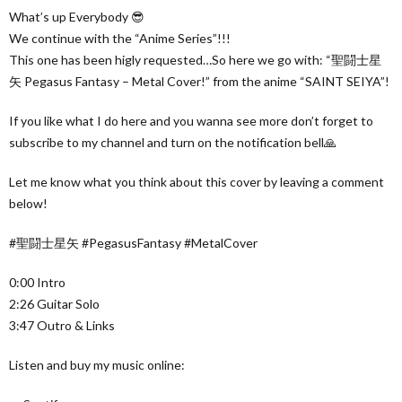
What’s up Everybody 😎
We continue with the “Anime Series”!!!
This one has been higly requested…So here we go with: “聖闘士星
矢 Pegasus Fantasy – Metal Cover!” from the anime “SAINT SEIYA”!
If you like what I do here and you wanna see more don’t forget to
subscribe to my channel and turn on the notification bell🙏
Let me know what you think about this cover by leaving a comment
below!
#聖闘士星矢 #PegasusFantasy #MetalCover
0:00 Intro
2:26 Guitar Solo
3:47 Outro & Links
Listen and buy my music online: