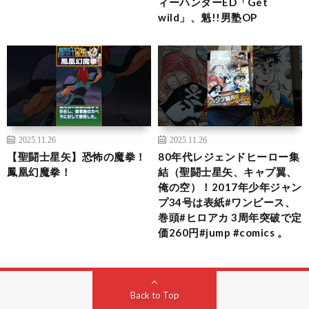
ィーハンターED「Get
wild」、魁!!男塾OP
2025.11.26
2025.11.26
【聖闘士星矢】恐怖の魔拳！
80年代レジェンドヒーロー集
鳳凰幻魔拳！
結（聖闘士星矢、キャプ翼、
俺の空）！2017年少年ジャン
プ34号は表紙#ワンピース、
巻頭#ヒロアカ 3周年突破で定
価260円#jump #comics 。
Back to Top