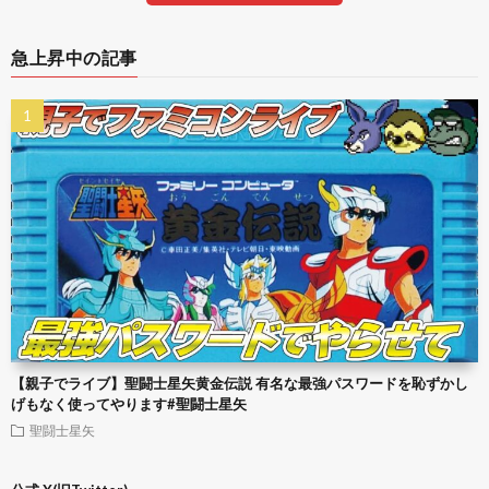
急上昇中の記事
【親子でライブ】聖闘士星矢黄金伝説 有名な最強パスワードを恥ずかし
げもなく使ってやります#聖闘士星矢
聖闘士星矢