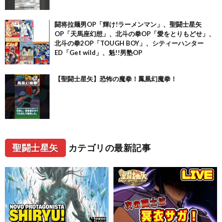
闘将拉麺男OP「輝け!ラーメンマン」、聖闘士星矢
OP「天馬座幻想」、北斗の拳OP「愛をとりもどせ」、
北斗の拳2OP「TOUGH BOY」、シティーハンター
ED「Get wild」、魁!!男塾OP
【聖闘士星矢】恐怖の魔拳！鳳凰幻魔拳！
聖闘士星矢
カテゴリの最新記事