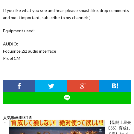
If you like what you see and hear, please smash like, drop comments
and most important, subscribe to my channel:-)
Equipment used:
AUDIO:
Focusrite 2i2 audio interface ​​​​​​​​
Proel CM
人気動画BEST５
【聖闘士星矢
GSS】育成し
て損しない!