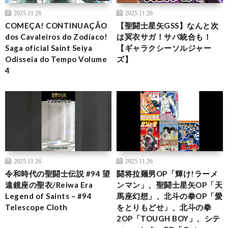
2025.11.26
2025.11.26
COMEÇA! CONTINUAÇÃO
【聖闘士星矢GSS】なんと次
dos Cavaleiros do Zodíaco!
は冥衣サガ！サバ統合も！
Saga oficial Saint Seiya
【ギャラクシーソルジャー
Odisseia do Tempo Volume
ズ】
4
2025.11.26
2025.11.26
令和時代の聖闘士伝説 #94 望
闘将拉麺男OP「輝け!ラーメ
遠鏡座の聖衣/Reiwa Era
ンマン」、聖闘士星矢OP「天
Legend of Saints – #94
馬座幻想」、北斗の拳OP「愛
Telescope Cloth
をとりもどせ」、北斗の拳
2OP「TOUGH BOY」、シテ