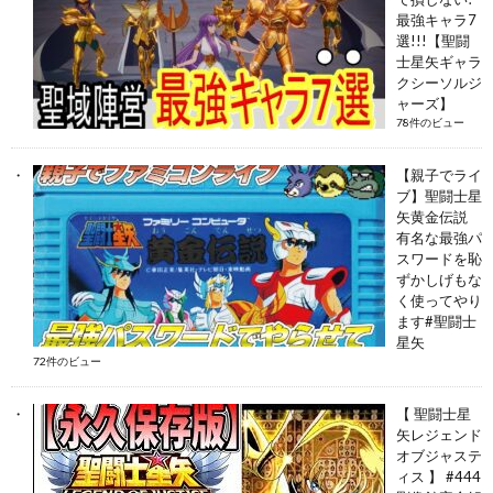
最強キャラ7
選!!!【聖闘
士星矢ギャラ
クシーソルジ
ャーズ】
78件のビュー
【親子でライ
ブ】聖闘士星
矢黄金伝説
有名な最強パ
スワードを恥
ずかしげもな
く使ってやり
ます#聖闘士
星矢
72件のビュー
【 聖闘士星
矢レジェンド
オブジャステ
ィス 】 #444