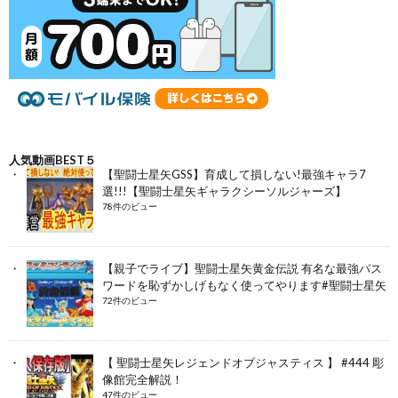
人気動画BEST５
【聖闘士星矢GSS】育成して損しない!最強キャラ7
選!!!【聖闘士星矢ギャラクシーソルジャーズ】
78件のビュー
【親子でライブ】聖闘士星矢黄金伝説 有名な最強パス
ワードを恥ずかしげもなく使ってやります#聖闘士星矢
72件のビュー
【 聖闘士星矢レジェンドオブジャスティス 】 #444 彫
像館完全解説！
47件のビュー