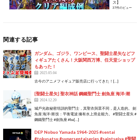
ス】
37件のビュー
関連する記事
ガンダム、ゴジラ、ワンピース、聖闘士星矢などフ
ィギュアたくさん！大阪関西万博、任天堂ショップ
もあった！
2025.05.04
古今のアニメフィギュア販売店に行ってきた！[…]
[聖闘士星矢] 聖衣神話 鋼鐵聖鬥士 劍魚座 海洋·潮
2024.12.20
城戶光政秘密培訓的聖鬥士，其聖衣與眾不同，是人造的。 劍
魚座 海洋·潮 技：平衡電波 擁有水上滑走能力。 #聖闘士星矢 #
鋼鐵聖鬥士 #劍魚座 #ba[…]
DEP Nobuo Yamada 1964-2025 #sentai
#tokusatsu #supersentaiseries #saintseiya #聖闘