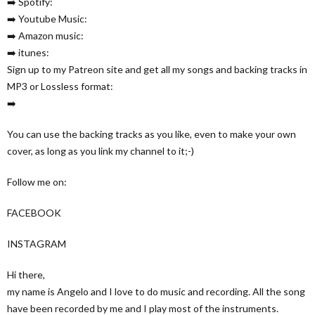
➡️ Spotify:
➡️ Youtube Music:
➡️ Amazon music:
➡️ itunes:
Sign up to my Patreon site and get all my songs and backing tracks in
MP3 or Lossless format:
➡️
You can use the backing tracks as you like, even to make your own
cover, as long as you link my channel to it;-)
Follow me on:
FACEBOOK
INSTAGRAM
Hi there,
my name is Angelo and I love to do music and recording. All the song
have been recorded by me and I play most of the instruments.