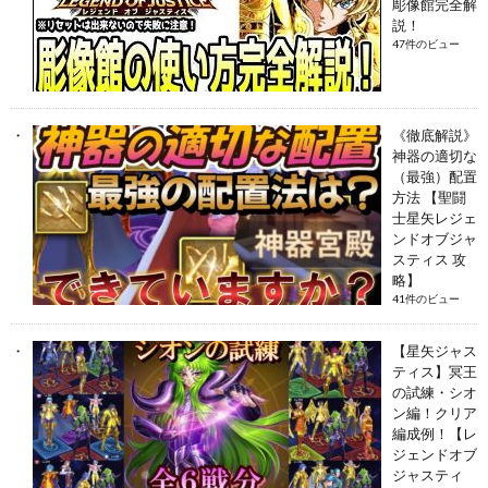
彫像館完全解
説！
47件のビュー
《徹底解説》
神器の適切な
（最強）配置
方法 【聖闘
士星矢レジェ
ンドオブジャ
スティス 攻
略】
41件のビュー
【星矢ジャス
ティス】冥王
の試練・シオ
ン編！クリア
編成例！【レ
ジェンドオブ
ジャスティ