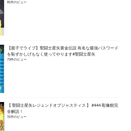
81件のビュー
【親子でライブ】聖闘士星矢黄金伝説 有名な最強パスワード
を恥ずかしげもなく使ってやります#聖闘士星矢
73件のビュー
【 聖闘士星矢レジェンドオブジャスティス 】 #444 彫像館完
全解説！
51件のビュー