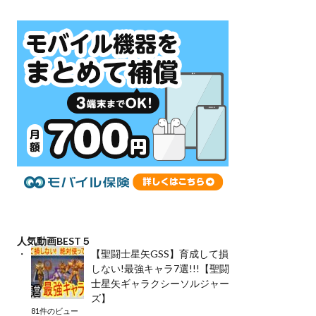
人気動画BEST５
【聖闘士星矢GSS】育成して損
しない!最強キャラ7選!!!【聖闘
士星矢ギャラクシーソルジャー
ズ】
81件のビュー