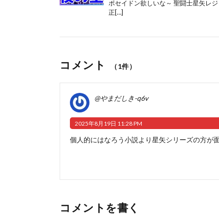
ポセイドン欲しいな～ 聖闘士星矢レジェンド
正[…]
コメント
（1件）
@やまだしき-q6v
2025年8月19日 11:28 PM
個人的にはなろう小説より星矢シリーズの方が
コメントを書く