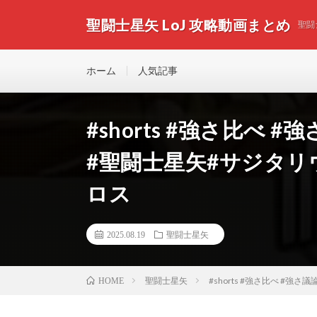
聖闘士星矢 LoJ 攻略動画まとめ
聖闘
ホーム
人気記事
#shorts #強さ比べ
#聖闘士星矢#サジタリ
ロス
2025.08.19
聖闘士星矢
聖闘士星矢
#shorts #強さ比べ #
HOME