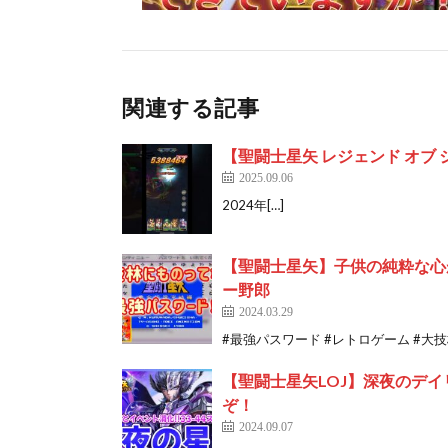
関連する記事
【聖闘士星矢 レジェンド オブ ジャステ
2025.09.06
2024年[…]
【聖闘士星矢】子供の純粋な心
ー野郎
2024.03.29
#最強パスワード #レトロゲーム #大技林
【聖闘士星矢LOJ】深夜のデイ
ぞ！
2024.09.07