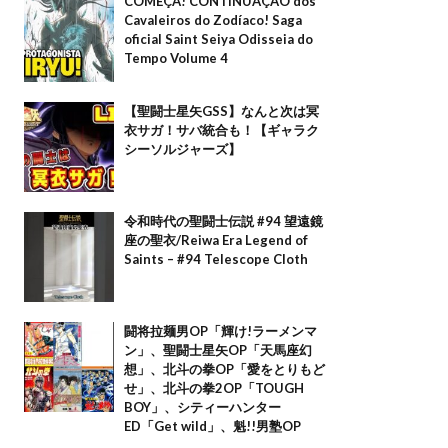
COMEÇA! CONTINUAÇÃO dos
Cavaleiros do Zodíaco! Saga
oficial Saint Seiya Odisseia do
Tempo Volume 4
【聖闘士星矢GSS】なんと次は冥
衣サガ！サバ統合も！【ギャラク
シーソルジャーズ】
令和時代の聖闘士伝説 #94 望遠鏡
座の聖衣/Reiwa Era Legend of
Saints – #94 Telescope Cloth
闘将拉麺男OP「輝け!ラーメンマ
ン」、聖闘士星矢OP「天馬座幻
想」、北斗の拳OP「愛をとりもど
せ」、北斗の拳2OP「TOUGH
BOY」、シティーハンター
ED「Get wild」、魁!!男塾OP