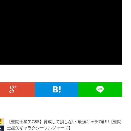
【聖闘士星矢GSS】育成して損しない!最強キャラ7選!!!【聖闘
士星矢ギャラクシーソルジャーズ】