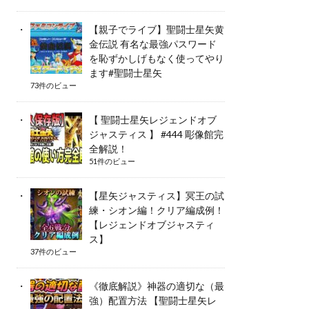
【親子でライブ】聖闘士星矢黄
金伝説 有名な最強パスワード
を恥ずかしげもなく使ってやり
ます#聖闘士星矢
73件のビュー
【 聖闘士星矢レジェンドオブ
ジャスティス 】 #444 彫像館完
全解説！
51件のビュー
【星矢ジャスティス】冥王の試
練・シオン編！クリア編成例！
【レジェンドオブジャスティ
ス】
37件のビュー
《徹底解説》神器の適切な（最
強）配置方法 【聖闘士星矢レ