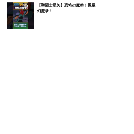
【聖闘士星矢】恐怖の魔拳！鳳凰
幻魔拳！