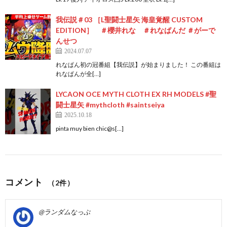
我伝説＃03 ［L聖闘士星矢 海皇覚醒 CUSTOM
EDITION］ ＃櫻井れな ＃れなぱんだ ＃がーで
んせつ
2024.07.07
れなぱん初の冠番組【我伝説】が始まりました！ この番組は
れなぱんが全[…]
LYCAON OCE MYTH CLOTH EX RH MODELS #聖
闘士星矢 #mythcloth #saintseiya
2025.10.18
pinta muy bien chic@s[…]
コメント
（2件）
@ランダムなっぷ