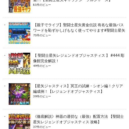
81件のビュー
【親子でライブ】聖闘士星矢黄金伝説 有名な最強パス
ワードを恥ずかしげもなく使ってやります#聖闘士星矢
73件のビュー
【 聖闘士星矢レジェンドオブジャスティス 】 #444 彫
像館完全解説！
49件のビュー
【星矢ジャスティス】冥王の試練・シオン編！クリア
編成例！【レジェンドオブジャスティス】
39件のビュー
《徹底解説》神器の適切な（最強）配置方法 【聖闘士
星矢レジェンドオブジャスティス 攻略】
37件のビュー