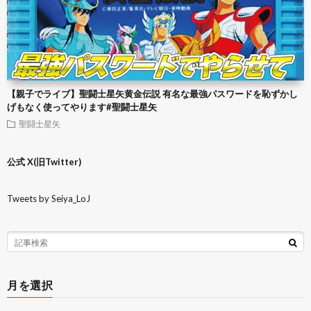
【親子でライブ】聖闘士星矢黄金伝説 有名な最強パスワードを恥ずかし
げもなく使ってやります#聖闘士星矢
聖闘士星矢
公式 X(旧Twitter)
Tweets by Seiya_LoJ
月を選択