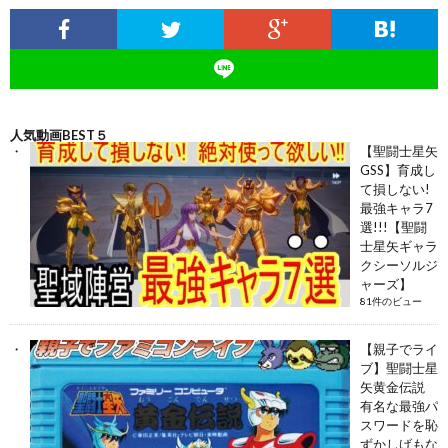
人気動画BEST５
【聖闘士星矢
GSS】育成し
て損しない!
最強キャラ7
選!!!【聖闘
士星矢ギャラ
クシーソルジ
ャーズ】
81件のビュー
【親子でライ
ブ】聖闘士星
矢黄金伝説
有名な最強パ
スワードを恥
ずかしげもな