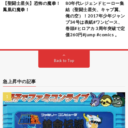
【聖闘士星矢】恐怖の魔拳！
80年代レジェンドヒーロー集
鳳凰幻魔拳！
結（聖闘士星矢、キャプ翼、
俺の空）！2017年少年ジャン
プ34号は表紙#ワンピース、
巻頭#ヒロアカ 3周年突破で定
価260円#jump #comics 。
Back to Top
急上昇中の記事