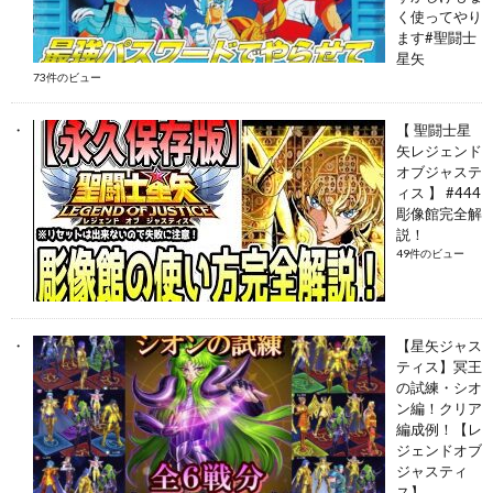
く使ってやり
ます#聖闘士
星矢
73件のビュー
【 聖闘士星
矢レジェンド
オブジャステ
ィス 】 #444
彫像館完全解
説！
49件のビュー
【星矢ジャス
ティス】冥王
の試練・シオ
ン編！クリア
編成例！【レ
ジェンドオブ
ジャスティ
ス】