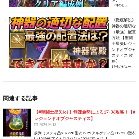
39件のビュー
《徹底解説》
神器の適切な
（最強）配置
方法 【聖闘
士星矢レジェ
ンドオブジャ
スティス 攻
略】
37件のビュー
関連する記事
【#聖闘士星矢loj 】無課金勢による17-36攻略！【#
レジェンドオブジャスティス】
2024.03.18
前列 ミスティ凸9 Lv.220 聖衣 Lv.25 アルゲティ凸7 Lv.220 聖衣
Lv.19 後列 アイオロス凸5 Lv.200 聖衣 Lv.1[…]