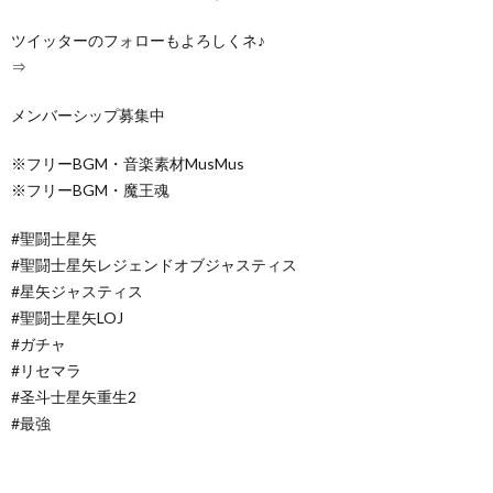
ツイッターのフォローもよろしくネ♪
⇒
メンバーシップ募集中
※フリーBGM・音楽素材MusMus
※フリーBGM・魔王魂
#聖闘士星矢
#聖闘士星矢レジェンドオブジャスティス
#星矢ジャスティス
#聖闘士星矢LOJ
#ガチャ
#リセマラ
#圣斗士星矢重生2
#最強