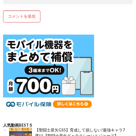
人気動画BEST５
【聖闘士星矢GSS】育成して損しない!最強キャラ7
選!!!【聖闘士星矢ギャラクシーソルジャーズ】