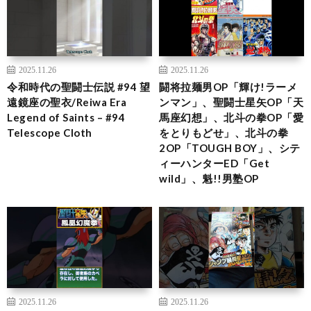
2025.11.26
2025.11.26
令和時代の聖闘士伝説 #94 望
闘将拉麺男OP「輝け!ラーメ
遠鏡座の聖衣/Reiwa Era
ンマン」、聖闘士星矢OP「天
Legend of Saints – #94
馬座幻想」、北斗の拳OP「愛
Telescope Cloth
をとりもどせ」、北斗の拳
2OP「TOUGH BOY」、シテ
ィーハンターED「Get
wild」、魁!!男塾OP
2025.11.26
2025.11.26