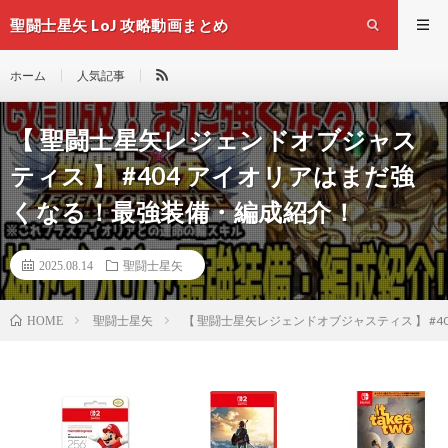
聖闘士星矢 LoJ 攻略動画まとめ
ホーム
人気記事
【 聖闘士星矢レジェンドオブジャス
ティス 】 #404 アイオリアはまだ強
くなる！最強装備・編成紹介！
2025.08.14
聖闘士星矢
聖闘士星矢
【 聖闘士星矢レジェンドオブジャスティス 】 #
HOME