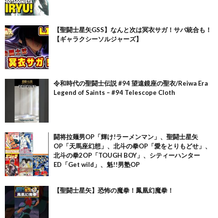
【聖闘士星矢GSS】なんと次は冥衣サガ！サバ統合も！
【ギャラクシーソルジャーズ】
令和時代の聖闘士伝説 #94 望遠鏡座の聖衣/Reiwa Era
Legend of Saints – #94 Telescope Cloth
闘将拉麺男OP「輝け!ラーメンマン」、聖闘士星矢
OP「天馬座幻想」、北斗の拳OP「愛をとりもどせ」、
北斗の拳2OP「TOUGH BOY」、シティーハンター
ED「Get wild」、魁!!男塾OP
【聖闘士星矢】恐怖の魔拳！鳳凰幻魔拳！