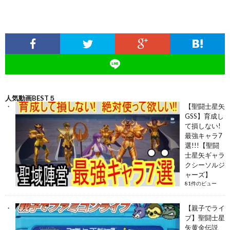
人気動画BEST５
【聖闘士星矢
GSS】育成し
て損しない!
最強キャラ7
選!!!【聖闘
士星矢ギャラ
クシーソルジ
ャーズ】
81件のビュー
【親子でライ
ブ】聖闘士星
矢黄金伝説