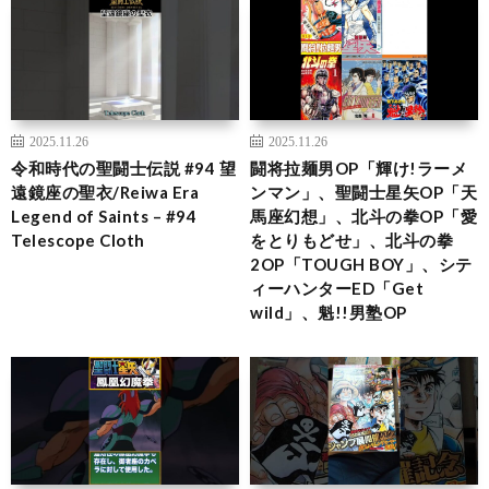
2025.11.26
2025.11.26
令和時代の聖闘士伝説 #94 望
闘将拉麺男OP「輝け!ラーメ
遠鏡座の聖衣/Reiwa Era
ンマン」、聖闘士星矢OP「天
Legend of Saints – #94
馬座幻想」、北斗の拳OP「愛
Telescope Cloth
をとりもどせ」、北斗の拳
2OP「TOUGH BOY」、シテ
ィーハンターED「Get
wild」、魁!!男塾OP