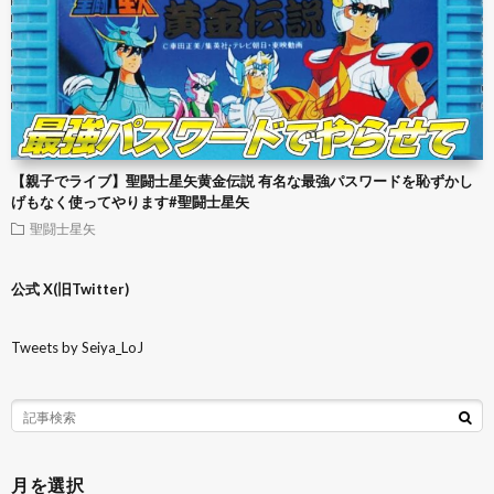
【親子でライブ】聖闘士星矢黄金伝説 有名な最強パスワードを恥ずかし
げもなく使ってやります#聖闘士星矢
聖闘士星矢
公式 X(旧Twitter)
Tweets by Seiya_LoJ
月を選択