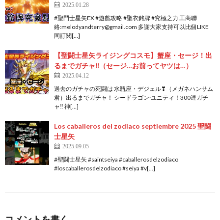
2025.01.28
#聖鬥士星矢EX #遊戲攻略 #聖衣銘牌 #究極之力 工商聯
絡:melodyandterry@gmail.com 多謝大家支持可以比個LIKE
同訂閱[…]
【聖闘士星矢ライジングコスモ】蟹座・セージ！出
るまでガチャ‼（セージ…お前ってヤツは…）
2025.04.12
過去のガチャの死闘は 水瓶座・デジェル❣（メガネハンサム
君）出るまでガチャ！ シードラゴン·ユニティ！300連ガチ
ャ‼ 神[…]
Los caballeros del zodiaco septiembre 2025 聖闘
士星矢
2025.09.05
#聖闘士星矢 #saintseiya #caballerosdelzodiaco
#loscaballerosdelzodiaco #seiya #v[…]
コメントを書く