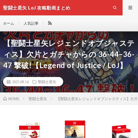
聖闘士星矢 LoJ 攻略動画まとめ
ホーム
人気記事
【聖闘士星矢レジェンドオブジャステ
ィス】欠片とガチャからの 36-44~36-
47 撃破!【Legend of Justice / LoJ】
2025.08.14
聖闘士星矢
聖闘士星矢
【聖闘士星矢レジェンドオブジャスティス】欠片とガチャからの 3
HOME