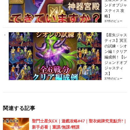
ンドオブジャ
スティス 攻
略】
37件のビュー
【星矢ジャス
ティス】冥王
の試練・シオ
ン編！クリア
編成例！【レ
ジェンドオブ
ジャスティ
ス】
37件のビュー
関連する記事
聖鬥士星矢EX｜遊戲攻略#47｜聖衣銘牌究竟點升?｜
新手必看｜重課/無課/輕課