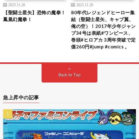
2025.11.26
2025.11.26
【聖闘士星矢】恐怖の魔拳！
80年代レジェンドヒーロー集
鳳凰幻魔拳！
結（聖闘士星矢、キャプ翼、
俺の空）！2017年少年ジャン
プ34号は表紙#ワンピース、
巻頭#ヒロアカ 3周年突破で定
価260円#jump #comics 。
Back to Top
急上昇中の記事