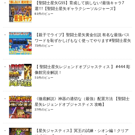
【聖闘士星矢GSS】育成して損しない!最強キャラ7
選!!!【聖闘士星矢ギャラクシーソルジャーズ】
81件のビュー
【親子でライブ】聖闘士星矢黄金伝説 有名な最強パス
ワードを恥ずかしげもなく使ってやります#聖闘士星矢
73件のビュー
【 聖闘士星矢レジェンドオブジャスティス 】 #444 彫
像館完全解説！
51件のビュー
《徹底解説》神器の適切な（最強）配置方法 【聖闘士
星矢レジェンドオブジャスティス 攻略】
37件のビュー
【星矢ジャスティス】冥王の試練・シオン編！クリア