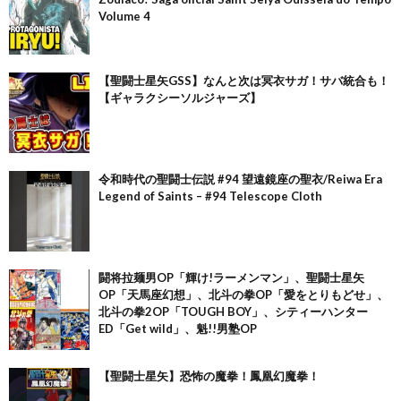
Volume 4
【聖闘士星矢GSS】なんと次は冥衣サガ！サバ統合も！
【ギャラクシーソルジャーズ】
令和時代の聖闘士伝説 #94 望遠鏡座の聖衣/Reiwa Era
Legend of Saints – #94 Telescope Cloth
闘将拉麺男OP「輝け!ラーメンマン」、聖闘士星矢
OP「天馬座幻想」、北斗の拳OP「愛をとりもどせ」、
北斗の拳2OP「TOUGH BOY」、シティーハンター
ED「Get wild」、魁!!男塾OP
【聖闘士星矢】恐怖の魔拳！鳳凰幻魔拳！