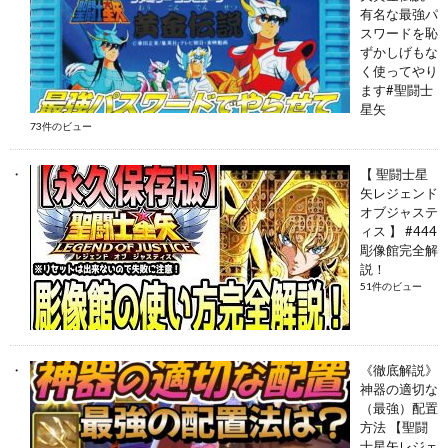
有名な最強パ
スワードを恥
ずかしげもな
く使ってやり
ます#聖闘士
星矢
73件のビュー
【 聖闘士星
矢レジェンド
オブジャステ
ィス 】 #444
彫像館完全解
説！
51件のビュー
《徹底解説》
神器の適切な
（最強）配置
方法 【聖闘
士星矢レジェ