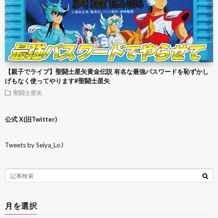
【親子でライブ】聖闘士星矢黄金伝説 有名な最強パスワードを恥ずかし
げもなく使ってやります#聖闘士星矢
聖闘士星矢
公式 X(旧Twitter)
Tweets by Seiya_LoJ
月を選択