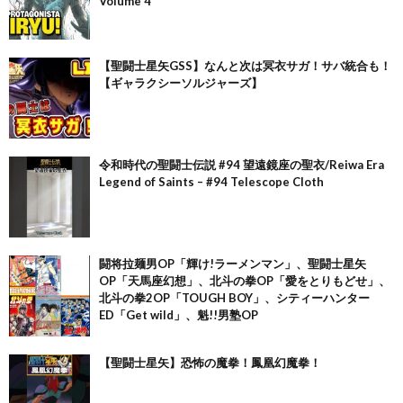
Volume 4
【聖闘士星矢GSS】なんと次は冥衣サガ！サバ統合も！
【ギャラクシーソルジャーズ】
令和時代の聖闘士伝説 #94 望遠鏡座の聖衣/Reiwa Era
Legend of Saints – #94 Telescope Cloth
闘将拉麺男OP「輝け!ラーメンマン」、聖闘士星矢
OP「天馬座幻想」、北斗の拳OP「愛をとりもどせ」、
北斗の拳2OP「TOUGH BOY」、シティーハンター
ED「Get wild」、魁!!男塾OP
【聖闘士星矢】恐怖の魔拳！鳳凰幻魔拳！