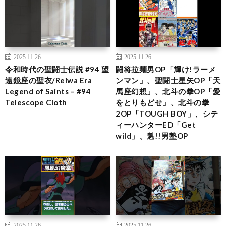
2025.11.26
2025.11.26
令和時代の聖闘士伝説 #94 望
闘将拉麺男OP「輝け!ラーメ
遠鏡座の聖衣/Reiwa Era
ンマン」、聖闘士星矢OP「天
Legend of Saints – #94
馬座幻想」、北斗の拳OP「愛
Telescope Cloth
をとりもどせ」、北斗の拳
2OP「TOUGH BOY」、シテ
ィーハンターED「Get
wild」、魁!!男塾OP
2025.11.26
2025.11.26