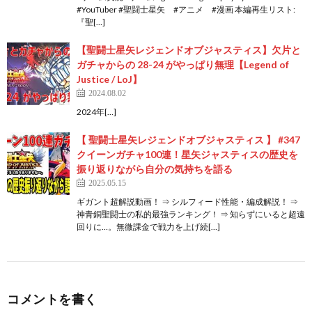
#YouTuber #聖闘士星矢 #アニメ #漫画 本編再生リスト:
『聖[…]
【聖闘士星矢レジェンドオブジャスティス】欠片と
ガチャからの 28-24 がやっぱり無理【Legend of
Justice / LoJ】
2024.08.02
2024年[…]
【 聖闘士星矢レジェンドオブジャスティス 】 #347
クイーンガチャ100連！星矢ジャスティスの歴史を
振り返りながら自分の気持ちを語る
2025.05.15
ギガント超解説動画！ ⇒ シルフィード性能・編成解説！ ⇒
神青銅聖闘士の私的最強ランキング！ ⇒ 知らずにいると超遠
回りに…。無微課金で戦力を上げ続[…]
コメントを書く