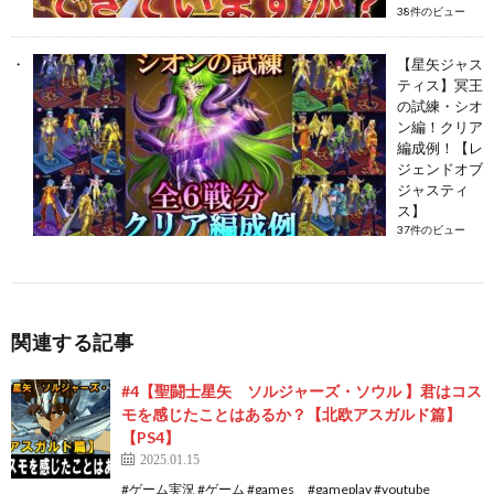
38件のビュー
【星矢ジャス
ティス】冥王
の試練・シオ
ン編！クリア
編成例！【レ
ジェンドオブ
ジャスティ
ス】
37件のビュー
関連する記事
#4【聖闘士星矢 ソルジャーズ・ソウル 】君はコス
モを感じたことはあるか？【北欧アスガルド篇】
【PS4】
2025.01.15
#ゲーム実況 #ゲーム #games #gameplay #youtube