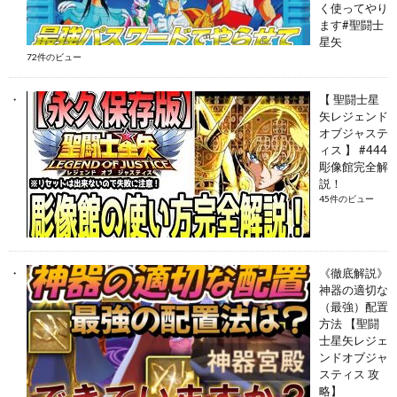
く使ってやり
ます#聖闘士
星矢
72件のビュー
【 聖闘士星
矢レジェンド
オブジャステ
ィス 】 #444
彫像館完全解
説！
45件のビュー
《徹底解説》
神器の適切な
（最強）配置
方法 【聖闘
士星矢レジェ
ンドオブジャ
スティス 攻
略】