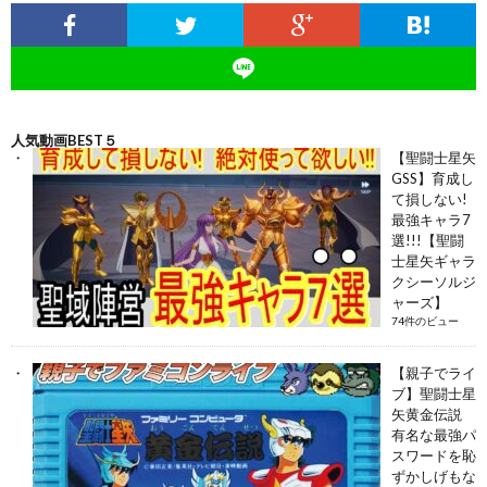
人気動画BEST５
【聖闘士星矢
GSS】育成し
て損しない!
最強キャラ7
選!!!【聖闘
士星矢ギャラ
クシーソルジ
ャーズ】
74件のビュー
【親子でライ
ブ】聖闘士星
矢黄金伝説
有名な最強パ
スワードを恥
ずかしげもな