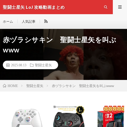
聖闘士星矢 LoJ 攻略動画まとめ
ホーム
人気記事
赤ヅラシサキン 聖闘士星矢を叫ぶ
www
2025.08.13
聖闘士星矢
聖闘士星矢
赤ヅラシサキン 聖闘士星矢を叫ぶwww
HOME