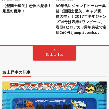
【聖闘士星矢】恐怖の魔拳！
80年代レジェンドヒーロー集
鳳凰幻魔拳！
結（聖闘士星矢、キャプ翼、
俺の空）！2017年少年ジャン
プ34号は表紙#ワンピース、
巻頭#ヒロアカ 3周年突破で定
価260円#jump #comics 。
Back to Top
急上昇中の記事