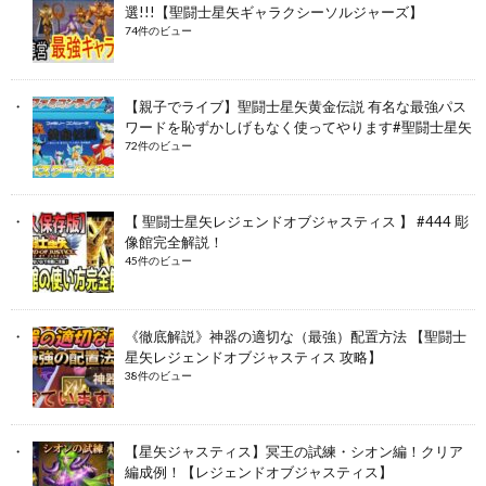
選!!!【聖闘士星矢ギャラクシーソルジャーズ】
74件のビュー
【親子でライブ】聖闘士星矢黄金伝説 有名な最強パス
ワードを恥ずかしげもなく使ってやります#聖闘士星矢
72件のビュー
【 聖闘士星矢レジェンドオブジャスティス 】 #444 彫
像館完全解説！
45件のビュー
《徹底解説》神器の適切な（最強）配置方法 【聖闘士
星矢レジェンドオブジャスティス 攻略】
38件のビュー
【星矢ジャスティス】冥王の試練・シオン編！クリア
編成例！【レジェンドオブジャスティス】