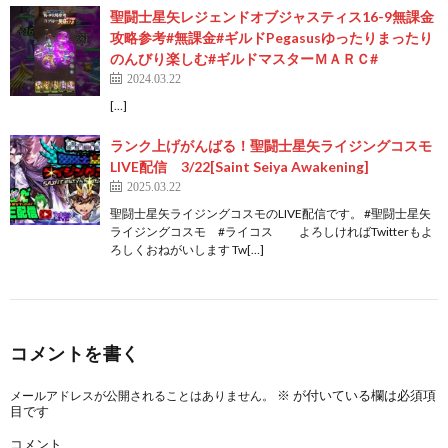
聖闘士星矢レジェンドオブジャスティス16-9無課金
攻略参考#無課金#ギルドPegasusゆったりまったり
のんびり楽しむ#ギルドマスターＭＡＲＣ#
2024.03.22
[…]
ランク上げがんばる！聖闘士星矢ライジングコスモ
LIVE配信 3/22[Saint Seiya Awakening]
2025.03.22
聖闘士星矢ライジングコスモのLIVE配信です。 #聖闘士星矢
ライジングコスモ #ライコス よろしければTwitterもよ
ろしくおねがいします Tw[…]
コメントを書く
※
が付いている欄は必須項
メールアドレスが公開されることはありません。
目です
コメント