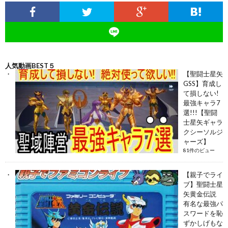
人気動画BEST５
【聖闘士星矢
GSS】育成し
て損しない!
最強キャラ7
選!!!【聖闘
士星矢ギャラ
クシーソルジ
ャーズ】
81件のビュー
【親子でライ
ブ】聖闘士星
矢黄金伝説
有名な最強パ
スワードを恥
ずかしげもな