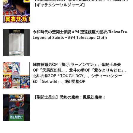
【ギャラクシーソルジャーズ】
令和時代の聖闘士伝説 #94 望遠鏡座の聖衣/Reiwa Era
Legend of Saints – #94 Telescope Cloth
闘将拉麺男OP「輝け!ラーメンマン」、聖闘士星矢
OP「天馬座幻想」、北斗の拳OP「愛をとりもどせ」、
北斗の拳2OP「TOUGH BOY」、シティーハンター
ED「Get wild」、魁!!男塾OP
【聖闘士星矢】恐怖の魔拳！鳳凰幻魔拳！