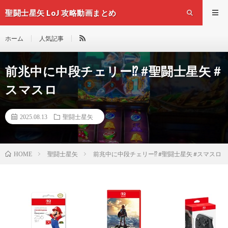
聖闘士星矢 LoJ 攻略動画まとめ
ホーム
人気記事
前兆中に中段チェリー⁉︎ #聖闘士星矢 #
スマスロ
2025.08.13
聖闘士星矢
聖闘士星矢
前兆中に中段チェリー⁉︎ #聖闘士星矢 #スマスロ
HOME