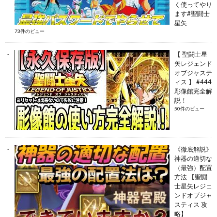
く使ってやり
ます#聖闘士
星矢
73件のビュー
【 聖闘士星
矢レジェンド
オブジャステ
ィス 】 #444
彫像館完全解
説！
50件のビュー
《徹底解説》
神器の適切な
（最強）配置
方法 【聖闘
士星矢レジェ
ンドオブジャ
スティス 攻
略】