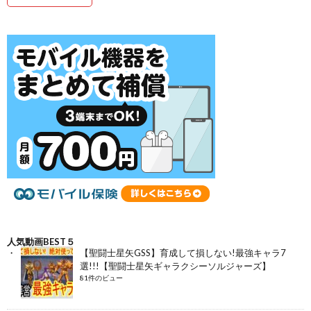
人気動画BEST５
【聖闘士星矢GSS】育成して損しない!最強キャラ7
選!!!【聖闘士星矢ギャラクシーソルジャーズ】
81件のビュー