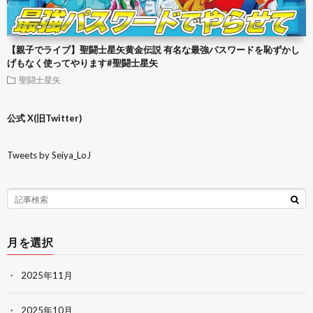
【親子でライブ】聖闘士星矢黄金伝説 有名な最強パスワードを恥ずかし
げもなく使ってやります#聖闘士星矢
聖闘士星矢
公式 X(旧Twitter)
Tweets by Seiya_LoJ
月を選択
2025年11月
2025年10月