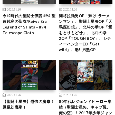
2025.11.26
2025.11.26
令和時代の聖闘士伝説 #94 望
闘将拉麺男OP「輝け!ラーメ
遠鏡座の聖衣/Reiwa Era
ンマン」、聖闘士星矢OP「天
Legend of Saints – #94
馬座幻想」、北斗の拳OP「愛
Telescope Cloth
をとりもどせ」、北斗の拳
2OP「TOUGH BOY」、シテ
ィーハンターED「Get
wild」、魁!!男塾OP
2025.11.26
2025.11.26
【聖闘士星矢】恐怖の魔拳！
80年代レジェンドヒーロー集
鳳凰幻魔拳！
結（聖闘士星矢、キャプ翼、
俺の空）！2017年少年ジャン