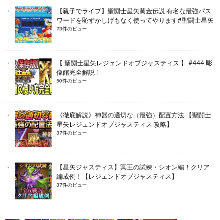
【親子でライブ】聖闘士星矢黄金伝説 有名な最強パス
ワードを恥ずかしげもなく使ってやります#聖闘士星矢
73件のビュー
【 聖闘士星矢レジェンドオブジャスティス 】 #444 彫
像館完全解説！
50件のビュー
《徹底解説》神器の適切な（最強）配置方法 【聖闘士
星矢レジェンドオブジャスティス 攻略】
37件のビュー
【星矢ジャスティス】冥王の試練・シオン編！クリア
編成例！【レジェンドオブジャスティス】
37件のビュー