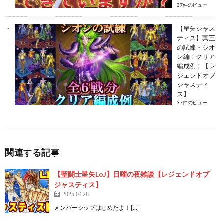
37件のビュー
【星矢ジャス
ティス】冥王
の試練・シオ
ン編！クリア
編成例！【レ
ジェンドオブ
ジャスティ
ス】
37件のビュー
関連する記事
【聖闘士星矢LoJ】日曜の夜雑談【レジェンドオブ
ジャスティス】
2025.04.28
メンバーシップはじめたよ！[…]