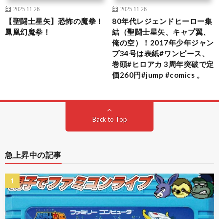
2025.11.26
2025.11.26
【聖闘士星矢】恐怖の魔拳！
80年代レジェンドヒーロー集
鳳凰幻魔拳！
結（聖闘士星矢、キャプ翼、
俺の空）！2017年少年ジャン
プ34号は表紙#ワンピース、
巻頭#ヒロアカ 3周年突破で定
価260円#jump #comics 。
Back to Top
急上昇中の記事