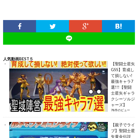
人気動画BEST５
【聖闘士星矢
GSS】育成し
て損しない!
最強キャラ7
選!!!【聖闘
士星矢ギャラ
クシーソルジ
ャーズ】
78件のビュー
【親子でライ
ブ】聖闘士星
矢黄金伝説