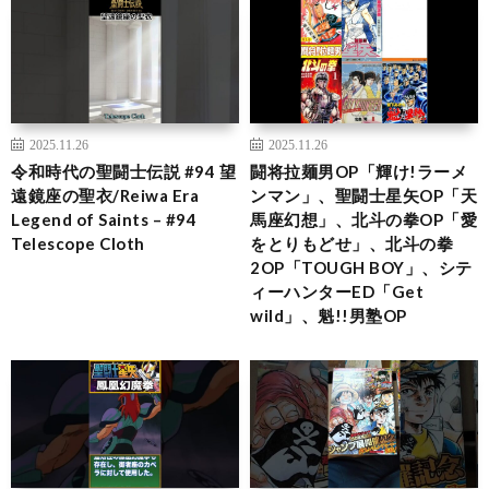
2025.11.26
2025.11.26
令和時代の聖闘士伝説 #94 望
闘将拉麺男OP「輝け!ラーメ
遠鏡座の聖衣/Reiwa Era
ンマン」、聖闘士星矢OP「天
Legend of Saints – #94
馬座幻想」、北斗の拳OP「愛
Telescope Cloth
をとりもどせ」、北斗の拳
2OP「TOUGH BOY」、シテ
ィーハンターED「Get
wild」、魁!!男塾OP