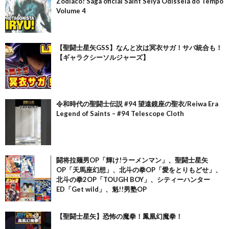
Zodíaco! Saga oficial Saint Seiya Odisseia do Tempo
Volume 4
【聖闘士星矢GSS】なんと次は冥衣サガ！サバ統合も！
【ギャラクシーソルジャーズ】
令和時代の聖闘士伝説 #94 望遠鏡座の聖衣/Reiwa Era
Legend of Saints – #94 Telescope Cloth
闘将拉麺男OP「輝け!ラーメンマン」、聖闘士星矢
OP「天馬座幻想」、北斗の拳OP「愛をとりもどせ」、
北斗の拳2OP「TOUGH BOY」、シティーハンター
ED「Get wild」、魁!!男塾OP
【聖闘士星矢】恐怖の魔拳！鳳凰幻魔拳！