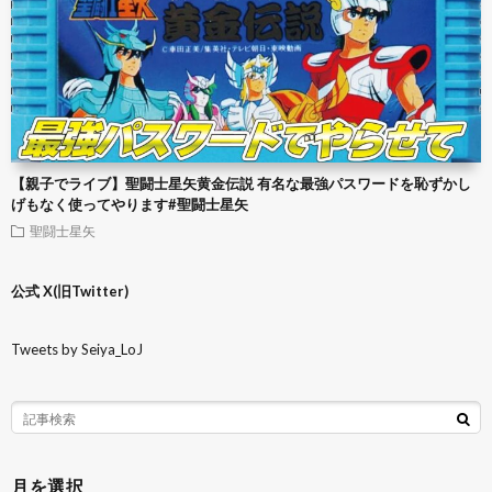
【親子でライブ】聖闘士星矢黄金伝説 有名な最強パスワードを恥ずかし
げもなく使ってやります#聖闘士星矢
聖闘士星矢
公式 X(旧Twitter)
Tweets by Seiya_LoJ
月を選択