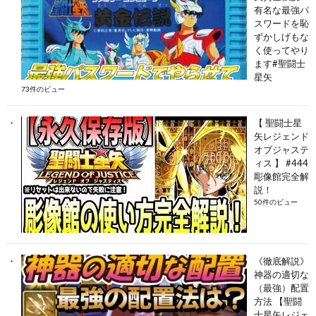
有名な最強パ
スワードを恥
ずかしげもな
く使ってやり
ます#聖闘士
星矢
73件のビュー
【 聖闘士星
矢レジェンド
オブジャステ
ィス 】 #444
彫像館完全解
説！
50件のビュー
《徹底解説》
神器の適切な
（最強）配置
方法 【聖闘
士星矢レジェ