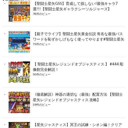
【聖闘士星矢GSS】育成して損しない!最強キャラ7
選!!!【聖闘士星矢ギャラクシーソルジャーズ】
78件のビュー
【親子でライブ】聖闘士星矢黄金伝説 有名な最強パス
ワードを恥ずかしげもなく使ってやります#聖闘士星矢
73件のビュー
【 聖闘士星矢レジェンドオブジャスティス 】 #444 彫
像館完全解説！
50件のビュー
《徹底解説》神器の適切な（最強）配置方法 【聖闘士
星矢レジェンドオブジャスティス 攻略】
39件のビュー
【星矢ジャスティス】冥王の試練・シオン編！クリア