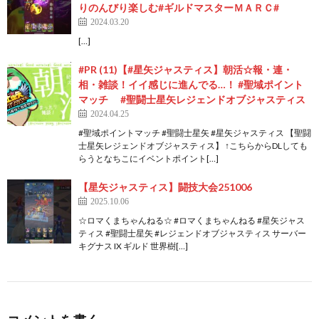
りのんびり楽しむ#ギルドマスターＭＡＲＣ#
2024.03.20
[…]
#PR (11)【#星矢ジャスティス】朝活☆報・連・
相・雑談！イイ感じに進んでる…！ #聖域ポイント
マッチ #聖闘士星矢レジェンドオブジャスティス
2024.04.25
#聖域ポイントマッチ #聖闘士星矢 #星矢ジャスティス 【聖闘
士星矢レジェンドオブジャスティス】 ↑こちらからDLしても
らうとなちこにイベントポイント[…]
【星矢ジャスティス】闘技大会251006
2025.10.06
☆ロマくまちゃんねる☆ #ロマくまちゃんねる #星矢ジャス
ティス #聖闘士星矢 #レジェンドオブジャスティス サーバー
キグナス IX ギルド 世界樹[…]