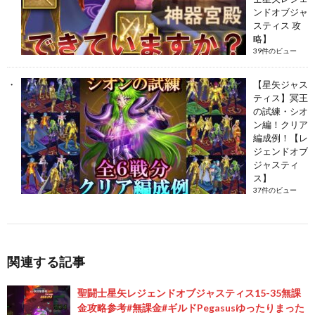
ンドオブジャ
スティス 攻
略】
39件のビュー
【星矢ジャス
ティス】冥王
の試練・シオ
ン編！クリア
編成例！【レ
ジェンドオブ
ジャスティ
ス】
37件のビュー
関連する記事
聖闘士星矢レジェンドオブジャスティス15-35無課
金攻略参考#無課金#ギルドPegasusゆったりまった