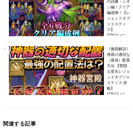
の試練・シオ
ン編！クリア
編成例！【レ
ジェンドオブ
ジャスティ
ス】
37件のビュー
《徹底解説》
神器の適切な
（最強）配置
方法 【聖闘
士星矢レジェ
ンドオブジャ
スティス 攻
略】
37件のビュー
関連する記事