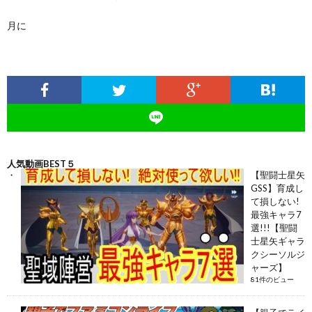
月に
人気動画BEST５
【聖闘士星矢
GSS】育成し
て損しない!
最強キャラ7
選!!!【聖闘
士星矢ギャラ
クシーソルジ
ャーズ】
81件のビュー