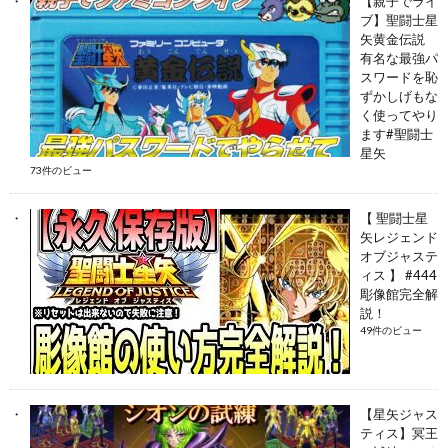
【親子でライ
ブ】聖闘士星
矢黄金伝説
有名な最強パ
スワードを恥
ずかしげもな
く使ってやり
ます#聖闘士
星矢
73件のビュー
【 聖闘士星
矢レジェンド
オブジャステ
ィス 】 #444
彫像館完全解
説！
49件のビュー
【星矢ジャス
ティス】冥王