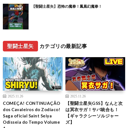
【聖闘士星矢】恐怖の魔拳！鳳凰幻魔拳！
聖闘士星矢
カテゴリの最新記事
2025.11.26
2025.11.26
COMEÇA! CONTINUAÇÃO
【聖闘士星矢GSS】なんと次
dos Cavaleiros do Zodíaco!
は冥衣サガ！サバ統合も！
Saga oficial Saint Seiya
【ギャラクシーソルジャー
Odisseia do Tempo Volume
ズ】