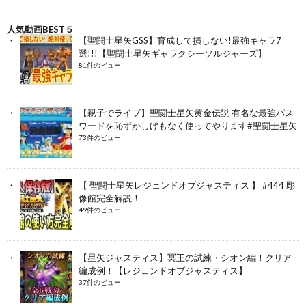
人気動画BEST５
【聖闘士星矢GSS】育成して損しない!最強キャラ7
選!!!【聖闘士星矢ギャラクシーソルジャーズ】
81件のビュー
【親子でライブ】聖闘士星矢黄金伝説 有名な最強パス
ワードを恥ずかしげもなく使ってやります#聖闘士星矢
73件のビュー
【 聖闘士星矢レジェンドオブジャスティス 】 #444 彫
像館完全解説！
49件のビュー
【星矢ジャスティス】冥王の試練・シオン編！クリア
編成例！【レジェンドオブジャスティス】
37件のビュー