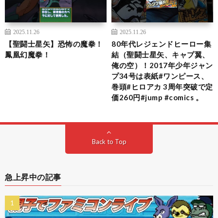
2025.11.26
2025.11.26
【聖闘士星矢】恐怖の魔拳！
80年代レジェンドヒーロー集
鳳凰幻魔拳！
結（聖闘士星矢、キャプ翼、
俺の空）！2017年少年ジャン
プ34号は表紙#ワンピース、
巻頭#ヒロアカ 3周年突破で定
価260円#jump #comics 。
Back to Top
急上昇中の記事