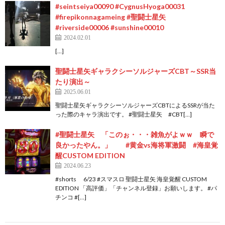
#seintseiya00090 #CygnusHyoga00031
#firepikonnagameing #聖闘士星矢
#riverside00006 #sunshine00010
2024.02.01
[…]
聖闘士星矢ギャラクシーソルジャーズCBT～SSR当
たり演出～
2025.06.01
聖闘士星矢ギャラクシーソルジャーズCBTによるSSRが当た
った際のキャラ演出です。 #聖闘士星矢 #CBT[…]
#聖闘士星矢 「このぉ・・・雑魚がよｗｗ 瞬で
良かったやん。」 #黄金vs海将軍激闘 #海皇覚
醒CUSTOM EDITION
2024.06.23
#shorts 6/23 #スマスロ 聖闘士星矢 海皇覚醒 CUSTOM
EDITION 「高評価」「チャンネル登録」お願いします。 #パ
チンコ #[…]