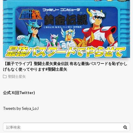
【親子でライブ】聖闘士星矢黄金伝説 有名な最強パスワードを恥ずかし
げもなく使ってやります#聖闘士星矢
聖闘士星矢
公式 X(旧Twitter)
Tweets by Seiya_LoJ