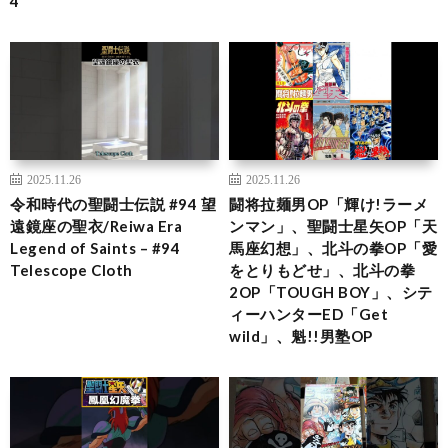
4
2025.11.26
2025.11.26
令和時代の聖闘士伝説 #94 望
闘将拉麺男OP「輝け!ラーメ
遠鏡座の聖衣/Reiwa Era
ンマン」、聖闘士星矢OP「天
Legend of Saints – #94
馬座幻想」、北斗の拳OP「愛
Telescope Cloth
をとりもどせ」、北斗の拳
2OP「TOUGH BOY」、シテ
ィーハンターED「Get
wild」、魁!!男塾OP