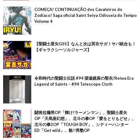
COMEÇA! CONTINUAÇÃO dos Cavaleiros do
Zodíaco! Saga oficial Saint Seiya Odisseia do Tempo
Volume 4
【聖闘士星矢GSS】なんと次は冥衣サガ！サバ統合も！
【ギャラクシーソルジャーズ】
令和時代の聖闘士伝説 #94 望遠鏡座の聖衣/Reiwa Era
Legend of Saints – #94 Telescope Cloth
闘将拉麺男OP「輝け!ラーメンマン」、聖闘士星矢
OP「天馬座幻想」、北斗の拳OP「愛をとりもどせ」、
北斗の拳2OP「TOUGH BOY」、シティーハンター
ED「Get wild」、魁!!男塾OP