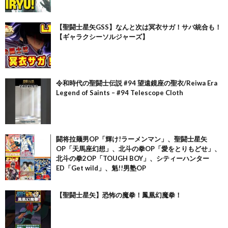
【聖闘士星矢GSS】なんと次は冥衣サガ！サバ統合も！
【ギャラクシーソルジャーズ】
令和時代の聖闘士伝説 #94 望遠鏡座の聖衣/Reiwa Era
Legend of Saints – #94 Telescope Cloth
闘将拉麺男OP「輝け!ラーメンマン」、聖闘士星矢
OP「天馬座幻想」、北斗の拳OP「愛をとりもどせ」、
北斗の拳2OP「TOUGH BOY」、シティーハンター
ED「Get wild」、魁!!男塾OP
【聖闘士星矢】恐怖の魔拳！鳳凰幻魔拳！