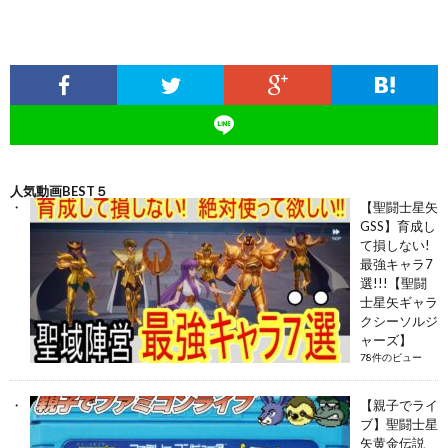
人気動画BEST５
【聖闘士星矢
GSS】育成し
て損しない!
最強キャラ7
選!!!【聖闘
士星矢ギャラ
クシーソルジ
ャーズ】
78件のビュー
【親子でライ
ブ】聖闘士星
矢黄金伝説