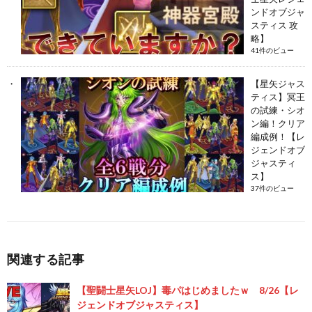
ンドオブジャ
スティス 攻
略】
41件のビュー
【星矢ジャス
ティス】冥王
の試練・シオ
ン編！クリア
編成例！【レ
ジェンドオブ
ジャスティ
ス】
37件のビュー
関連する記事
【聖闘士星矢LOJ】毒パはじめましたｗ 8/26【レ
ジェンドオブジャスティス】