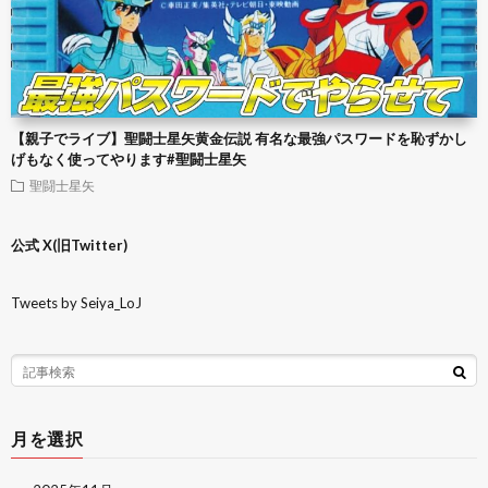
【親子でライブ】聖闘士星矢黄金伝説 有名な最強パスワードを恥ずかし
げもなく使ってやります#聖闘士星矢
聖闘士星矢
公式 X(旧Twitter)
Tweets by Seiya_LoJ
月を選択