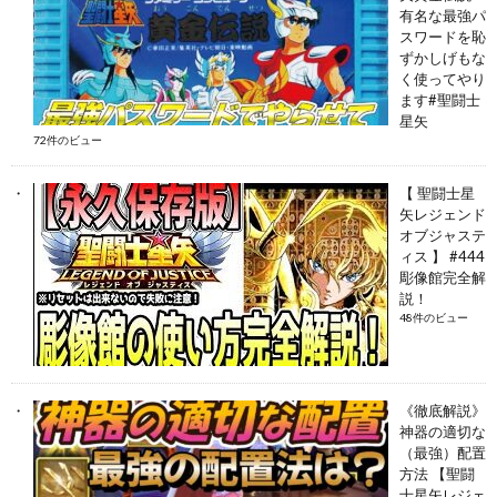
有名な最強パ
スワードを恥
ずかしげもな
く使ってやり
ます#聖闘士
星矢
72件のビュー
【 聖闘士星
矢レジェンド
オブジャステ
ィス 】 #444
彫像館完全解
説！
48件のビュー
《徹底解説》
神器の適切な
（最強）配置
方法 【聖闘
士星矢レジェ