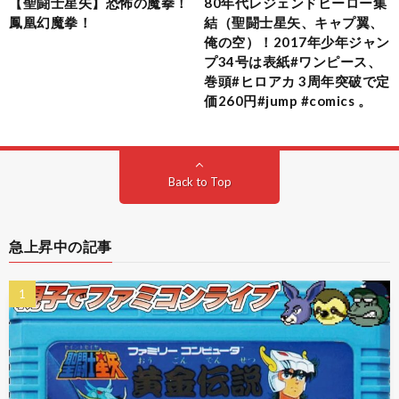
【聖闘士星矢】恐怖の魔拳！
80年代レジェンドヒーロー集
鳳凰幻魔拳！
結（聖闘士星矢、キャプ翼、
俺の空）！2017年少年ジャン
プ34号は表紙#ワンピース、
巻頭#ヒロアカ 3周年突破で定
価260円#jump #comics 。
Back to Top
急上昇中の記事