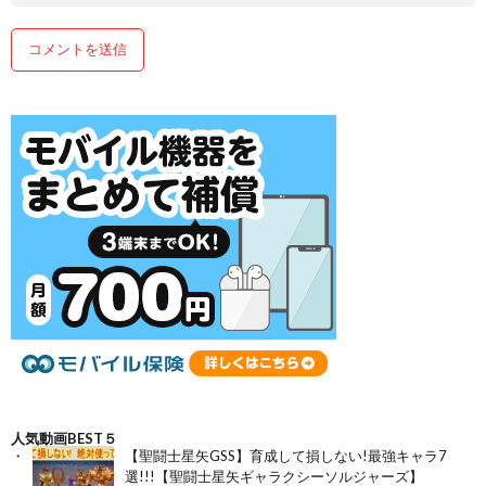
人気動画BEST５
【聖闘士星矢GSS】育成して損しない!最強キャラ7
選!!!【聖闘士星矢ギャラクシーソルジャーズ】