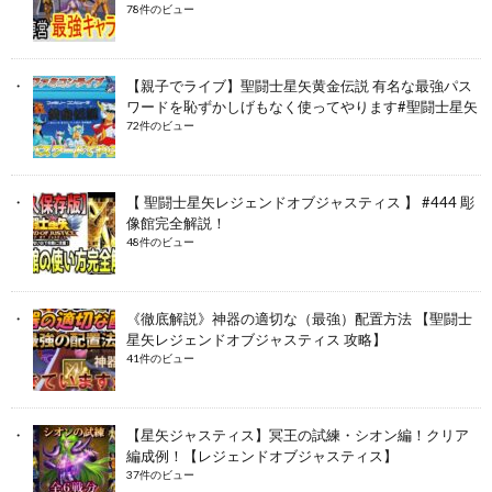
78件のビュー
【親子でライブ】聖闘士星矢黄金伝説 有名な最強パス
ワードを恥ずかしげもなく使ってやります#聖闘士星矢
72件のビュー
【 聖闘士星矢レジェンドオブジャスティス 】 #444 彫
像館完全解説！
48件のビュー
《徹底解説》神器の適切な（最強）配置方法 【聖闘士
星矢レジェンドオブジャスティス 攻略】
41件のビュー
【星矢ジャスティス】冥王の試練・シオン編！クリア
編成例！【レジェンドオブジャスティス】
37件のビュー