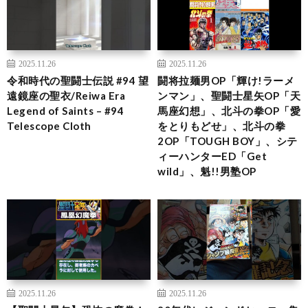
2025.11.26
2025.11.26
令和時代の聖闘士伝説 #94 望
闘将拉麺男OP「輝け!ラーメ
遠鏡座の聖衣/Reiwa Era
ンマン」、聖闘士星矢OP「天
Legend of Saints – #94
馬座幻想」、北斗の拳OP「愛
Telescope Cloth
をとりもどせ」、北斗の拳
2OP「TOUGH BOY」、シテ
ィーハンターED「Get
wild」、魁!!男塾OP
2025.11.26
2025.11.26