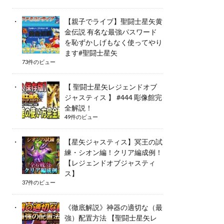
【親子でライブ】聖闘士星矢黄
金伝説 有名な最強パスワード
を恥ずかしげもなく使ってやり
ます#聖闘士星矢
73件のビュー
【 聖闘士星矢レジェンドオブ
ジャスティス 】 #444 彫像館完
全解説！
49件のビュー
【星矢ジャスティス】冥王の試
練・シオン編！クリア編成例！
【レジェンドオブジャスティ
ス】
37件のビュー
《徹底解説》神器の適切な（最
強）配置方法 【聖闘士星矢レ