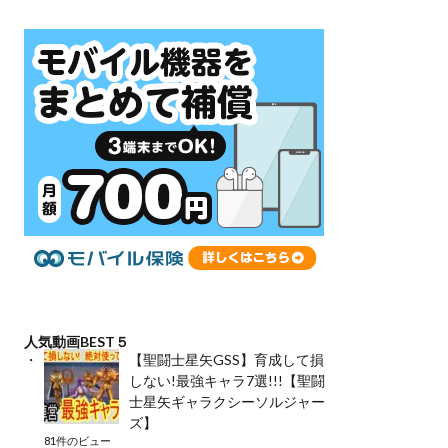
人気動画BEST５
【聖闘士星矢GSS】育成して損
しない!最強キャラ7選!!!【聖闘
士星矢ギャラクシーソルジャー
ズ】
81件のビュー