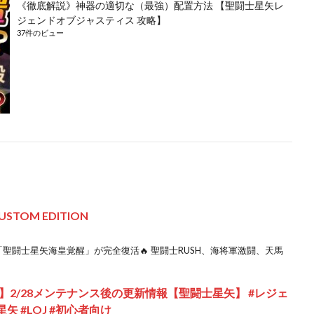
《徹底解説》神器の適切な（最強）配置方法 【聖闘士星矢レ
ジェンドオブジャスティス 攻略】
37件のビュー
TOM EDITION
 「聖闘士星矢海皇覚醒」が完全復活🔥 聖闘士RUSH、海将軍激闘、天馬
2/28メンテナンス後の更新情報【聖闘士星矢】 #レジェ
 #LOJ #初心者向け