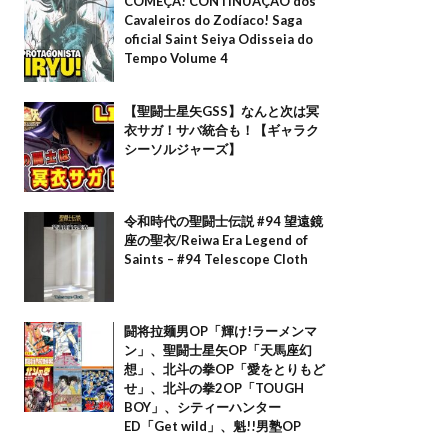
COMEÇA! CONTINUAÇÃO dos
Cavaleiros do Zodíaco! Saga
oficial Saint Seiya Odisseia do
Tempo Volume 4
【聖闘士星矢GSS】なんと次は冥
衣サガ！サバ統合も！【ギャラク
シーソルジャーズ】
令和時代の聖闘士伝説 #94 望遠鏡
座の聖衣/Reiwa Era Legend of
Saints – #94 Telescope Cloth
闘将拉麺男OP「輝け!ラーメンマ
ン」、聖闘士星矢OP「天馬座幻
想」、北斗の拳OP「愛をとりもど
せ」、北斗の拳2OP「TOUGH
BOY」、シティーハンター
ED「Get wild」、魁!!男塾OP