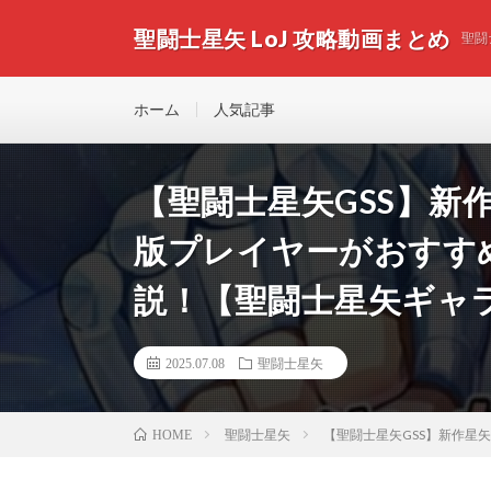
聖闘士星矢 LoJ 攻略動画まとめ
聖闘
ホーム
人気記事
【聖闘士星矢GSS】新
版プレイヤーがおすす
説！【聖闘士星矢ギャ
2025.07.08
聖闘士星矢
聖闘士星矢
【聖闘士星矢GSS】新作
HOME