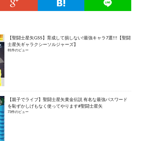
【聖闘士星矢GSS】育成して損しない!最強キャラ7選!!!【聖闘
士星矢ギャラクシーソルジャーズ】
81件のビュー
【親子でライブ】聖闘士星矢黄金伝説 有名な最強パスワード
を恥ずかしげもなく使ってやります#聖闘士星矢
73件のビュー