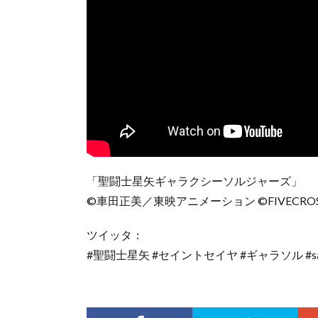
「聖闘士星矢ギャラクシーソルジャーズ」
©車田正美／東映アニメーション ©FIVECROS
ツイッタ：
#聖闘士星矢 #セイントセイヤ #ギャラソル #sain