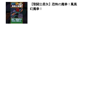
【聖闘士星矢】恐怖の魔拳！鳳凰
幻魔拳！