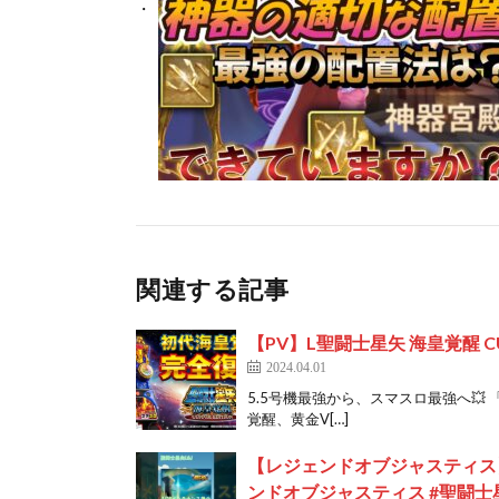
関連する記事
【PV】L聖闘士星矢 海皇覚醒 CUS
2024.04.01
5.5号機最強から、スマスロ最強へ💥
覚醒、黄金V[…]
【レジェンドオブジャスティス】
ンドオブジャスティス #聖闘士星矢