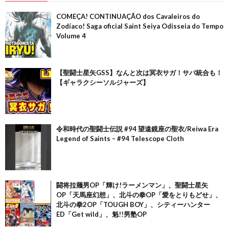
COMEÇA! CONTINUAÇÃO dos Cavaleiros do
Zodíaco! Saga oficial Saint Seiya Odisseia do Tempo
Volume 4
【聖闘士星矢GSS】なんと次は冥衣サガ！サバ統合も！
【ギャラクシーソルジャーズ】
令和時代の聖闘士伝説 #94 望遠鏡座の聖衣/Reiwa Era
Legend of Saints – #94 Telescope Cloth
闘将拉麺男OP「輝け!ラーメンマン」、聖闘士星矢
OP「天馬座幻想」、北斗の拳OP「愛をとりもどせ」、
北斗の拳2OP「TOUGH BOY」、シティーハンター
ED「Get wild」、魁!!男塾OP