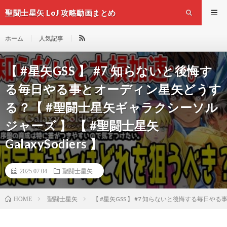
聖闘士星矢 LoJ 攻略動画まとめ
ホーム
人気記事
【 #星矢GSS 】 #7 知らないと後悔す
る毎日やる事とオーディン星矢どうす
る？【 #聖闘士星矢ギャラクシーソル
ジャーズ 】 【 #聖闘士星矢
GalaxySodiers 】
2025.07.04
聖闘士星矢
聖闘士星矢
【 #星矢GSS 】 #7 知らないと後悔する毎日やる
HOME