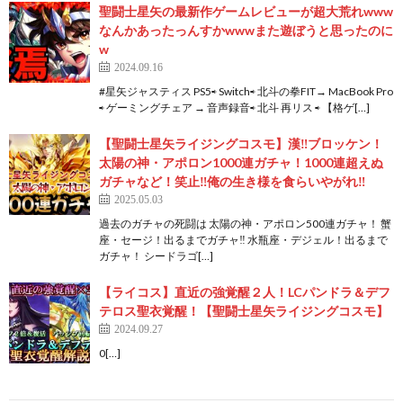
聖闘士星矢の最新作ゲームレビューが超大荒れwww
なんかあったっんすかwwwまた遊ぼうと思ったのに
w
2024.09.16
#星矢ジャスティス PS5⇨ Switch⇨ 北斗の拳FIT→ MacBook Pro
⇨ ゲーミングチェア → 音声録音⇨ 北斗 再リス ⇨ 【格ゲ[…]
【聖闘士星矢ライジングコスモ】漢‼ブロッケン！
太陽の神・アポロン1000連ガチャ！1000連超えぬ
ガチャなど！笑止‼俺の生き様を食らいやがれ‼
2025.05.03
過去のガチャの死闘は 太陽の神・アポロン500連ガチャ！ 蟹
座・セージ！出るまでガチャ‼ 水瓶座・デジェル！出るまで
ガチャ！ シードラゴ[…]
【ライコス】直近の強覚醒２人！LCパンドラ＆デフ
テロス聖衣覚醒！【聖闘士星矢ライジングコスモ】
2024.09.27
0[…]