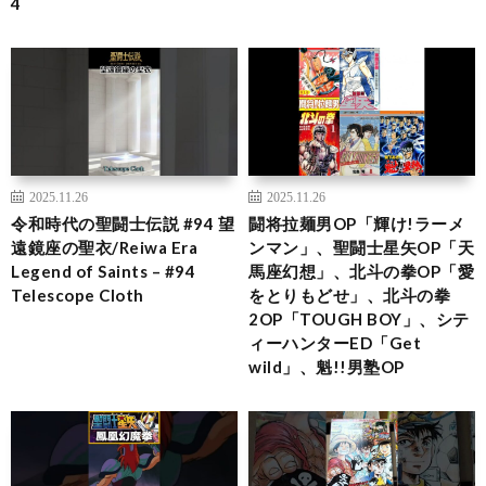
4
2025.11.26
2025.11.26
令和時代の聖闘士伝説 #94 望
闘将拉麺男OP「輝け!ラーメ
遠鏡座の聖衣/Reiwa Era
ンマン」、聖闘士星矢OP「天
Legend of Saints – #94
馬座幻想」、北斗の拳OP「愛
Telescope Cloth
をとりもどせ」、北斗の拳
2OP「TOUGH BOY」、シテ
ィーハンターED「Get
wild」、魁!!男塾OP