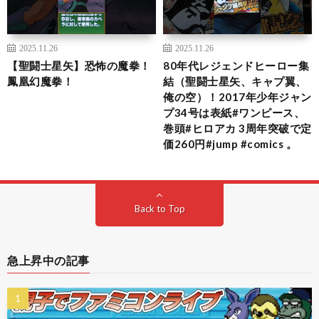
2025.11.26
2025.11.26
【聖闘士星矢】恐怖の魔拳！
80年代レジェンドヒーロー集
鳳凰幻魔拳！
結（聖闘士星矢、キャプ翼、
俺の空）！2017年少年ジャン
プ34号は表紙#ワンピース、
巻頭#ヒロアカ 3周年突破で定
価260円#jump #comics 。
Back to Top
急上昇中の記事