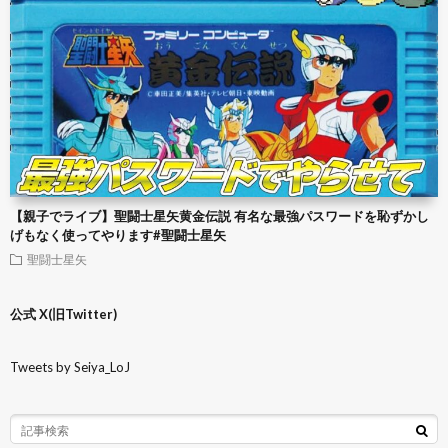
【親子でライブ】聖闘士星矢黄金伝説 有名な最強パスワードを恥ずかし
げもなく使ってやります#聖闘士星矢
聖闘士星矢
公式 X(旧Twitter)
Tweets by Seiya_LoJ