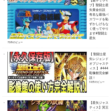
【親子でライ
ブ】聖闘士星
矢黄金伝説
有名な最強パ
スワードを恥
ずかしげもな
く使ってやり
ます#聖闘士
星矢
73件のビュー
【 聖闘士星
矢レジェンド
オブジャステ
ィス 】 #444
彫像館完全解
説！
51件のビュー
【星矢ジャス
ティス】冥王