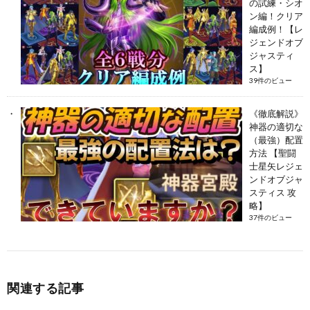
の試練・シオ
ン編！クリア
編成例！【レ
ジェンドオブ
ジャスティ
ス】
39件のビュー
《徹底解説》
神器の適切な
（最強）配置
方法 【聖闘
士星矢レジェ
ンドオブジャ
スティス 攻
略】
37件のビュー
関連する記事