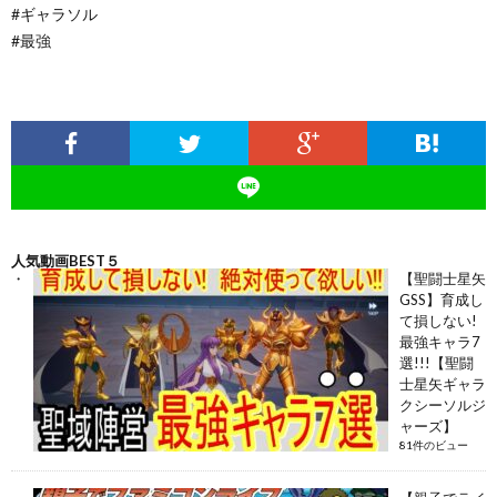
#ギャラソル
#最強
人気動画BEST５
【聖闘士星矢
GSS】育成し
て損しない!
最強キャラ7
選!!!【聖闘
士星矢ギャラ
クシーソルジ
ャーズ】
81件のビュー