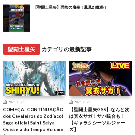
【聖闘士星矢】恐怖の魔拳！鳳凰幻魔拳！
聖闘士星矢
カテゴリの最新記事
2025.11.26
2025.11.26
COMEÇA! CONTINUAÇÃO
【聖闘士星矢GSS】なんと次
dos Cavaleiros do Zodíaco!
は冥衣サガ！サバ統合も！
Saga oficial Saint Seiya
【ギャラクシーソルジャー
Odisseia do Tempo Volume
ズ】