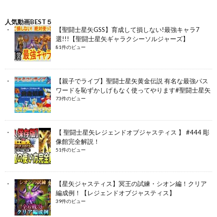
人気動画BEST５
【聖闘士星矢GSS】育成して損しない!最強キャラ7
選!!!【聖闘士星矢ギャラクシーソルジャーズ】
81件のビュー
【親子でライブ】聖闘士星矢黄金伝説 有名な最強パス
ワードを恥ずかしげもなく使ってやります#聖闘士星矢
73件のビュー
【 聖闘士星矢レジェンドオブジャスティス 】 #444 彫
像館完全解説！
51件のビュー
【星矢ジャスティス】冥王の試練・シオン編！クリア
編成例！【レジェンドオブジャスティス】
39件のビュー