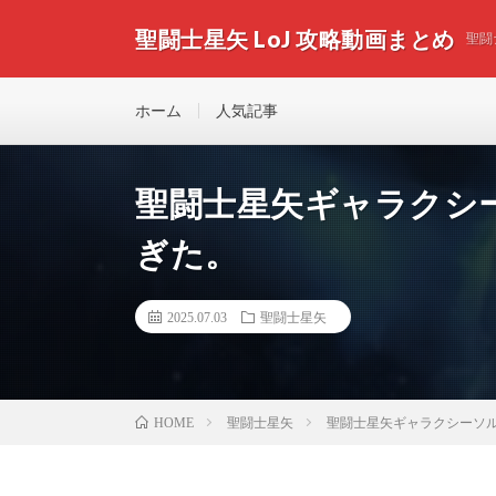
聖闘士星矢 LoJ 攻略動画まとめ
聖闘
ホーム
人気記事
聖闘士星矢ギャラクシー
ぎた。
2025.07.03
聖闘士星矢
聖闘士星矢
聖闘士星矢ギャラクシーソル
HOME