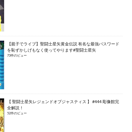
【親子でライブ】聖闘士星矢黄金伝説 有名な最強パスワード
を恥ずかしげもなく使ってやります#聖闘士星矢
73件のビュー
【 聖闘士星矢レジェンドオブジャスティス 】 #444 彫像館完
全解説！
52件のビュー