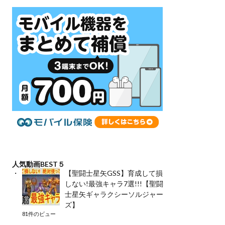
人気動画BEST５
【聖闘士星矢GSS】育成して損
しない!最強キャラ7選!!!【聖闘
士星矢ギャラクシーソルジャー
ズ】
81件のビュー