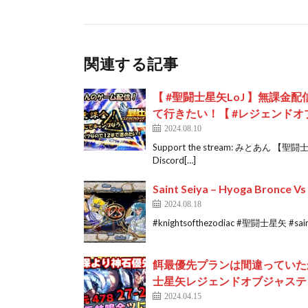
関連する記事
【 #聖闘士星矢LoJ 】無課金
て行きたい！【 #レジェンドオ
2024.08.10
Support the stream: みとあ
Discord[…]
Saint Seiya – Hyoga Bronce V
2024.08.18
#knightsofthezodiac #聖闘士星矢 #saints
餌最優先プランは間違っていた
士星矢レジェンドオブジャステ
2024.04.15