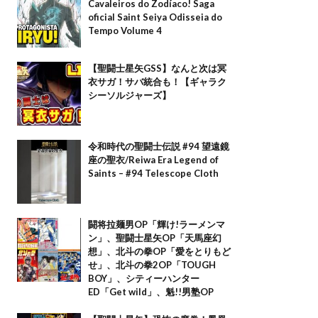
Cavaleiros do Zodíaco! Saga
oficial Saint Seiya Odisseia do
Tempo Volume 4
【聖闘士星矢GSS】なんと次は冥
衣サガ！サバ統合も！【ギャラク
シーソルジャーズ】
令和時代の聖闘士伝説 #94 望遠鏡
座の聖衣/Reiwa Era Legend of
Saints – #94 Telescope Cloth
闘将拉麺男OP「輝け!ラーメンマ
ン」、聖闘士星矢OP「天馬座幻
想」、北斗の拳OP「愛をとりもど
せ」、北斗の拳2OP「TOUGH
BOY」、シティーハンター
ED「Get wild」、魁!!男塾OP