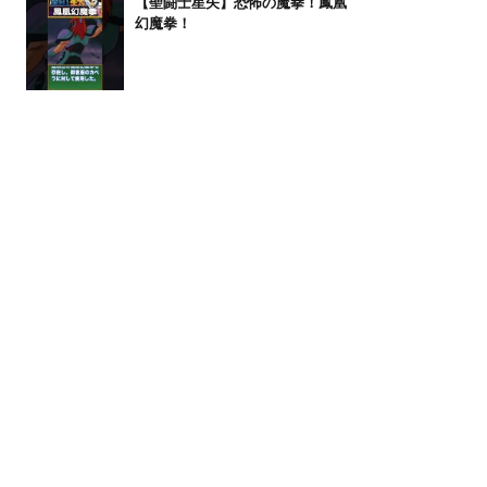
【聖闘士星矢】恐怖の魔拳！鳳凰
幻魔拳！