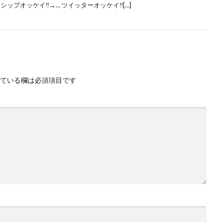
シップオッケイ‼→…​ ツイッターオッケイ‼[…]
ている欄は必須項目です