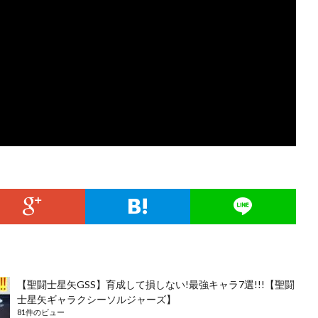
【聖闘士星矢GSS】育成して損しない!最強キャラ7選!!!【聖闘
士星矢ギャラクシーソルジャーズ】
81件のビュー