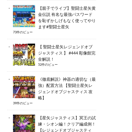
【親子でライブ】聖闘士星矢黄
金伝説 有名な最強パスワード
を恥ずかしげもなく使ってやり
ます#聖闘士星矢
73件のビュー
【 聖闘士星矢レジェンドオブ
ジャスティス 】 #444 彫像館完
全解説！
52件のビュー
《徹底解説》神器の適切な（最
強）配置方法 【聖闘士星矢レ
ジェンドオブジャスティス 攻
略】
39件のビュー
【星矢ジャスティス】冥王の試
練・シオン編！クリア編成例！
【レジェンドオブジャスティ