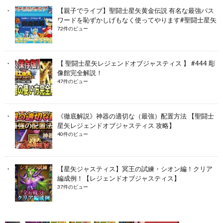
【親子でライブ】聖闘士星矢黄金伝説 有名な最強パス
ワードを恥ずかしげもなく使ってやります#聖闘士星矢
72件のビュー
【 聖闘士星矢レジェンドオブジャスティス 】 #444 彫
像館完全解説！
47件のビュー
《徹底解説》神器の適切な（最強）配置方法 【聖闘士
星矢レジェンドオブジャスティス 攻略】
40件のビュー
【星矢ジャスティス】冥王の試練・シオン編！クリア
編成例！【レジェンドオブジャスティス】
37件のビュー