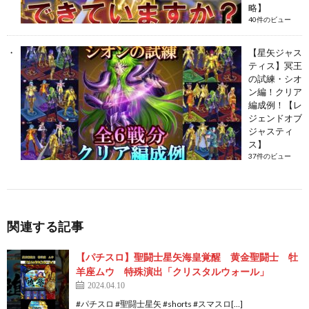
略】
40件のビュー
【星矢ジャス
ティス】冥王
の試練・シオ
ン編！クリア
編成例！【レ
ジェンドオブ
ジャスティ
ス】
37件のビュー
関連する記事
【パチスロ】聖闘士星矢海皇覚醒 黄金聖闘士 牡
羊座ムウ 特殊演出「クリスタルウォール」
2024.04.10
#パチスロ #聖闘士星矢 #shorts #スマスロ[…]