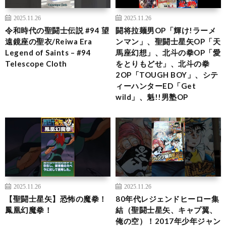
2025.11.26
2025.11.26
令和時代の聖闘士伝説 #94 望
闘将拉麺男OP「輝け!ラーメ
遠鏡座の聖衣/Reiwa Era
ンマン」、聖闘士星矢OP「天
Legend of Saints – #94
馬座幻想」、北斗の拳OP「愛
Telescope Cloth
をとりもどせ」、北斗の拳
2OP「TOUGH BOY」、シテ
ィーハンターED「Get
wild」、魁!!男塾OP
2025.11.26
2025.11.26
【聖闘士星矢】恐怖の魔拳！
80年代レジェンドヒーロー集
鳳凰幻魔拳！
結（聖闘士星矢、キャプ翼、
俺の空）！2017年少年ジャン