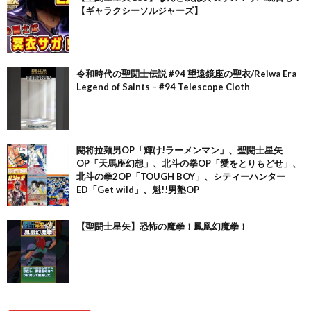
【ギャラクシーソルジャーズ】
令和時代の聖闘士伝説 #94 望遠鏡座の聖衣/Reiwa Era
Legend of Saints – #94 Telescope Cloth
闘将拉麺男OP「輝け!ラーメンマン」、聖闘士星矢
OP「天馬座幻想」、北斗の拳OP「愛をとりもどせ」、
北斗の拳2OP「TOUGH BOY」、シティーハンター
ED「Get wild」、魁!!男塾OP
【聖闘士星矢】恐怖の魔拳！鳳凰幻魔拳！