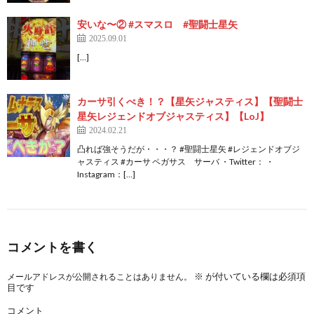
安いな〜② #スマスロ #聖闘士星矢
2025.09.01
[…]
カーサ引くべき！？【星矢ジャスティス】【聖闘士
星矢レジェンドオブジャスティス】【LoJ】
2024.02.21
凸れば強そうだが・・・？ #聖闘士星矢 #レジェンドオブジ
ャスティス #カーサ ペガサス サーバ ・Twitter： ・
Instagram：[…]
コメントを書く
※
が付いている欄は必須項
メールアドレスが公開されることはありません。
目です
コメント