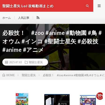
聖闘士星矢 LoJ 攻略動画まとめ
ホーム
人気記事
必殺技！ #zoo #anime #動物園 #鳥 #
オウム #インコ #聖闘士星矢 #必殺技
#anime #アニメ
2025.07.03
聖闘士星矢
聖闘士星矢
必殺技！ #zoo #anime #動物園 #鳥 #オウム #
HOME