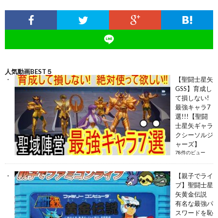
人気動画BEST５
【聖闘士星矢
GSS】育成し
て損しない!
最強キャラ7
選!!!【聖闘
士星矢ギャラ
クシーソルジ
ャーズ】
78件のビュー
【親子でライ
ブ】聖闘士星
矢黄金伝説
有名な最強パ
スワードを恥