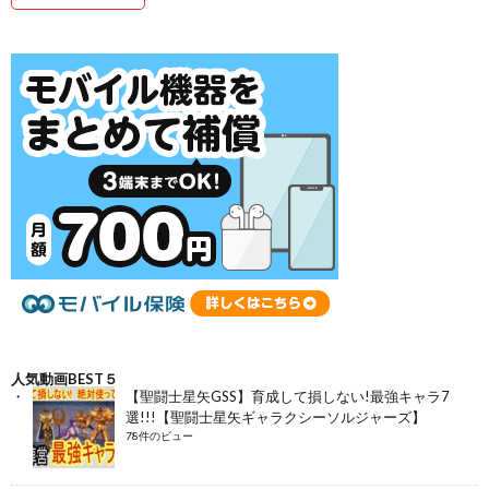
人気動画BEST５
【聖闘士星矢GSS】育成して損しない!最強キャラ7
選!!!【聖闘士星矢ギャラクシーソルジャーズ】
78件のビュー