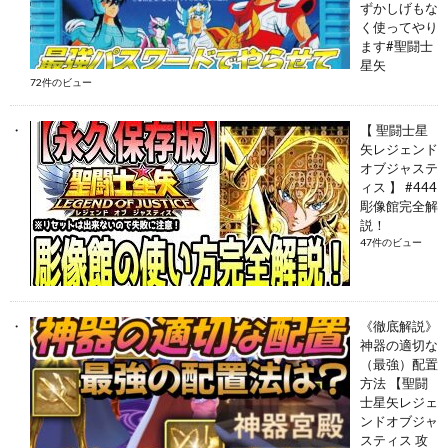
ずかしげもな
く使ってやり
ます#聖闘士
星矢
72件のビュー
【 聖闘士星
矢レジェンド
オブジャステ
ィス 】 #444
彫像館完全解
説！
47件のビュー
《徹底解説》
神器の適切な
（最強）配置
方法 【聖闘
士星矢レジェ
ンドオブジャ
スティス 攻