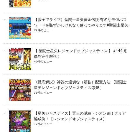
【親子でライブ】聖闘士星矢黄金伝説 有名な最強パス
ワードを恥ずかしげもなく使ってやります#聖闘士星矢
72件のビュー
【 聖闘士星矢レジェンドオブジャスティス 】 #444 彫
像館完全解説！
46件のビュー
《徹底解説》神器の適切な（最強）配置方法 【聖闘士
星矢レジェンドオブジャスティス 攻略】
38件のビュー
【星矢ジャスティス】冥王の試練・シオン編！クリア
編成例！【レジェンドオブジャスティス】
37件のビュー