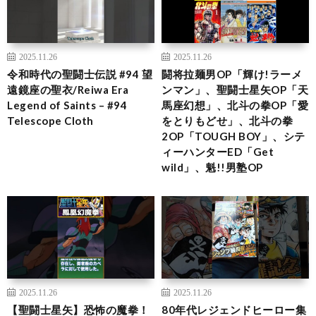
2025.11.26
2025.11.26
令和時代の聖闘士伝説 #94 望
闘将拉麺男OP「輝け!ラーメ
遠鏡座の聖衣/Reiwa Era
ンマン」、聖闘士星矢OP「天
Legend of Saints – #94
馬座幻想」、北斗の拳OP「愛
Telescope Cloth
をとりもどせ」、北斗の拳
2OP「TOUGH BOY」、シテ
ィーハンターED「Get
wild」、魁!!男塾OP
2025.11.26
2025.11.26
【聖闘士星矢】恐怖の魔拳！
80年代レジェンドヒーロー集