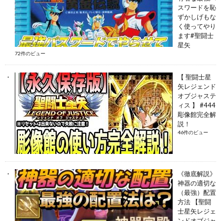
スワードを恥
ずかしげもな
く使ってやり
ます#聖闘士
星矢
72件のビュー
【 聖闘士星
矢レジェンド
オブジャステ
ィス 】 #444
彫像館完全解
説！
46件のビュー
《徹底解説》
神器の適切な
（最強）配置
方法 【聖闘
士星矢レジェ
ンドオブジャ