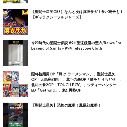
【聖闘士星矢GSS】なんと次は冥衣サガ！サバ統合も！
【ギャラクシーソルジャーズ】
令和時代の聖闘士伝説 #94 望遠鏡座の聖衣/Reiwa Era
Legend of Saints – #94 Telescope Cloth
闘将拉麺男OP「輝け!ラーメンマン」、聖闘士星矢
OP「天馬座幻想」、北斗の拳OP「愛をとりもどせ」、
北斗の拳2OP「TOUGH BOY」、シティーハンター
ED「Get wild」、魁!!男塾OP
【聖闘士星矢】恐怖の魔拳！鳳凰幻魔拳！