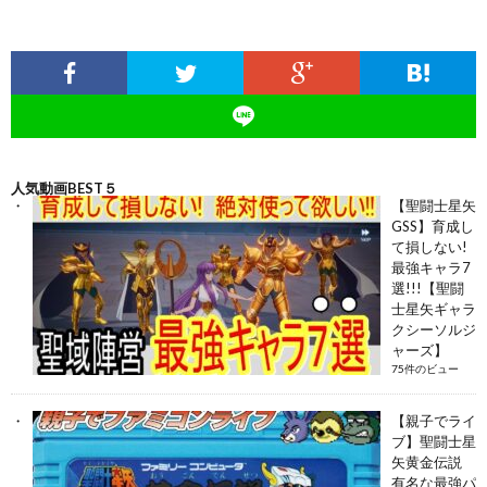
人気動画BEST５
【聖闘士星矢
GSS】育成し
て損しない!
最強キャラ7
選!!!【聖闘
士星矢ギャラ
クシーソルジ
ャーズ】
75件のビュー
【親子でライ
ブ】聖闘士星
矢黄金伝説
有名な最強パ