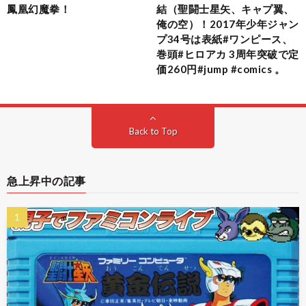
鳳凰幻魔拳！
結（聖闘士星矢、キャプ翼、
俺の空）！2017年少年ジャン
プ34号は表紙#ワンピース、
巻頭#ヒロアカ 3周年突破で定
価260円#jump #comics 。
Back to Top
急上昇中の記事