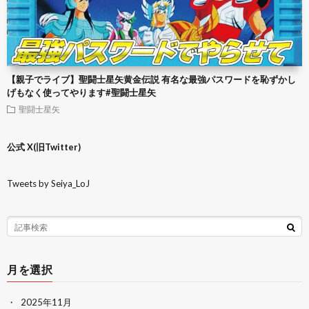
【親子でライブ】聖闘士星矢黄金伝説 有名な最強パスワードを恥ずかし
げもなく使ってやります#聖闘士星矢
聖闘士星矢
公式 X(旧Twitter)
Tweets by Seiya_LoJ
月を選択
2025年11月