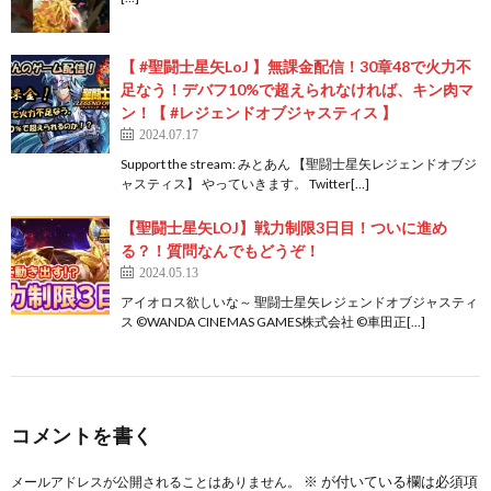
【 #聖闘士星矢LoJ 】無課金配信！30章48で火力不
足なう！デバフ10%で超えられなければ、キン肉マ
ン！【 #レジェンドオブジャスティス 】
2024.07.17
Support the stream: みとあん 【聖闘士星矢レジェンドオブジ
ャスティス】 やっていきます。 Twitter[…]
【聖闘士星矢LOJ】戦力制限3日目！ついに進め
る？！質問なんでもどうぞ！
2024.05.13
アイオロス欲しいな～ 聖闘士星矢レジェンドオブジャスティ
ス ©️WANDA CINEMAS GAMES株式会社 ©️車田正[…]
コメントを書く
※
が付いている欄は必須項
メールアドレスが公開されることはありません。