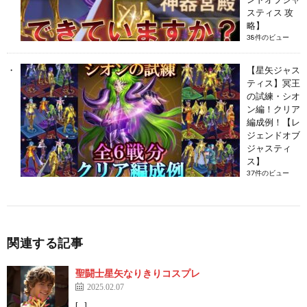
スティス 攻
略】
38件のビュー
【星矢ジャス
ティス】冥王
の試練・シオ
ン編！クリア
編成例！【レ
ジェンドオブ
ジャスティ
ス】
37件のビュー
関連する記事
聖闘士星矢なりきりコスプレ
2025.02.07
[…]