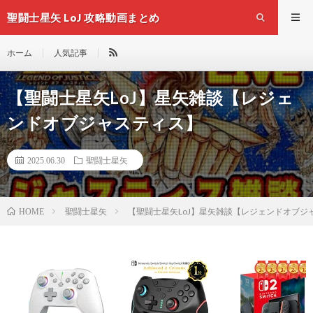
聖闘士星矢 LoJ 攻略動画まとめ
ホーム
人気記事
【聖闘士星矢LoJ】星矢雑談【レジェ
ンドオブジャスティス】
2025.06.30
聖闘士星矢
聖闘士星矢
【聖闘士星矢LoJ】星矢雑談【レジェンドオブジ
HOME