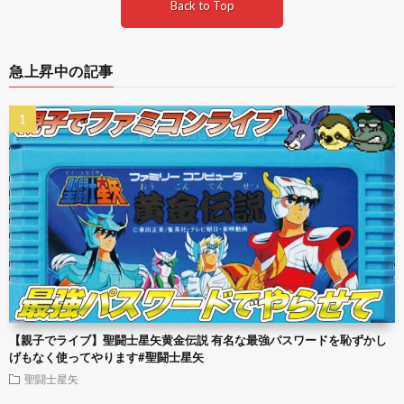
Back to Top
急上昇中の記事
【親子でライブ】聖闘士星矢黄金伝説 有名な最強パスワードを恥ずかし
げもなく使ってやります#聖闘士星矢
聖闘士星矢