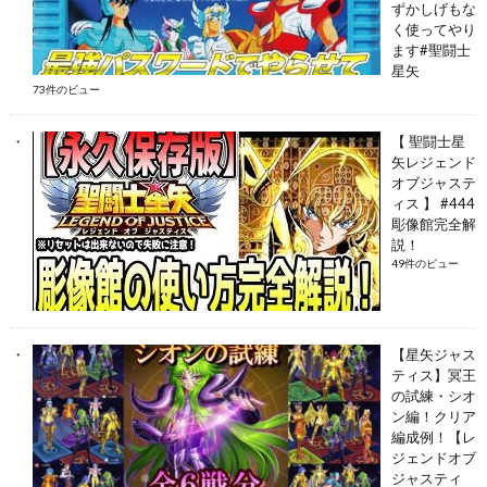
ずかしげもな
く使ってやり
ます#聖闘士
星矢
73件のビュー
【 聖闘士星
矢レジェンド
オブジャステ
ィス 】 #444
彫像館完全解
説！
49件のビュー
【星矢ジャス
ティス】冥王
の試練・シオ
ン編！クリア
編成例！【レ
ジェンドオブ
ジャスティ