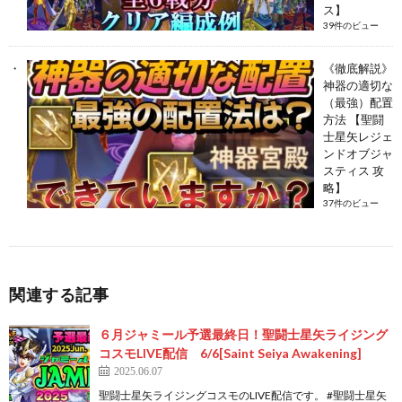
ス】
39件のビュー
《徹底解説》
神器の適切な
（最強）配置
方法 【聖闘
士星矢レジェ
ンドオブジャ
スティス 攻
略】
37件のビュー
関連する記事
６月ジャミール予選最終日！聖闘士星矢ライジング
コスモLIVE配信 6/6[Saint Seiya Awakening]
2025.06.07
聖闘士星矢ライジングコスモのLIVE配信です。 #聖闘士星矢