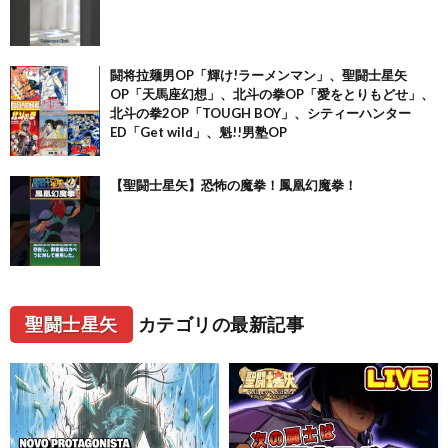
闘将拉麺男OP「輝け!ラーメンマン」、聖闘士星矢
OP「天馬座幻想」、北斗の拳OP「愛をとりもどせ」、
北斗の拳2OP「TOUGH BOY」、シティーハンター
ED「Get wild」、魁!!男塾OP
【聖闘士星矢】恐怖の魔拳！鳳凰幻魔拳！
聖闘士星矢
カテゴリの最新記事