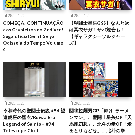
2025.11.26
2025.11.26
COMEÇA! CONTINUAÇÃO
【聖闘士星矢GSS】なんと次
dos Cavaleiros do Zodíaco!
は冥衣サガ！サバ統合も！
Saga oficial Saint Seiya
【ギャラクシーソルジャー
Odisseia do Tempo Volume
ズ】
4
2025.11.26
2025.11.26
令和時代の聖闘士伝説 #94 望
闘将拉麺男OP「輝け!ラーメ
遠鏡座の聖衣/Reiwa Era
ンマン」、聖闘士星矢OP「天
Legend of Saints – #94
馬座幻想」、北斗の拳OP「愛
Telescope Cloth
をとりもどせ」、北斗の拳