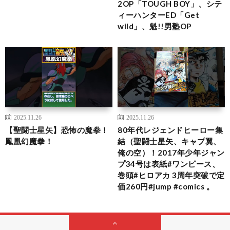
2OP「TOUGH BOY」、シテ
ィーハンターED「Get
wild」、魁!!男塾OP
2025.11.26
2025.11.26
【聖闘士星矢】恐怖の魔拳！
80年代レジェンドヒーロー集
鳳凰幻魔拳！
結（聖闘士星矢、キャプ翼、
俺の空）！2017年少年ジャン
プ34号は表紙#ワンピース、
巻頭#ヒロアカ 3周年突破で定
価260円#jump #comics 。