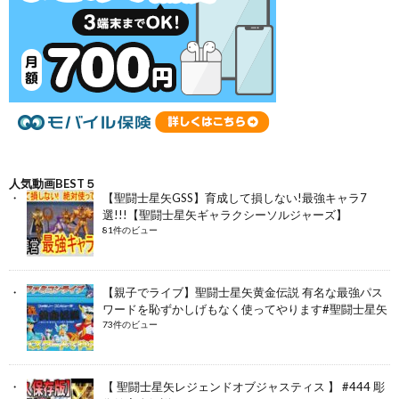
人気動画BEST５
【聖闘士星矢GSS】育成して損しない!最強キャラ7
選!!!【聖闘士星矢ギャラクシーソルジャーズ】
81件のビュー
【親子でライブ】聖闘士星矢黄金伝説 有名な最強パス
ワードを恥ずかしげもなく使ってやります#聖闘士星矢
73件のビュー
【 聖闘士星矢レジェンドオブジャスティス 】 #444 彫