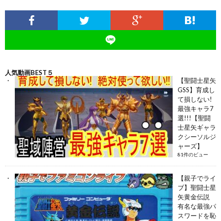
人気動画BEST５
【聖闘士星矢
GSS】育成し
て損しない!
最強キャラ7
選!!!【聖闘
士星矢ギャラ
クシーソルジ
ャーズ】
81件のビュー
【親子でライ
ブ】聖闘士星
矢黄金伝説
有名な最強パ
スワードを恥