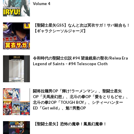
Volume 4
【聖闘士星矢GSS】なんと次は冥衣サガ！サバ統合も！
【ギャラクシーソルジャーズ】
令和時代の聖闘士伝説 #94 望遠鏡座の聖衣/Reiwa Era
Legend of Saints – #94 Telescope Cloth
闘将拉麺男OP「輝け!ラーメンマン」、聖闘士星矢
OP「天馬座幻想」、北斗の拳OP「愛をとりもどせ」、
北斗の拳2OP「TOUGH BOY」、シティーハンター
ED「Get wild」、魁!!男塾OP
【聖闘士星矢】恐怖の魔拳！鳳凰幻魔拳！