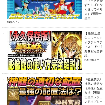
スワードを恥
ずかしげもな
く使ってやり
ます#聖闘士
星矢
73件のビュー
【 聖闘士星
矢レジェンド
オブジャステ
ィス 】 #444
彫像館完全解
説！
50件のビュー
《徹底解説》
神器の適切な
（最強）配置
方法 【聖闘
士星矢レジェ
ンドオブジャ