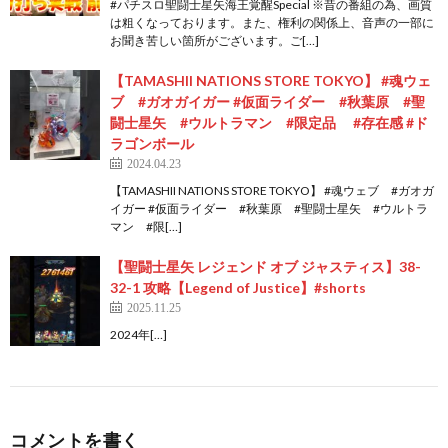
#パチスロ聖闘士星矢海王覚醒Special ※昔の番組の為、画質
は粗くなっております。また、権利の関係上、音声の一部に
お聞き苦しい箇所がございます。ご[…]
【TAMASHII NATIONS STORE TOKYO】 #魂ウェ
ブ #ガオガイガー #仮面ライダー #秋葉原 #聖
闘士星矢 #ウルトラマン #限定品 #存在感 #ド
ラゴンボール
2024.04.23
【TAMASHII NATIONS STORE TOKYO】 #魂ウェブ #ガオガ
イガー #仮面ライダー #秋葉原 #聖闘士星矢 #ウルトラ
マン #限[…]
【聖闘士星矢 レジェンド オブ ジャスティス】38-
32-1 攻略【Legend of Justice】#shorts
2025.11.25
2024年[…]
コメントを書く