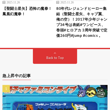
2025.11.26
2025.11.26
【聖闘士星矢】恐怖の魔拳！
80年代レジェンドヒーロー集
鳳凰幻魔拳！
結（聖闘士星矢、キャプ翼、
俺の空）！2017年少年ジャン
プ34号は表紙#ワンピース、
巻頭#ヒロアカ 3周年突破で定
価260円#jump #comics 。
Back to Top
急上昇中の記事