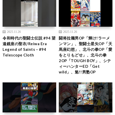
2025.11.26
2025.11.26
令和時代の聖闘士伝説 #94 望
闘将拉麺男OP「輝け!ラーメ
遠鏡座の聖衣/Reiwa Era
ンマン」、聖闘士星矢OP「天
Legend of Saints – #94
馬座幻想」、北斗の拳OP「愛
Telescope Cloth
をとりもどせ」、北斗の拳
2OP「TOUGH BOY」、シテ
ィーハンターED「Get
wild」、魁!!男塾OP