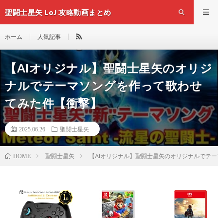
聖闘士星矢 LoJ 攻略動画まとめ
ホーム
人気記事
【AIオリジナル】聖闘士星矢のオリジ
ナルでテーマソングを作って歌わせ
てみた件【衝撃】
2025.06.26
聖闘士星矢
聖闘士星矢
【AIオリジナル】聖闘士星矢のオリジナルでテ
HOME