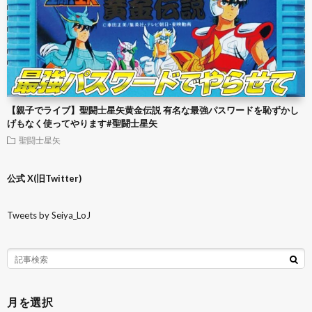
【親子でライブ】聖闘士星矢黄金伝説 有名な最強パスワードを恥ずかし
げもなく使ってやります#聖闘士星矢
聖闘士星矢
公式 X(旧Twitter)
Tweets by Seiya_LoJ
月を選択