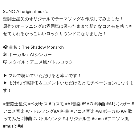
SUNO AI original music
聖闘士星矢のオリジナルでテーマソングを作成してみました！
原作のオープニングの雰囲気は保ったままで新たなコスモを感じさ
せてくれるかっこいいロックサウンドになりました！
🎧 曲名：The Shadow Monarch
🎤 ボーカル：AIシンガー
🎼 スタイル：アニメ風バトルロック
▶︎ フルで聴いていただけると幸いです！
▶︎ よければ高評価＆コメントいただけるとモチベーションになりま
す！
#聖闘士星矢 #ペガサス #コスモ #AI音楽 #SAO #神曲 #AIシンガー #
アニメ音楽 #バトルソング#AI神曲 #アニメ音楽 #AIボーカル #AI歌
ってみた #神曲 #バトルソング #オリジナル曲 #suno #アニソン風
#music #ai