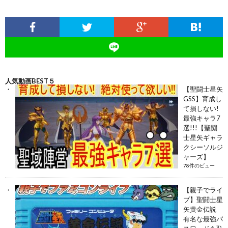
人気動画BEST５
【聖闘士星矢
GSS】育成し
て損しない!
最強キャラ7
選!!!【聖闘
士星矢ギャラ
クシーソルジ
ャーズ】
78件のビュー
【親子でライ
ブ】聖闘士星
矢黄金伝説
有名な最強パ