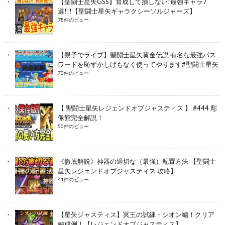
【聖闘士星矢GSS】育成して損しない!最強キャラ7
選!!!【聖闘士星矢ギャラクシーソルジャーズ】
78件のビュー
【親子でライブ】聖闘士星矢黄金伝説 有名な最強パス
ワードを恥ずかしげもなく使ってやります#聖闘士星矢
73件のビュー
【 聖闘士星矢レジェンドオブジャスティス 】 #444 彫
像館完全解説！
50件のビュー
《徹底解説》神器の適切な（最強）配置方法 【聖闘士
星矢レジェンドオブジャスティス 攻略】
41件のビュー
【星矢ジャスティス】冥王の試練・シオン編！クリア
編成例！【レジェンドオブジャスティス】