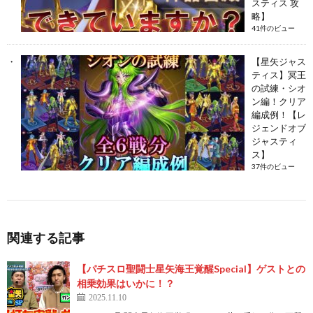
スティス 攻
略】
41件のビュー
【星矢ジャス
ティス】冥王
の試練・シオ
ン編！クリア
編成例！【レ
ジェンドオブ
ジャスティ
ス】
37件のビュー
関連する記事
【パチスロ聖闘士星矢海王覚醒Special】ゲストとの
相乗効果はいかに！？
2025.11.10